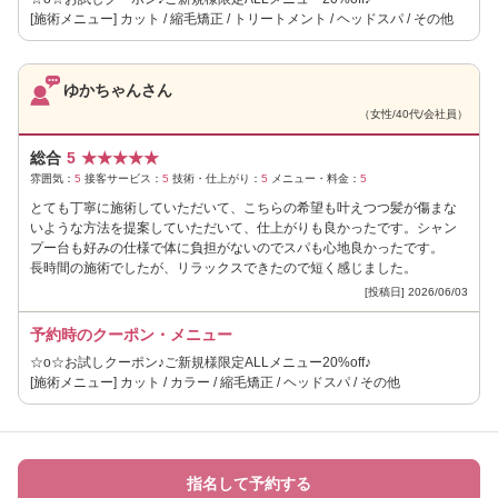
[施術メニュー] カット / 縮毛矯正 / トリートメント / ヘッドスパ / その他
ゆかちゃんさん
（女性/40代/会社員）
総合
5
★
★
★
★
★
雰囲気：
5
接客サービス：
5
技術・仕上がり：
5
メニュー・料金：
5
とても丁寧に施術していただいて、こちらの希望も叶えつつ髪が傷まな
いような方法を提案していただいて、仕上がりも良かったです。シャン
プー台も好みの仕様で体に負担がないのでスパも心地良かったです。
長時間の施術でしたが、リラックスできたので短く感じました。
[投稿日] 2026/06/03
予約時のクーポン・メニュー
☆o☆お試しクーポン♪ご新規様限定ALLメニュー20%off♪
[施術メニュー] カット / カラー / 縮毛矯正 / ヘッドスパ / その他
指名して予約する