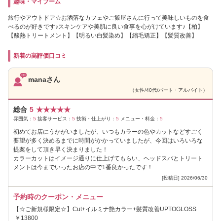
趣味・マイブーム
旅行やアウトドア☆お洒落なカフェやご飯屋さんに行って美味しいものを食
べるのが好きです♪スキンケアや美肌に良い食事を心がけています♪【柏】
【酸熱トリートメント】【明るい白髪染め】【縮毛矯正】【髪質改善】
新着の高評価口コミ
manaさん
（女性/40代/パート・アルバイト）
総合
5
★
★
★
★
★
雰囲気：
5
接客サービス：
5
技術・仕上がり：
5
メニュー・料金：
5
初めてお店にうかがいましたが、いつもカラーの色やカットなどすごく
要望が多く決めるまでに時間がかかっていましたが、今回はいろいろな
提案をして頂き早く決まりました！
カラーカットはイメージ通りに仕上げてもらい、ヘッドスパとトリート
メントは今までいったお店の中で1番良かったです！
[投稿日] 2026/06/30
予約時のクーポン・メニュー
【☆ご新規様限定☆】Cut+イルミナ艶カラー+髪質改善UPTOGLOSS
￥13800