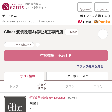
国内最大級の
サロン予約サイト
ブックマーク
ログイン
ゲストさん
ポイントを表示する
ポイントが1%たまる！
ポイントはサロン予約でつかえる！
Glitter 髪質改善&縮毛矯正専門店
MAP
スマート支払いOK
空席確認・予約する
スタッフ募集を見る
クーポン・メニュー
サロン情報
スタイ
トップ
ブログ
口コミ
リスト
髪質改善☆艶髪女性Designer
（歴17年）
MIKI
ミキ