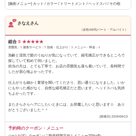
[施術メニュー] カット / カラー / トリートメント / ヘッドスパ / その他
さなえさん
（女性/40代/パート・アルバイト）
総合
5
★
★
★
★
★
雰囲気：
5
接客サービス：
5
技術・仕上がり：
5
メニュー・料金：
4
加齢と湿気で髪のうねりが気になっていて、縮毛矯正ができるところで
探していて初めて伺いました。
担当の方は、とても丁寧で、お店の雰囲気も落ち着いていて、長時間で
したが居心地よかったです。
仕上がりも細かく要望を聞いてくださり、思い通りになりました。いか
にもやった感がなく、自然な縮毛矯正だと思います。ヘッドスパも気持
ちよかったです。
またさらさらヘアにしたいときには、お邪魔したいと思います☆ あり
がとうございました＾＾
[投稿日] 2026/06/13
予約時のクーポン・メニュー
☆o☆お試しクーポン♪ご新規様限定ALLメニュー20%off♪