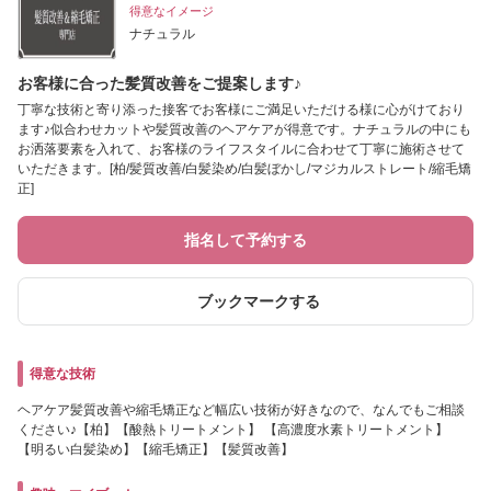
得意なイメージ
ナチュラル
お客様に合った髪質改善をご提案します♪
丁寧な技術と寄り添った接客でお客様にご満足いただける様に心がけており
ます♪似合わせカットや髪質改善のヘアケアが得意です。ナチュラルの中にも
お洒落要素を入れて、お客様のライフスタイルに合わせて丁寧に施術させて
いただきます。[柏/髪質改善/白髪染め/白髪ぼかし/マジカルストレート/縮毛矯
正]
指名して予約する
ブックマークする
得意な技術
ヘアケア髪質改善や縮毛矯正など幅広い技術が好きなので、なんでもご相談
ください♪【柏】【酸熱トリートメント】 【高濃度水素トリートメント】
【明るい白髪染め】【縮毛矯正】【髪質改善】