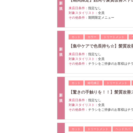
新
来店日条件：
指定なし
規
対象スタイリスト：
全員
その他条件：
期間限定メニュー
カット
カラー
トリートメント
【集中ケアで色長持ち☆】髪質改善カラ
新
来店日条件：
指定なし
規
対象スタイリスト：
全員
その他条件：
チラシをご持参のお客様はチラ
カット
縮毛矯正
トリートメント
【驚きの手触りを！！】髪質改善スト
新
来店日条件：
指定なし
規
対象スタイリスト：
全員
その他条件：
チラシをご持参のお客様はチラ
カット
トリートメント
ヘッドスパ