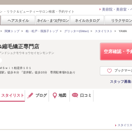
美容院・美容室・
ン ・リラク＆ビューティーサロン検索・予約サイト
ヘアスタイル
ネイル・まつげサロン
ネイルカタログ
リラクサロ
>
関東トップ
>
柏・松戸・我孫子トップ
>
グリッター(Glitter)
>
スタイリスト
>
YAMA
改善&縮毛矯正専門店
空席確認・予
アンドシュクモウキョウセイセンモンテン
 ＭＳｗｉｔ柏逆井１０１
ブックマー
増尾駅』徒歩８分 『逆井駅』徒歩10分 専用駐車場6台あり
スタッフ募集
スタイリスト
ブログ
地図
口コミ
スタイリ