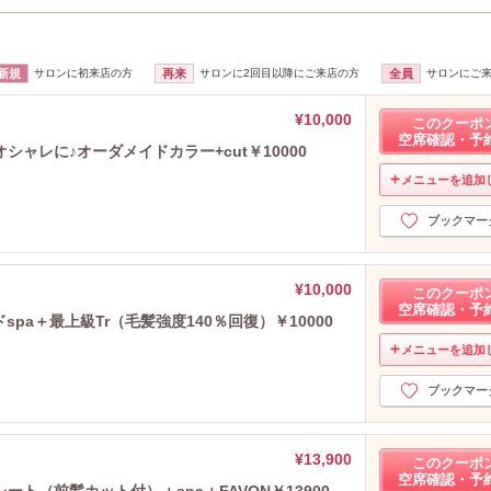
新規
サロンに初来店の方
再来
サロンに2回目以降にご来店の方
全員
サロンにご
¥10,000
このクーポ
空席確認・予
ャレに♪オーダメイドカラー+cut￥10000
メニューを追加
ブックマー
¥10,000
このクーポ
空席確認・予
pa＋最上級Tr（毛髪強度140％回復）￥10000
メニューを追加
ブックマー
¥13,900
このクーポ
空席確認・予
ト（前髪カット付）＋spa＋FAVON￥13900