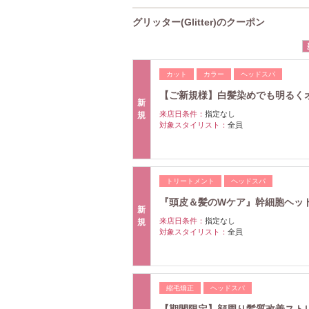
グリッター(Glitter)のクーポン
カット
カラー
ヘッドスパ
【ご新規様】白髪染めでも明るくオシ
新
来店日条件：
指定なし
規
対象スタイリスト：
全員
トリートメント
ヘッドスパ
『頭皮＆髪のWケア』幹細胞ヘッドs
新
来店日条件：
指定なし
規
対象スタイリスト：
全員
縮毛矯正
ヘッドスパ
【期間限定】顔周り髪質改善ストレー