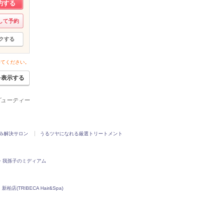
約する
して予約
クする
いてください。
を表示する
ービューティー
み解決サロン
うるツヤになれる厳選トリートメント
・我孫子のミディアム
柏店(TRIBECA Hair&Spa)