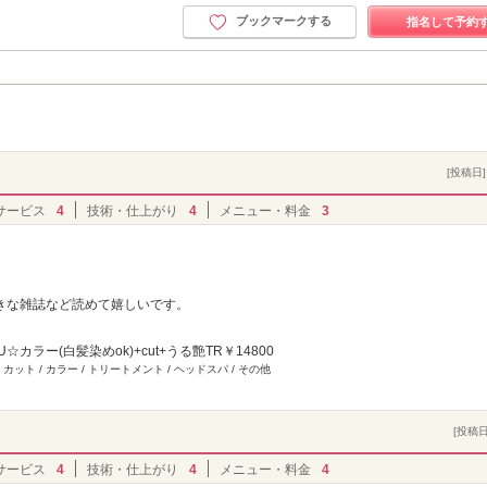
ブックマークする
指名して予約
[投稿日] 
サービス
4
技術・仕上がり
4
メニュー・料金
3
。
きな雑誌など読めて嬉しいです。
☆カラー(白髪染めok)+cut+うる艶TR￥14800
 カット / カラー / トリートメント / ヘッドスパ / その他
[投稿日]
サービス
4
技術・仕上がり
4
メニュー・料金
4