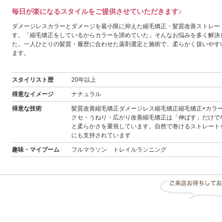
毎日が楽になるスタイルをご提供させていただきます♪
ダメージレスカラーとダメージを最小限に抑えた縮毛矯正・髪質改善ストレー
す。「縮毛矯正をしているからカラーを諦めていた」そんなお悩みを多く解決
た。一人ひとりの髪質・履歴に合わせた薬剤選定と施術で、柔らかく扱いやす
ます。
スタイリスト歴
20年以上
得意なイメージ
ナチュラル
得意な技術
髪質改善縮毛矯正ダメージレス縮毛矯正縮毛矯正×カラ
クセ・うねり・広がり改善縮毛矯正は「伸ばす」だけで
と柔らかさを重視しています。自然で巻けるストレート
にも支持されています
趣味・マイブーム
フルマラソン トレイルランニング