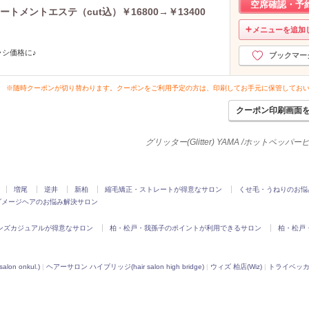
空席確認・予
メントエステ（cut込）￥16800→￥13400
メニューを追加
シ価格に♪
ブックマー
※随時クーポンが切り替わります。クーポンをご利用予定の方は、印刷してお手元に保管してお
クーポン印刷画面
グリッター(Glitter) YAMA /ホットペッパ
増尾
逆井
新柏
縮毛矯正・ストレートが得意なサロン
くせ毛・うねりのお悩
ダメージヘアのお悩み解決サロン
ンズカジュアルが得意なサロン
柏・松戸・我孫子のポイントが利用できるサロン
柏・松戸
on onkul.)
|
ヘアーサロン ハイブリッジ(hair salon high bridge)
|
ウィズ 柏店(Wiz)
|
トライベッカ 新