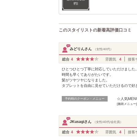
このスタイリストの新着高評価口コミ
みどりんさん
（女性/40代）
総合
4
雰囲気
4
接客
ひとつひとつ丁寧に対応していただけました
時間も早くてありがたいです。
髪がツヤツヤになりました。
タブレットを自由に見せていただけるので好
☆人気MENU
予約時のクーポン・メニュー
[施術メニュー]
JKusagiさん
（女性/40代/会社員）
総合
4
雰囲気
4
接客