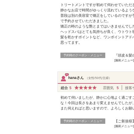
トリートメントですが初めて伺わせていただ
静かなお店で時間がゆっくり流れているよう
普段は別の美容室で矯正をしているのですが
で予約させていただきました。
矯正の時のような艶とまではいきませんでし
ヘッドスパはとても気持ちが良く、ウトウト
髪を乾かすポイントなど、ワンポイントアド
思ってます。
『頭皮＆髪の
予約時のクーポン・メニュー
[施術メニュー]
hanaさん
（女性/50代/主婦）
総合
5
雰囲気
5
接客
初めて伺いましたが、静かに心地よく過ごす
な！今回は長さをあまり変えませんでしたが
また伺えればと思いますので、よろしくお願い
【ご新規様】
予約時のクーポン・メニュー
[施術メニュー]