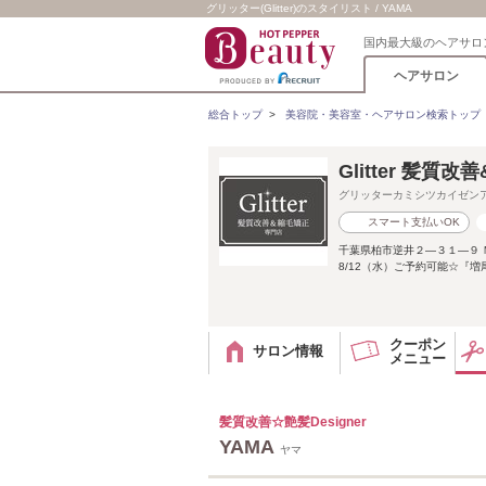
グリッター(Glitter)のスタイリスト / YAMA
国内最大級のヘアサロ
ヘアサロン
総合トップ
>
美容院・美容室・ヘアサロン検索トップ
Glitter 髪質
グリッターカミシツカイゼン
スマート支払いOK
千葉県柏市逆井２―３１―９
8/12（水）ご予約可能☆『
クーポン
サロン情報
メニュー
髪質改善☆艶髪Designer
YAMA
ヤマ