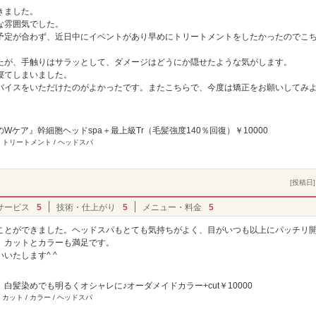
きました。
な雰囲気でした。
予定が合わず、近日中にイベントがあり早めにトリートメントをしたかったのでこ
たが、手触りはサラッとして、ダメージはどうにか隠せたような気がします。
寝てしまいました。
バイスをいただけたのがよかったです。またこちらで、今度は矯正をお願いしてみ
Wケア』幹細胞ヘッドspa＋最上級Tr（毛髪強度140％回復）￥10000
 トリートメント / ヘッドスパ
[投稿日] 
サービス
5
技術・仕上がり
5
メニュー・料金
5
ことができました。ヘッドスパもとても気持ちがよく、目がいつも以上にパッチリ
、カットとカラーも満足です。
いたします^ ^
白髪染めでも明るくオシャレに♪オーダメイドカラー+cut￥10000
 カット / カラー / ヘッドスパ