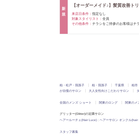
【オーダーメイド♪】髪質改善トリート
新
来店日条件：
指定なし
規
対象スタイリスト：
全員
その他条件：
チラシをご持参のお客様はチラ
柏・松戸・我孫子
柏・我孫子
千葉県
柏市
が自慢のサロン
大人女性向けこだわりサロン
全国のメンズ ショート
関東のロング
関東のメ
グリッター(Glitter)の近隣サロン
ヘアールーチェ(Hair Luce)
|
ヘアーサロン オンクル(hair sal
スタッフ募集