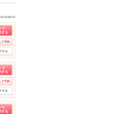
来店の全員の方
ンで
約する
して予約
クする
ンで
約する
して予約
クする
ンで
約する