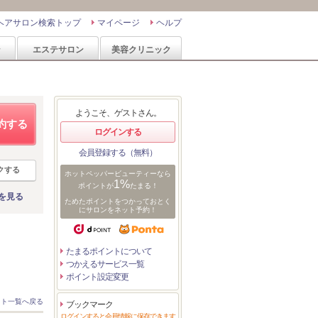
ヘアサロン検索トップ
マイページ
ヘルプ
ン
エステサロン
美容クリニック
ようこそ、ゲストさん。
約する
ログインする
会員登録する（無料）
クする
ホットペッパービューティーなら
1%
ポイントが
たまる！
を見る
ためたポイントをつかっておとく
にサロンをネット予約！
たまるポイントについて
つかえるサービス一覧
ポイント設定変更
スト一覧へ戻る
ブックマーク
ログインすると会員情報に保存できます