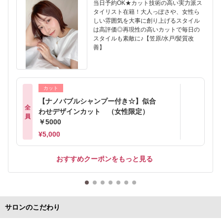
当日予約OK★カット技術の高い実力派ス
タイリスト在籍！大人っぽさや、女性ら
しい雰囲気を大事に創り上げるスタイル
は高評価◎再現性の高いカットで毎日の
スタイルも素敵に♪【笠原/水戸/髪質改
善】
カット
【ナノバブルシャンプー付き☆】似合
全
わせデザインカット （女性限定）
員
￥5000
¥5,000
おすすめクーポンをもっと見る
サロンのこだわり