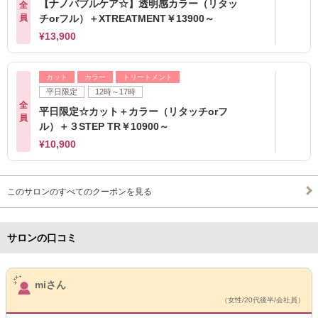
【ナノバブルケア☆】透明感カラー（リタッ
全
員
チorフル）＋XTREATMENT￥13900～
¥13,900
カット
カラー
トリートメント
平日限定
12時～17時
全
平日限定☆カット＋カラー（リタッチorフ
員
ル）＋３STEP TR￥10900～
¥10,900
このサロンのすべてのクーポンを見る
サロンの口コミ
サロンPick Up
miさん
（女性/20代後半/会社員）