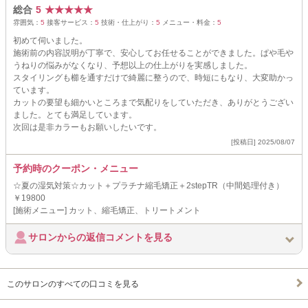
総合
5
★
★
★
★
★
雰囲気：
5
接客サービス：
5
技術・仕上がり：
5
メニュー・料金：
5
初めて伺いました。
施術前の内容説明が丁寧で、安心してお任せることができました。ぱや毛や
うねりの悩みがなくなり、予想以上の仕上がりを実感しました。
スタイリングも櫛を通すだけで綺麗に整うので、時短にもなり、大変助かっ
ています。
カットの要望も細かいところまで気配りをしていただき、ありがとうござい
ました。とても満足しています。
次回は是非カラーもお願いしたいです。
[投稿日] 2025/08/07
予約時のクーポン・メニュー
☆夏の湿気対策☆カット＋プラチナ縮毛矯正＋2stepTR（中間処理付き）
￥19800
[施術メニュー] カット、縮毛矯正、トリートメント
サロンからの返信コメントを見る
このサロンのすべての口コミを見る