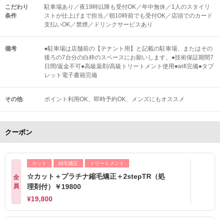
こだわり
駐車場あり／夜19時以降も受付OK／年中無休／1人のスタイリ
条件
ストが仕上げまで担当／朝10時前でも受付OK／店頭でのカード
支払いOK／禁煙／ドリンクサービスあり
備考
●駐車場は店舗前の【テナント用】と記載の駐車場、またはその
後ろの7台分の白枠のスペースにお願いします。●技術保証期間7
日間/返金不可●高級薬剤/高級トリートメント使用●wifi完備●タブ
レット電子書籍完備
その他
ポイント利用OK
即時予約OK
メンズにもオススメ
クーポン
カット
縮毛矯正
トリートメント
☆カット＋プラチナ縮毛矯正＋2stepTR（処
全
員
理剤付）￥19800
¥19,800