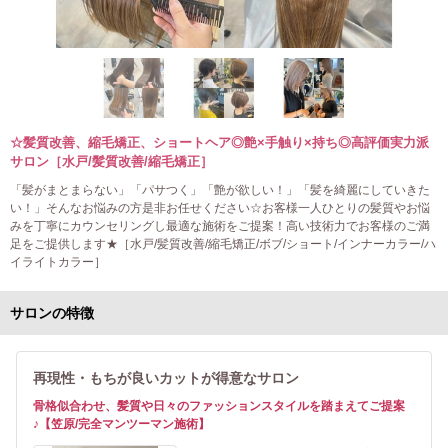
☆髪質改善、縮毛矯正、ショートヘア◎艶×手触り×持ち◎高評価実力派
サロン［水戸/髪質改善/縮毛矯正］
「髪がまとまらない」「パサつく」「艶が欲しい！」「髪を綺麗にしていきた
い！」そんなお悩みの方是非お任せください☆お客様一人ひとりの髪質やお悩
みを丁寧にカウンセリングし最適な施術をご提案！高い技術力でお客様のご満
足をご提供します★［水戸/髪質改善/縮毛矯正/ボブ/ショート/インナーカラー/ハ
イライトカラー］
サロンの特徴
再現性・もちが良いカットが得意なサロン
骨格似合わせ、髪質や日々のファッションスタイルを踏まえてご提案
♪【笠原/完全マンツーマン施術】