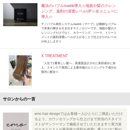
魔法のバブルmarbb導入☆地肌や髪のクレン
ジング、薬剤の浸透レベルUP☆全メニューに
導入☆
ナノバブル発生システムmarbb（マーブ）は微細なバブル
で本来の輝きを引き出すテクノロジーです。地肌や髪のク
レンジングだけでなく、カラーリング、パーマ、トリート
メントの薬剤浸透レベルが上がることで仕上がりのレベル
が向上します☆
X TREATMENT
「人生で1番美しい髪へ」高濃度設計された美容成分に加
え、スキンケア発想による最先端のエイジングケア成分を
贅沢に配合☆
サロンからの一言
emo hair designではお客様一人ひとりにご満足いただけ
るよう、カウンセリングから仕上げまで担当のスタイリ
ストがマンツーマンで施術させていただきます☆実力派
のスタイリストが最高級の薬剤を使用し通うたびに髪が