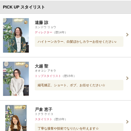
PICK UP スタイリスト
遠藤 諒
エンドウ リョウ
ディレクター
（歴14年）
ハイトーンカラー、白髪ぼかしカラーお任せください♪
大越 聖
オオコシ アキラ
トップスタイリスト
（歴15年）
縮毛矯正、ショート、ボブ、お任せください☆
戸倉 恵子
トクラ ケイコ
スタイリスト
（歴10年）
丁寧な接客や技術でなりたいを叶えます☆