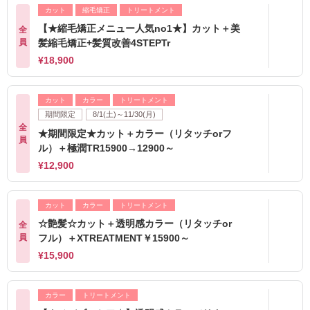
カット
縮毛矯正
トリートメント
【★縮毛矯正メニュー人気no1★】カット＋美
全
員
髪縮毛矯正+髪質改善4STEPTr
¥18,900
カット
カラー
トリートメント
期間限定
8/1(土)～11/30(月)
全
★期間限定★カット＋カラー（リタッチorフ
員
ル）＋極潤TR15900→12900～
¥12,900
カット
カラー
トリートメント
☆艶髪☆カット＋透明感カラー（リタッチor
全
員
フル）＋XTREATMENT￥15900～
¥15,900
カラー
トリートメント