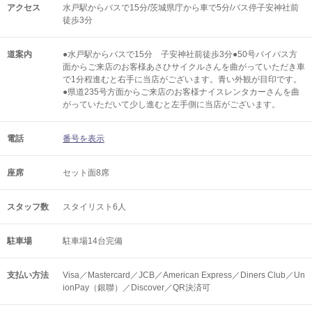
アクセス
水戸駅からバスで15分/茨城県庁から車で5分/バス停子安神社前
徒歩3分
道案内
●水戸駅からバスで15分 子安神社前徒歩3分●50号バイパス方
面からご来店のお客様あさひサイクルさんを曲がっていただき車
で1分程進むと右手に当店がございます。青い外観が目印です。
●県道235号方面からご来店のお客様ナイスレンタカーさんを曲
がっていただいて少し進むと左手側に当店がございます。
電話
番号を表示
座席
セット面8席
スタッフ数
スタイリスト6人
駐車場
駐車場14台完備
支払い方法
Visa／Mastercard／JCB／American Express／Diners Club／Un
ionPay（銀聯）／Discover／QR決済可