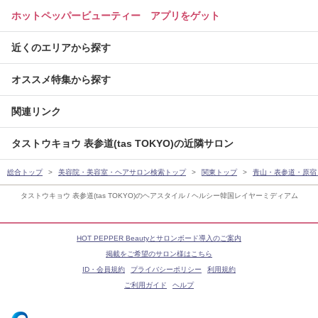
ホットペッパービューティー アプリをゲット
近くのエリアから探す
オススメ特集から探す
関連リンク
タストウキョウ 表参道(tas TOKYO)の近隣サロン
総合トップ
美容院・美容室・ヘアサロン検索トップ
関東トップ
青山・表参道・原宿
タストウキョウ 表参道(tas TOKYO)のヘアスタイル / ヘルシー韓国レイヤーミディアム
HOT PEPPER Beautyとサロンボード導入のご案内
掲載をご希望のサロン様はこちら
ID・会員規約
プライバシーポリシー
利用規約
ご利用ガイド
ヘルプ