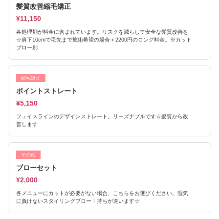
髪質改善縮毛矯正
¥11,150
各処理剤が料金に含まれています。リスクを減らして安全な髪質改善を
☆肩下10cmで毛先まで施術希望の場合＋2200円のロング料金。※カット
ブロー別
縮毛矯正
ポイントストレート
¥5,150
フェイスラインのデザインストレート。リーズナブルです☆髪質から改
善します
その他
ブローセット
¥2,000
各メニューにカットが必要がない場合、こちらをお選びください。湿気
に負けないスタイリングブロー！持ちが違います☆