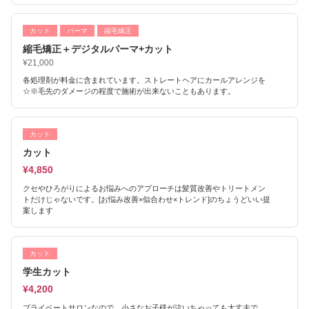
カット
パーマ
縮毛矯正
縮毛矯正＋デジタルパーマ+カット
¥21,000
各処理剤が料金に含まれています。ストレートヘアにカールアレンジを
☆※毛先のダメージの程度で施術が出来ないこともあります。
カット
カット
¥4,850
クセやひろがりによるお悩みへのアプローチは髪質改善やトリートメン
トだけじゃないです。[お悩み改善×似合わせ×トレンド]のちょうどいい提
案します
カット
学生カット
¥4,200
プライベートサロンなので、小さなお子様が泣いちゃっても大丈夫で