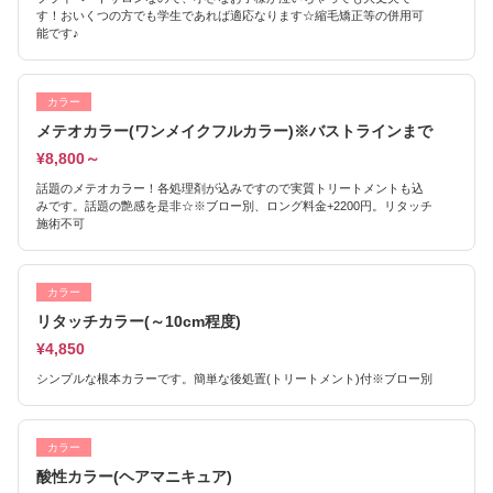
す！おいくつの方でも学生であれば適応なります☆縮毛矯正等の併用可
能です♪
カラー
メテオカラー(ワンメイクフルカラー)※バストラインまで
¥8,800～
話題のメテオカラー！各処理剤が込みですので実質トリートメントも込
みです。話題の艶感を是非☆※ブロー別、ロング料金+2200円。リタッチ
施術不可
カラー
リタッチカラー(～10cm程度)
¥4,850
シンプルな根本カラーです。簡単な後処置(トリートメント)付※ブロー別
カラー
酸性カラー(ヘアマニキュア)