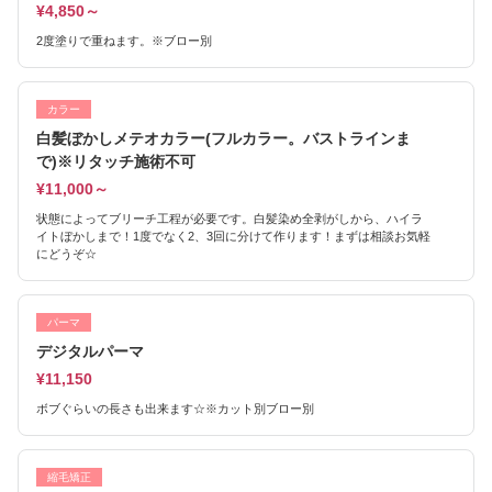
¥4,850～
2度塗りで重ねます。※ブロー別
カラー
白髪ぼかしメテオカラー(フルカラー。バストラインま
で)※リタッチ施術不可
¥11,000～
状態によってブリーチ工程が必要です。白髪染め全剥がしから、ハイラ
イトぼかしまで！1度でなく2、3回に分けて作ります！まずは相談お気軽
にどうぞ☆
パーマ
デジタルパーマ
¥11,150
ボブぐらいの長さも出来ます☆※カット別ブロー別
縮毛矯正