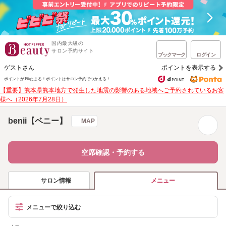
国内最大級の
サロン予約サイト
ブックマーク
ログイン
ゲストさん
ポイントを表示する
ポイントが1%たまる！
ポイントはサロン予約でつかえる！
【重要】熊本県熊本地方で発生した地震の影響のある地域へご予約されているお客
様へ（2026年7月28日）
benii【ベニー】
MAP
空席確認・予約する
サロン情報
メニュー
メニューで絞り込む