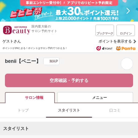
国内最大級の
サロン予約サイト
ブックマーク
ログイン
ゲストさん
ポイントを表示する
ポイントが1%たまる！
ポイントはサロン予約でつかえる！
benii【ベニー】
MAP
空席確認・予約する
メニュー
サロン情報
トップ
スタイリスト
口コミ
スタイリスト