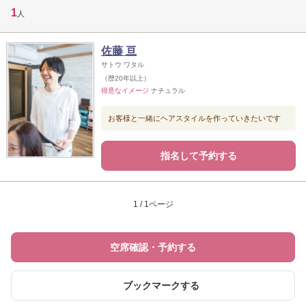
1
人
佐藤 亘
サトウ ワタル
（歴20年以上）
得意なイメージ
ナチュラル
お客様と一緒にヘアスタイルを作っていきたいです
指名して予約する
1 / 1ページ
空席確認・予約する
ブックマークする