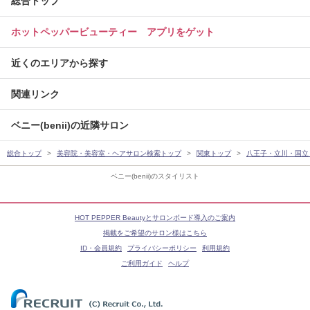
総合トップ
ホットペッパービューティー アプリをゲット
近くのエリアから探す
関連リンク
ベニー(benii)の近隣サロン
総合トップ
美容院・美容室・ヘアサロン検索トップ
関東トップ
八王子・立川・国立
ベニー(benii)のスタイリスト
HOT PEPPER Beautyとサロンボード導入のご案内
掲載をご希望のサロン様はこちら
ID・会員規約
プライバシーポリシー
利用規約
ご利用ガイド
ヘルプ