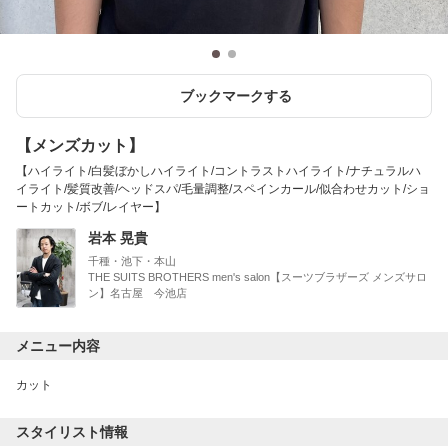
ブックマークする
【メンズカット】
【ハイライト/白髪ぼかしハイライト/コントラストハイライト/ナチュラルハ
イライト/髪質改善/ヘッドスパ/毛量調整/スペインカール/似合わせカット/ショ
ートカット/ボブ/レイヤー】
岩本 晃貴
千種・池下・本山
THE SUITS BROTHERS men's salon【スーツブラザーズ メンズサロ
ン】名古屋 今池店
メニュー内容
カット
スタイリスト情報