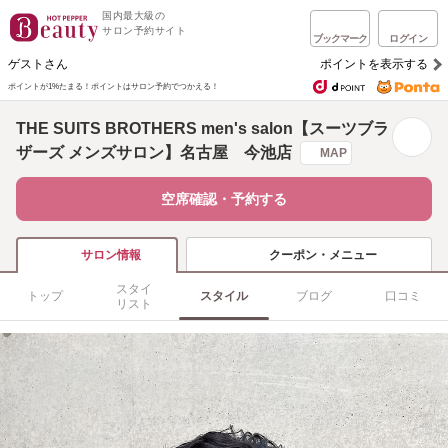
国内最大級の
サロン予約サイト
ブックマーク
ログイン
ゲストさん
ポイントを表示する
ポイントが1%たまる！
ポイントはサロン予約でつかえる！
THE SUITS BROTHERS men's salon【スーツブラ
ザーズ メンズサロン】名古屋 今池店
MAP
空席確認・予約する
クーポン・メニュー
サロン情報
スタイ
トップ
スタイル
ブログ
口コミ
リスト