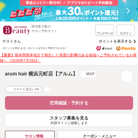
国内最大級の
サロン予約サイト
ブックマーク
ログイン
ゲストさん
ポイントを表示する
ポイントが1%たまる！
ポイントはサロン予約でつかえる！
【重要】熊本県熊本地方で発生した地震の影響のある地域へご予約されているお客
様へ（2026年7月28日）
arum hair 横浜元町店【アルム】
MAP
スマート支払いOK
空席確認・予約する
スタッフ募集を見る
外部サイトに移動します
クーポン・メニュー
サロン情報