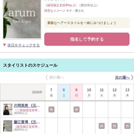
《縮毛矯正支持率No.1》
（歴20年以上）
得意なイメージ
モテ・愛され
素敵なヘアースタイルを一緒にみつけましょう
指名して予約する
休日をチェックする
スタイリストのスケジュール
前の週へ
次の週へ
7
8
9
10
11
12
13
2026
/
8
金
土
日
月
火
水
木
片岡英恵 《元町》
休
休
《ご新規様支持率No…
(歴20年以上)
藤江貴博 《元町》
休
休
休
《縮毛矯正支持率No…
(歴20年以上)