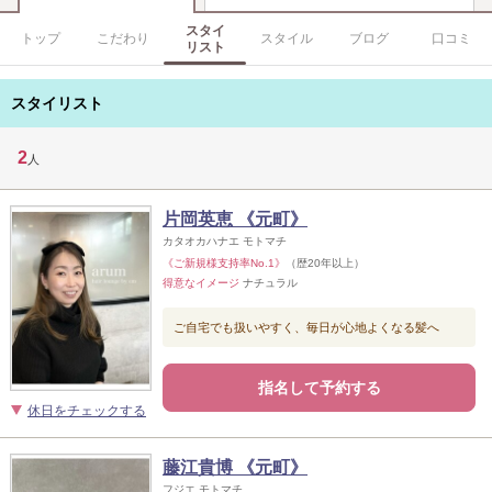
スタイ
トップ
こだわり
スタイル
ブログ
口コミ
リスト
スタイリスト
2
人
片岡英恵 《元町》
カタオカハナエ モトマチ
《ご新規様支持率No.1》
（歴20年以上）
得意なイメージ
ナチュラル
ご自宅でも扱いやすく、毎日が心地よくなる髪へ
指名して予約する
休日をチェックする
藤江貴博 《元町》
フジエ モトマチ