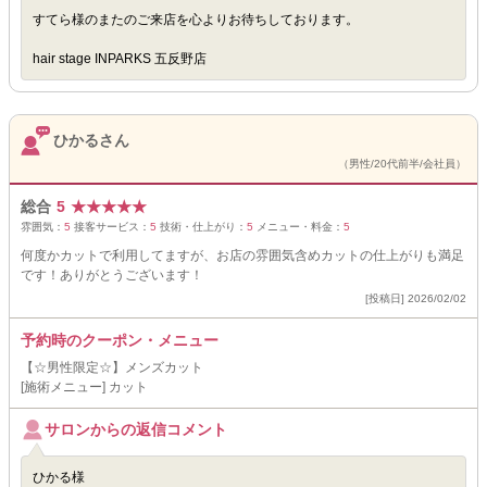
すてら様のまたのご来店を心よりお待ちしております。
hair stage INPARKS 五反野店
ひかるさん
（男性/20代前半/会社員）
総合
5
★
★
★
★
★
雰囲気：
5
接客サービス：
5
技術・仕上がり：
5
メニュー・料金：
5
何度かカットで利用してますが、お店の雰囲気含めカットの仕上がりも満足
です！ありがとうございます！
[投稿日] 2026/02/02
予約時のクーポン・メニュー
【☆男性限定☆】メンズカット
[施術メニュー] カット
サロンからの返信コメント
ひかる様