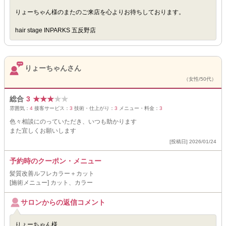
りょーちゃん様のまたのご来店を心よりお待ちしております。
hair stage INPARKS 五反野店
りょーちゃんさん
（女性/50代）
総合
3
★
★
★
★
★
雰囲気：
4
接客サービス：
3
技術・仕上がり：
3
メニュー・料金：
3
色々相談にのっていただき、いつも助かります
また宜しくお願いします
[投稿日] 2026/01/24
予約時のクーポン・メニュー
髪質改善ルフレカラー＋カット
[施術メニュー] カット、カラー
サロンからの返信コメント
りょーちゃん様