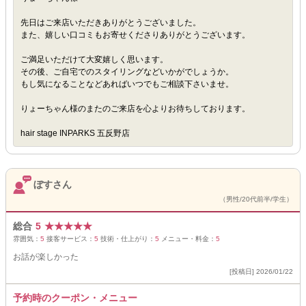
先日はご来店いただきありがとうございました。
また、嬉しい口コミもお寄せくださりありがとうございます。
ご満足いただけて大変嬉しく思います。
その後、ご自宅でのスタイリングなどいかがでしょうか。
もし気になることなどあればいつでもご相談下さいませ。
りょーちゃん様のまたのご来店を心よりお待ちしております。
hair stage INPARKS 五反野店
ぼすさん
（男性/20代前半/学生）
総合
5
★
★
★
★
★
雰囲気：
5
接客サービス：
5
技術・仕上がり：
5
メニュー・料金：
5
お話が楽しかった
[投稿日] 2026/01/22
予約時のクーポン・メニュー