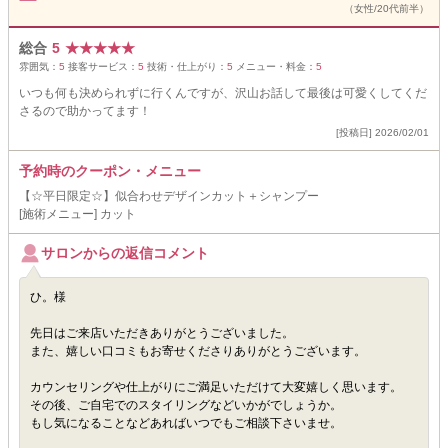
（女性/20代前半）
総合
5
★
★
★
★
★
雰囲気：
5
接客サービス：
5
技術・仕上がり：
5
メニュー・料金：
5
いつも何も決められずに行くんですが、沢山お話して最後は可愛くしてくだ
さるので助かってます！
[投稿日] 2026/02/01
予約時のクーポン・メニュー
【☆平日限定☆】似合わせデザインカット＋シャンプー
[施術メニュー] カット
サロンからの返信コメント
ひ。様
先日はご来店いただきありがとうございました。
また、嬉しい口コミもお寄せくださりありがとうございます。
カウンセリングや仕上がりにご満足いただけて大変嬉しく思います。
その後、ご自宅でのスタイリングなどいかがでしょうか。
もし気になることなどあればいつでもご相談下さいませ。