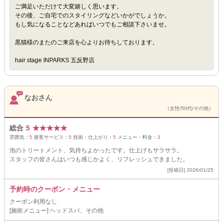
ご満足いただけて大変嬉しく思います。
その後、ご自宅でのスタイリングなどいかがでしょうか。
もし気になることなどあればいつでもご相談下さいませ。
黒猫様のまたのご来店を心よりお待ちしております。
hair stage INPARKS 五反野店
なおさん
（女性/50代/その他）
総合
5
★
★
★
★
★
雰囲気：
5
接客サービス：
5
技術・仕上がり：
5
メニュー・料金：
3
泡のトリートメント、気持ちよかったです。仕上げもサラサラ。
スタッフの皆さんはいつも感じかよく、リフレッシュできました。
[投稿日] 2026/01/25
予約時のクーポン・メニュー
クーポン利用なし
[施術メニュー] ヘッドスパ、その他