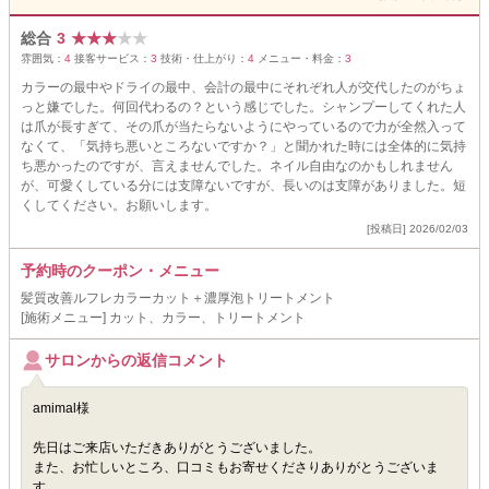
総合
3
★
★
★
★
★
雰囲気：
4
接客サービス：
3
技術・仕上がり：
4
メニュー・料金：
3
カラーの最中やドライの最中、会計の最中にそれぞれ人が交代したのがちょ
っと嫌でした。何回代わるの？という感じでした。シャンプーしてくれた人
は爪が長すぎて、その爪が当たらないようにやっているので力が全然入って
なくて、「気持ち悪いところないですか？」と聞かれた時には全体的に気持
ち悪かったのですが、言えませんでした。ネイル自由なのかもしれません
が、可愛くしている分には支障ないですが、長いのは支障がありました。短
くしてください。お願いします。
[投稿日] 2026/02/03
予約時のクーポン・メニュー
髪質改善ルフレカラーカット＋濃厚泡トリートメント
[施術メニュー] カット、カラー、トリートメント
サロンからの返信コメント
amimal様
先日はご来店いただきありがとうございました。
また、お忙しいところ、口コミもお寄せくださりありがとうございま
す。