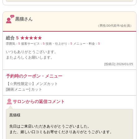
黒猫さん
（男性/30代前半/会社員）
総合
5
★
★
★
★
★
雰囲気：
5
接客サービス：
5
技術・仕上がり：
5
メニュー・料金：
5
いつもありがとうございます。
またよろしくお願いします。
[投稿日] 2026/01/25
予約時のクーポン・メニュー
【☆男性限定☆】メンズカット
[施術メニュー] カット
サロンからの返信コメント
黒猫様
先日はご来店いただきありがとうございました。
また、嬉しい口コミもお寄せくださりありがとうございます。