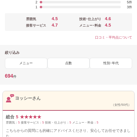
2
5
1
3
4.5
4.6
雰囲気
技術･仕上がり
4.7
4.5
接客サービス
メニュー･料金
口コミ・平均点について
絞り込み
メニュー
点数
性別･年代
694
件
ヨッシーさん
（女性/50代）
総合
5
★
★
★
★
★
雰囲気：
5
接客サービス：
5
技術・仕上がり：
5
メニュー・料金：
5
こちらからの質問にも的確にアドバイスくださり、安心してお任せできまし
た。