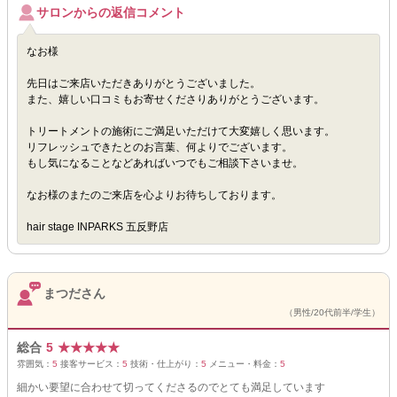
サロンからの返信コメント
なお様
先日はご来店いただきありがとうございました。
また、嬉しい口コミもお寄せくださりありがとうございます。
トリートメントの施術にご満足いただけて大変嬉しく思います。
リフレッシュできたとのお言葉、何よりでございます。
もし気になることなどあればいつでもご相談下さいませ。
なお様のまたのご来店を心よりお待ちしております。
hair stage INPARKS 五反野店
まつださん
（男性/20代前半/学生）
総合
5
★
★
★
★
★
雰囲気：
5
接客サービス：
5
技術・仕上がり：
5
メニュー・料金：
5
細かい要望に合わせて切ってくださるのでとても満足しています