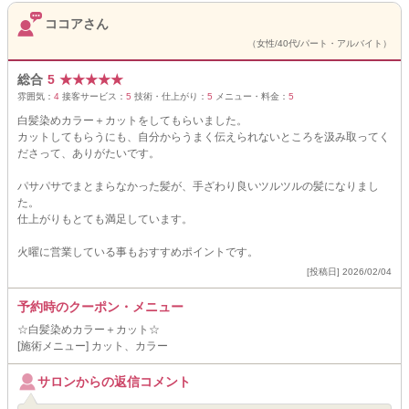
ココアさん
（女性/40代/パート・アルバイト）
総合
5
★
★
★
★
★
雰囲気：
4
接客サービス：
5
技術・仕上がり：
5
メニュー・料金：
5
白髪染めカラー＋カットをしてもらいました。
カットしてもらうにも、自分からうまく伝えられないところを汲み取ってく
ださって、ありがたいです。
パサパサでまとまらなかった髪が、手ざわり良いツルツルの髪になりまし
た。
仕上がりもとても満足しています。
火曜に営業している事もおすすめポイントです。
[投稿日] 2026/02/04
予約時のクーポン・メニュー
☆白髪染めカラー＋カット☆
[施術メニュー] カット、カラー
サロンからの返信コメント