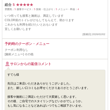
総合
5
★
★
★
★
★
雰囲気：
5
接客サービス：
5
技術・仕上がり：
5
メニュー・料金：
4
いつ伺っても接客と施術は、満足しています
COLOR前のトイレがけもしてもらえて、助かります
これからも利用を続けたいとおもいます
宜しくお願いします
[投稿日] 2026/02/02
予約時のクーポン・メニュー
クーポン利用なし
[施術メニュー] その他
サロンからの返信コメント
すてら様
先日はご来店いただきありがとうございました。
また、嬉しい口コミもお寄せくださりありがとうございます。
接客や施術にご満足いただけて大変嬉しく思います。
その後、ご自宅でのスタイリングなどいかがでしょうか。
もし気になることなどあればいつでもご相談下さいませ。