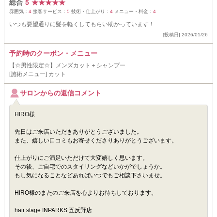
総合
5
★
★
★
★
★
雰囲気：
4
接客サービス：
5
技術・仕上がり：
4
メニュー・料金：
4
いつも要望通りに髪を軽くしてもらい助かっています！
[投稿日] 2026/01/26
予約時のクーポン・メニュー
【☆男性限定☆】メンズカット＋シャンプー
[施術メニュー] カット
サロンからの返信コメント
HIRO様
先日はご来店いただきありがとうございました。
また、嬉しい口コミもお寄せくださりありがとうございます。
仕上がりにご満足いただけて大変嬉しく思います。
その後、ご自宅でのスタイリングなどいかがでしょうか。
もし気になることなどあればいつでもご相談下さいませ。
HIRO様のまたのご来店を心よりお待ちしております。
hair stage INPARKS 五反野店