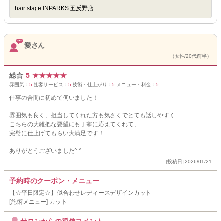
hair stage INPARKS 五反野店
愛さん
（女性/20代前半）
総合
5
★
★
★
★
★
雰囲気：
5
接客サービス：
5
技術・仕上がり：
5
メニュー・料金：
5
仕事の合間に初めて伺いました！
雰囲気も良く、担当してくれた方も気さくでとても話しやすく
こちらの大雑把な要望にも丁寧に応えてくれて、
完璧に仕上げてもらい大満足です！
ありがとうございました^ ^
[投稿日] 2026/01/21
予約時のクーポン・メニュー
【☆平日限定☆】似合わせレディースデザインカット
[施術メニュー] カット