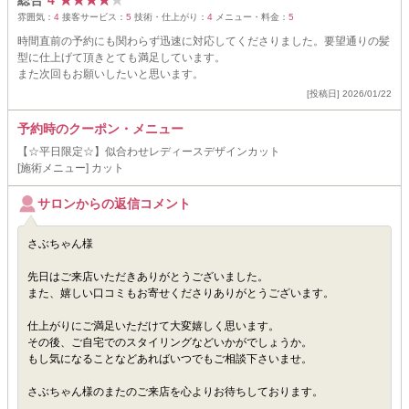
総合
4
★
★
★
★
★
雰囲気：
4
接客サービス：
5
技術・仕上がり：
4
メニュー・料金：
5
時間直前の予約にも関わらず迅速に対応してくださりました。要望通りの髪
型に仕上げて頂きとても満足しています。
また次回もお願いしたいと思います。
[投稿日] 2026/01/22
予約時のクーポン・メニュー
【☆平日限定☆】似合わせレディースデザインカット
[施術メニュー] カット
サロンからの返信コメント
さぶちゃん様
先日はご来店いただきありがとうございました。
また、嬉しい口コミもお寄せくださりありがとうございます。
仕上がりにご満足いただけて大変嬉しく思います。
その後、ご自宅でのスタイリングなどいかがでしょうか。
もし気になることなどあればいつでもご相談下さいませ。
さぶちゃん様のまたのご来店を心よりお待ちしております。