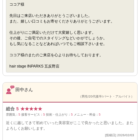
ココア様
先日はご来店いただきありがとうございました。
また、嬉しい口コミもお寄せくださりありがとうございます。
仕上がりにご満足いただけて大変嬉しく思います。
その後、ご自宅でのスタイリングなどいかがでしょうか。
もし気になることなどあればいつでもご相談下さいませ。
ココア様のまたのご来店を心よりお待ちしております。
hair stage INPARKS 五反野店
田中さん
（男性/20代後半/パート・アルバイト）
総合
5
★
★
★
★
★
雰囲気：
5
接客サービス：
5
技術・仕上がり：
5
メニュー・料金：
5
近くに越してきて初めていった美容室がここで良かったと思いました。また
よろしくお願いします。
[投稿日] 2026/02/03