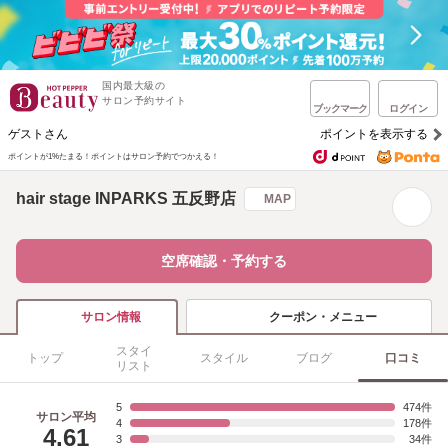
国内最大級の
サロン予約サイト
ブックマーク
ログイン
ゲストさん
ポイントを表示する
ポイントが1%たまる！
ポイントはサロン予約でつかえる！
hair stage INPARKS 五反野店
MAP
空席確認・予約する
クーポン・メニュー
サロン情報
スタイ
トップ
スタイル
ブログ
口コミ
リスト
5
474
サロン平均
4
178
4.61
3
34