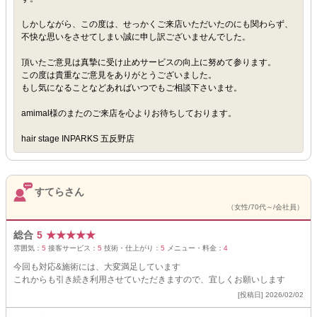
しかしながら、この度は、せっかくご来店いただいたのにも関わらず、
不快な思いをさせてしまい誠に申し訳ございませんでした。
頂いたご意見は真摯に受け止めサービスの向上に努めて参ります。
この度は貴重なご意見をありがとうございました。
もし気になることなどあればいつでもご相談下さいませ。
amimal様のまたのご来店を心よりお待ちしております。
hair stage INPARKS 五反野店
すてらさん
（女性/70代～/会社員）
総合
5
★
★
★
★
★
雰囲気：
5
接客サービス：
5
技術・仕上がり：
5
メニュー・料金：
4
今回も対応&施術には、大変満足しています
これからも引き続き利用させていただきますので、宜しくお願いします
[投稿日] 2026/02/02