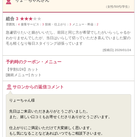
りょーちゃんさん
（女性/50代/学生）
総合
3
★
★
★
★
★
雰囲気：
4
接客サービス：
3
技術・仕上がり：
3
メニュー・料金：
2
急遽切りたいと娘がいいだし、前回と同じ方が希望でしたがいらっしゃるか
わかりませんでしたが、当日はいらして切っていただき喜んでいました髪の
毛も軽くなり毎日スタイリング頑張っています
[投稿日] 2026/01/24
予約時のクーポン・メニュー
【学割U24】カット
[施術メニュー] カット
サロンからの返信コメント
りょーちゃん様
先日はご来店いただきありがとうございました。
また、嬉しい口コミもお寄せくださりありがとうございます。
仕上がりにご満足いただけて大変嬉しく思います。
もし気になることなどあればいつでもご相談下さいませ。