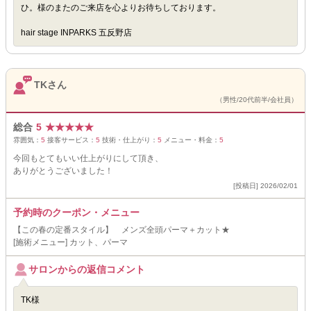
ひ。様のまたのご来店を心よりお待ちしております。
hair stage INPARKS 五反野店
TKさん
（男性/20代前半/会社員）
総合
5
★
★
★
★
★
雰囲気：
5
接客サービス：
5
技術・仕上がり：
5
メニュー・料金：
5
今回もとてもいい仕上がりにして頂き、
ありがとうございました！
[投稿日] 2026/02/01
予約時のクーポン・メニュー
【この春の定番スタイル】 メンズ全頭パーマ＋カット★
[施術メニュー] カット、パーマ
サロンからの返信コメント
TK様