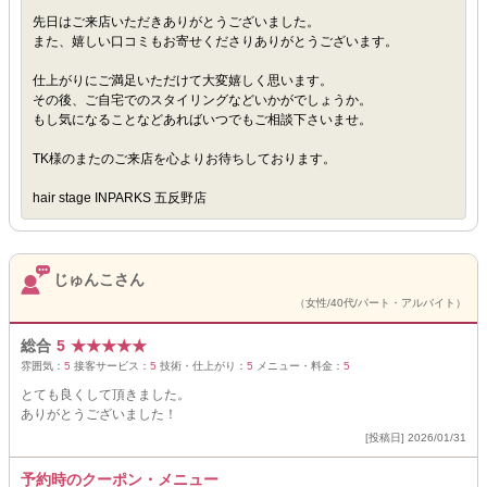
先日はご来店いただきありがとうございました。
また、嬉しい口コミもお寄せくださりありがとうございます。
仕上がりにご満足いただけて大変嬉しく思います。
その後、ご自宅でのスタイリングなどいかがでしょうか。
もし気になることなどあればいつでもご相談下さいませ。
TK様のまたのご来店を心よりお待ちしております。
hair stage INPARKS 五反野店
じゅんこさん
（女性/40代/パート・アルバイト）
総合
5
★
★
★
★
★
雰囲気：
5
接客サービス：
5
技術・仕上がり：
5
メニュー・料金：
5
とても良くして頂きました。
ありがとうございました！
[投稿日] 2026/01/31
予約時のクーポン・メニュー