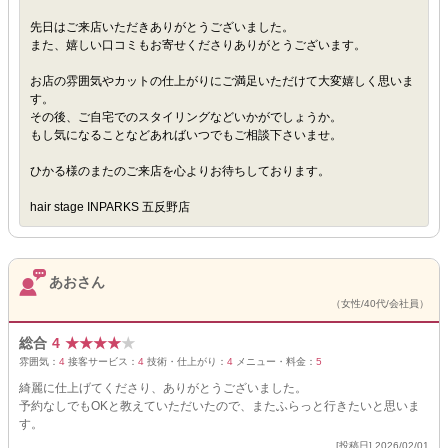
先日はご来店いただきありがとうございました。
また、嬉しい口コミもお寄せくださりありがとうございます。
お店の雰囲気やカットの仕上がりにご満足いただけて大変嬉しく思いま
す。
その後、ご自宅でのスタイリングなどいかがでしょうか。
もし気になることなどあればいつでもご相談下さいませ。
ひかる様のまたのご来店を心よりお待ちしております。
hair stage INPARKS 五反野店
あおさん
（女性/40代/会社員）
総合
4
★
★
★
★
★
雰囲気：
4
接客サービス：
4
技術・仕上がり：
4
メニュー・料金：
5
綺麗に仕上げてくださり、ありがとうございました。
予約なしでもOKと教えていただいたので、またふらっと行きたいと思いま
す。
[投稿日] 2026/02/01