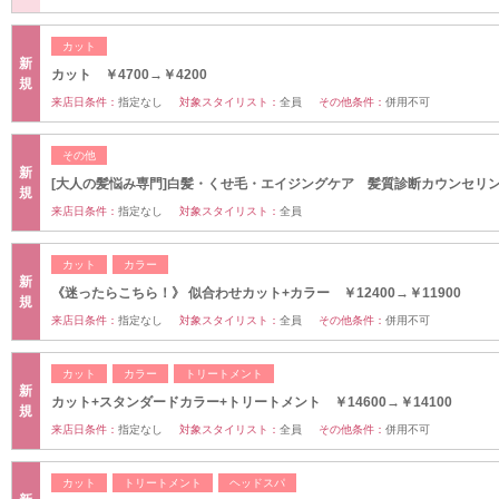
カット
新
カット ￥4700→￥4200
規
来店日条件：
指定なし
対象スタイリスト：
全員
その他条件：
併用不可
その他
新
[大人の髪悩み専門]白髪・くせ毛・エイジングケア 髪質診断カウンセリ
規
来店日条件：
指定なし
対象スタイリスト：
全員
カット
カラー
新
《迷ったらこちら！》 似合わせカット+カラー ￥12400→￥11900
規
来店日条件：
指定なし
対象スタイリスト：
全員
その他条件：
併用不可
カット
カラー
トリートメント
新
カット+スタンダードカラー+トリートメント ￥14600→￥14100
規
来店日条件：
指定なし
対象スタイリスト：
全員
その他条件：
併用不可
カット
トリートメント
ヘッドスパ