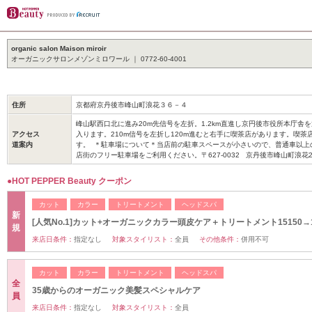
organic salon Maison miroir
オーガニックサロンメゾンミロワール ｜ 0772-60-4001
住所
京都府京丹後市峰山町浪花３６－４
峰山駅西口北に進み20m先信号を左折。1.2km直進し京円後市役所本庁舎
アクセス
入ります。210m信号を左折し120m進むと右手に喫茶店があります。喫茶
道案内
す。 ＊駐車場について＊当店前の駐車スペースが小さいので、普通車以上
店街のフリー駐車場をご利用ください。〒627-0032 京丹後市峰山町浪花
●HOT PEPPER Beauty クーポン
カット
カラー
トリートメント
ヘッドスパ
新
[人気No.1]カット+オーガニックカラー頭皮ケア＋トリートメント15150→1
規
来店日条件：
指定なし
対象スタイリスト：
全員
その他条件：
併用不可
カット
カラー
トリートメント
ヘッドスパ
全
35歳からのオーガニック美髪スペシャルケア
員
来店日条件：
指定なし
対象スタイリスト：
全員