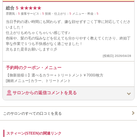
総合
5
★
★
★
★
★
雰囲気：
5
接客サービス：
5
技術・仕上がり：
5
メニュー・料金：
5
当日予約の遅い時間にも関わらず、嫌な顔せずすごく丁寧に対応してくださ
いました！
仕上がりもめちゃくちゃいい感じです♪
色味や、髪の毛の悩みなどを伝えても分かりやすく教えてくださり、終始丁
寧な作業で１つも不快感がなく過ごせました！
次もまた是非お願いします☆彡
[投稿日] 2026/04/28
予約時のクーポン・メニュー
【御新規様☆】選べるカラー＋トリートメント￥7000/枚方
[施術メニュー] カラー、トリートメント
サロンからの返信コメントを見る
このサロンのすべての口コミを見る
スティーン(STEEN)の関連リンク