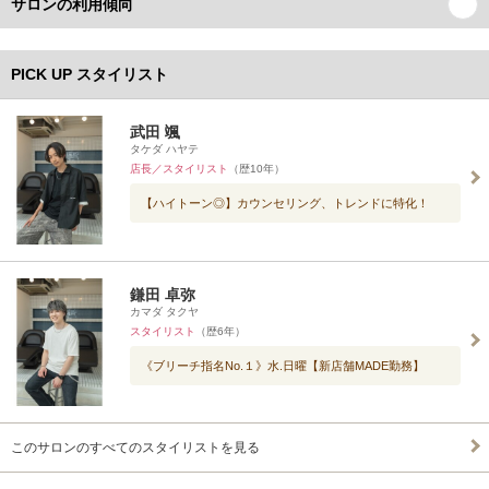
サロンの利用傾向
PICK UP スタイリスト
武田 颯
タケダ ハヤテ
店長／スタイリスト
（歴10年）
【ハイトーン◎】カウンセリング、トレンドに特化！
鎌田 卓弥
カマダ タクヤ
スタイリスト
（歴6年）
《ブリーチ指名No.１》水.日曜【新店舗MADE勤務】
このサロンのすべてのスタイリストを見る