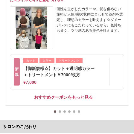
たスタイルで周りと差をつける☆
個性を生かしたカラーや、髪を傷めない
施術が人気♪髪の状態に合わせて薬剤を選
定し、理想のカラーを叶えます☆ダメー
ジレスにもこだわっているから、色持ち
も良く、ツヤ感のある美色を叶えます。
カット
カラー
トリートメント
【御新規様☆】カット＋透明感カラー
新
規
＋トリートメント￥7000/枚方
¥7,000
おすすめクーポンをもっと見る
サロンのこだわり