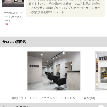
居てますので、学生様から主婦層、シニア世代もお任せ
下さい☆枚方/楠葉/ブリーチ/ダブルカラー/デザインカラ
ー/髪質改善/酸性ストレート
STEEN /枚方 /ブ
リーチ /酸性スト
レート
代表
サロンの雰囲気
学割／ブリーチカラー／ダブルカラー／メンズカット／髪質改善