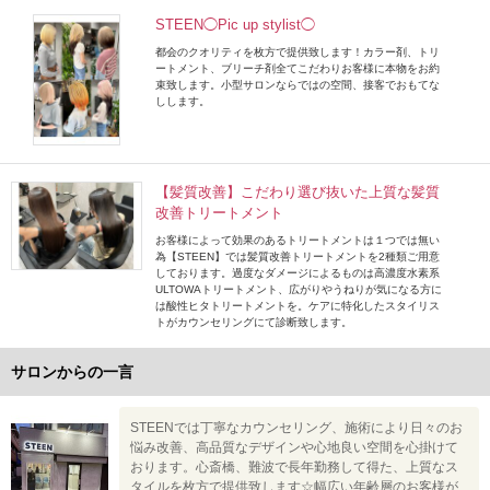
STEEN◯Pic up stylist◯
都会のクオリティを枚方で提供致します！カラー剤、トリ
ートメント、ブリーチ剤全てこだわりお客様に本物をお約
束致します。小型サロンならではの空間、接客でおもてな
しします。
【髪質改善】こだわり選び抜いた上質な髪質
改善トリートメント
お客様によって効果のあるトリートメントは１つでは無い
為【STEEN】では髪質改善トリートメントを2種類ご用意
しております。過度なダメージによるものは高濃度水素系
ULTOWAトリートメント、広がりやうねりが気になる方に
は酸性ヒタトリートメントを。ケアに特化したスタイリス
トがカウンセリングにて診断致します。
サロンからの一言
STEENでは丁寧なカウンセリング、施術により日々のお
悩み改善、高品質なデザインや心地良い空間を心掛けて
おります。心斎橋、難波で長年勤務して得た、上質なス
タイルを枚方で提供致します☆幅広い年齢層のお客様が