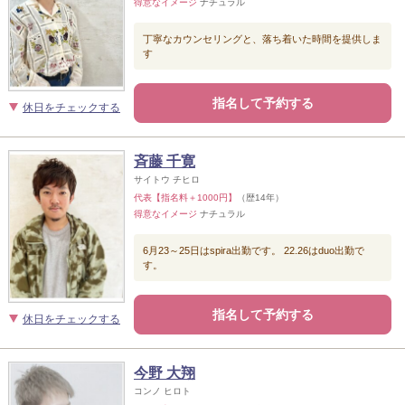
得意なイメージ
ナチュラル
丁寧なカウンセリングと、落ち着いた時間を提供しま
す
指名して予約する
休日をチェックする
斉藤 千寛
サイトウ チヒロ
代表【指名料＋1000円】
（歴14年）
得意なイメージ
ナチュラル
6月23～25日はspira出勤です。 22.26はduo出勤で
す。
指名して予約する
休日をチェックする
今野 大翔
コンノ ヒロト