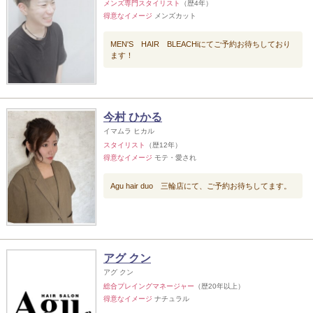
メンズ専門スタイリスト
（歴4年）
得意なイメージ
メンズカット
MEN'S HAIR BLEACHiにてご予約お待ちしており
ます！
今村 ひかる
イマムラ ヒカル
スタイリスト
（歴12年）
得意なイメージ
モテ・愛され
Agu hair duo 三輪店にて、ご予約お待ちしてます。
アグ クン
アグ クン
総合プレイングマネージャー
（歴20年以上）
得意なイメージ
ナチュラル