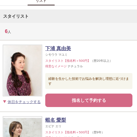
リスト
スタイリスト
6
人
下浦 真由美
シモウラ マユミ
スタイリスト【指名料＋500円】
（歴20年以上）
得意なイメージ
ナチュラル
経験を生かした技術でお悩みを解決し理想に近づけま
す
指名して予約する
休日をチェックする
蝦名 愛梨
エビナ エリ
スタイリスト【指名料＋500円】
（歴9年）