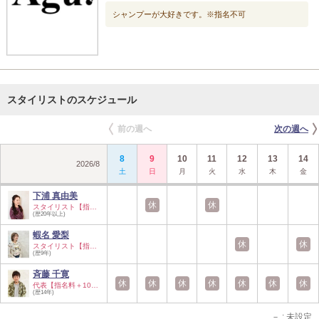
シャンプーが大好きです。※指名不可
スタイリストのスケジュール
前の週へ
次の週へ
8
9
10
11
12
13
14
2026
/
8
土
日
月
火
水
木
金
下浦 真由美
休
休
スタイリスト【指名…
(歴20年以上)
蝦名 愛梨
休
休
スタイリスト【指名…
(歴9年)
斉藤 千寛
休
休
休
休
休
休
休
代表【指名料＋1000…
(歴14年)
－
: 未設定