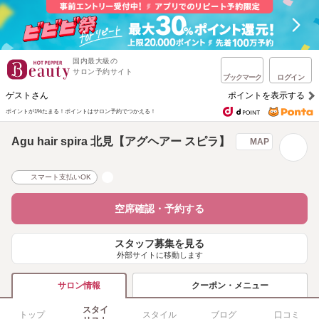
国内最大級の
サロン予約サイト
ブックマーク
ログイン
ゲストさん
ポイントを表示する
ポイントが1%たまる！
ポイントはサロン予約でつかえる！
Agu hair spira 北見【アグヘアー スピラ】
MAP
スマート支払いOK
空席確認・予約する
スタッフ募集を見る
外部サイトに移動します
クーポン・メニュー
サロン情報
スタイ
トップ
スタイル
ブログ
口コミ