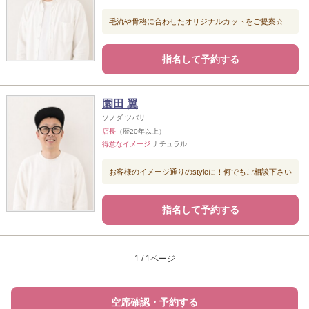
毛流や骨格に合わせたオリジナルカットをご提案☆
指名して予約する
園田 翼
ソノダ ツバサ
店長
（歴20年以上）
得意なイメージ
ナチュラル
お客様のイメージ通りのstyleに！何でもご相談下さい
指名して予約する
1 / 1ページ
空席確認・予約する