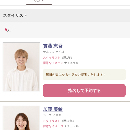
リスト
スタイリスト
5
人
實藤 恵吾
サネフジ ケイゴ
スタイリスト
（歴1年）
得意なイメージ
ナチュラル
毎日が楽になるヘアをご提案いたします！
指名して予約する
加藤 美鈴
カトウ ミスズ
スタイリスト
（歴10年）
得意なイメージ
ナチュラル