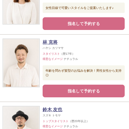
女性目線で可愛いスタイルをご提案いたします♪
指名して予約する
林 克将
ハヤシ カツマサ
スタイリスト
（歴17年）
得意なイメージ
ナチュラル
年齢を問わず髪型のお悩みを解決！男性女性から支持
◎
指名して予約する
鈴木 友也
スズキ トモヤ
トップスタイリスト
（歴20年以上）
得意なイメージ
ナチュラル