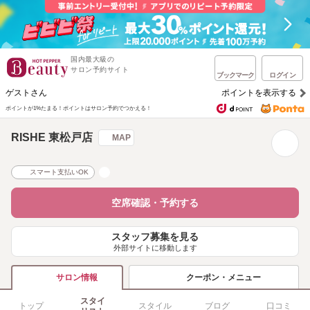
国内最大級の
サロン予約サイト
ブックマーク
ログイン
ゲストさん
ポイントを表示する
ポイントが1%たまる！
ポイントはサロン予約でつかえる！
RISHE 東松戸店
MAP
スマート支払いOK
空席確認・予約する
スタッフ募集を見る
外部サイトに移動します
クーポン・メニュー
サロン情報
スタイ
トップ
スタイル
ブログ
口コミ