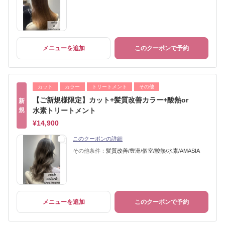
メニューを追加
このクーポンで予約
カット
カラー
トリートメント
その他
【ご新規様限定】カット+髪質改善カラー+酸熱or
新
規
水素トリートメント
¥14,900
このクーポンの詳細
その他条件：
髪質改善/豊洲/個室/酸熱/水素/AMASIA
メニューを追加
このクーポンで予約