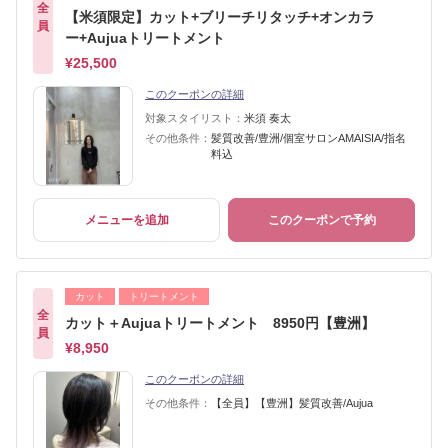
全
【米須限定】カット+ブリーチリタッチ+オンカラ
員
ー+Aujuaトリートメント
¥25,500
このクーポンの詳細
対象スタイリスト：
米須 奏太
その他条件：
髪質改善/豊洲/個室サロンAMAISIA/指名
料込
メニューを追加
このクーポンで予約
カット
トリートメント
全
カット＋Aujuaトリートメント 8950円【豊洲】
員
¥8,950
このクーポンの詳細
その他条件：
【全員】【豊洲】髪質改善/Aujua