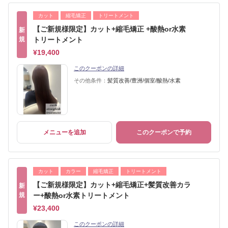
カット
縮毛矯正
トリートメント
【ご新規様限定】カット+縮毛矯正 +酸熱or水素
新
規
トリートメント
¥19,400
このクーポンの詳細
その他条件：
髪質改善/豊洲/個室/酸熱/水素
メニューを追加
このクーポンで予約
カット
カラー
縮毛矯正
トリートメント
【ご新規様限定】カット+縮毛矯正+髪質改善カラ
新
規
ー+酸熱or水素トリートメント
¥23,400
このクーポンの詳細