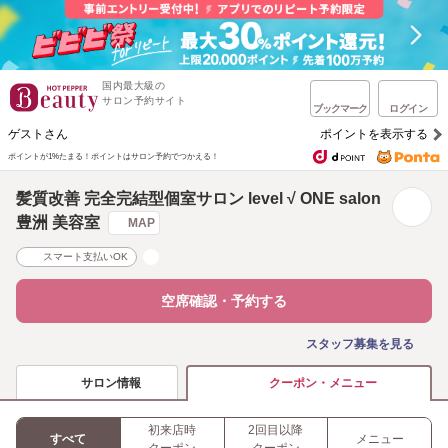
国内最大級の
サロン予約サイト
ブックマーク
ログイン
ゲストさん
ポイントを表示する
ポイントが1%たまる！
ポイントはサロン予約でつかえる！
髪質改善 完全完結型個室サロン level √ ONE salon
豊洲 美容室
MAP
スマート支払いOK
空席確認・予約する
スタッフ募集を見る
サロン情報
クーポン・メニュー
初来店時
2回目以降
すべて
メニュー