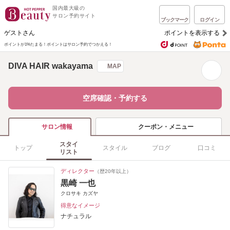
国内最大級の
サロン予約サイト
ブックマーク
ログイン
ゲストさん
ポイントを表示する
ポイントが1%たまる！
ポイントはサロン予約でつかえる！
DIVA HAIR wakayama
MAP
空席確認・予約する
クーポン・メニュー
サロン情報
スタイ
トップ
スタイル
ブログ
口コミ
リスト
ディレクター
（歴20年以上）
黒崎 一也
クロサキ カズヤ
得意なイメージ
ナチュラル