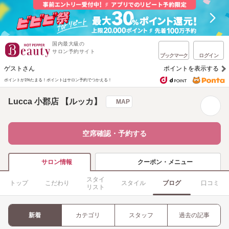
国内最大級の
サロン予約サイト
ブックマーク
ログイン
ゲストさん
ポイントを表示する
ポイントが1%たまる！
ポイントはサロン予約でつかえる！
Lucca 小郡店 【ルッカ】
MAP
空席確認・予約する
クーポン・メニュー
サロン情報
スタイ
トップ
こだわり
スタイル
ブログ
口コミ
リスト
新着
カテゴリ
スタッフ
過去の記事