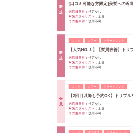
[口コミ可能な方限定]美髪への近道
新
来店日条件：
指定なし
規
対象スタイリスト：
全員
その他条件：
併用不可
カット
カラー
トリートメント
【人気NO.１】【髪質改善】トリ
新
来店日条件：
指定なし
規
対象スタイリスト：
全員
その他条件：
併用不可
カット
カラー
トリートメント
【2回目以降も予約OK】トリプ
全
来店日条件：
指定なし
員
対象スタイリスト：
全員
その他条件：
併用不可
カット
縮毛矯正
トリートメント