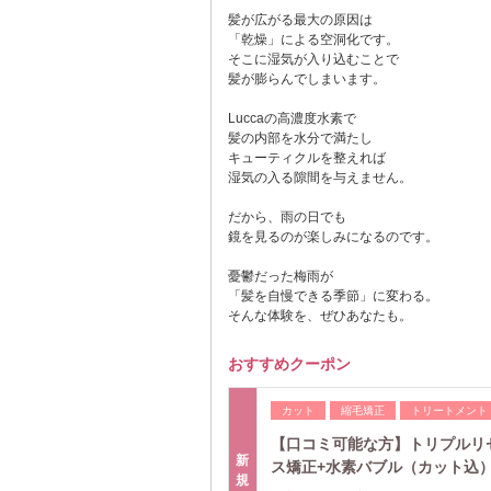
髪が広がる最大の原因は
「乾燥」による空洞化です。
そこに湿気が入り込むことで
髪が膨らんでしまいます。
Luccaの高濃度水素で
髪の内部を水分で満たし
キューティクルを整えれば
湿気の入る隙間を与えません。
だから、雨の日でも
鏡を見るのが楽しみになるのです。
憂鬱だった梅雨が
「髪を自慢できる季節」に変わる。
そんな体験を、ぜひあなたも。
おすすめクーポン
カット
縮毛矯正
トリートメント
【口コミ可能な方】トリプルリ
新
ス矯正+水素バブル（カット込
規