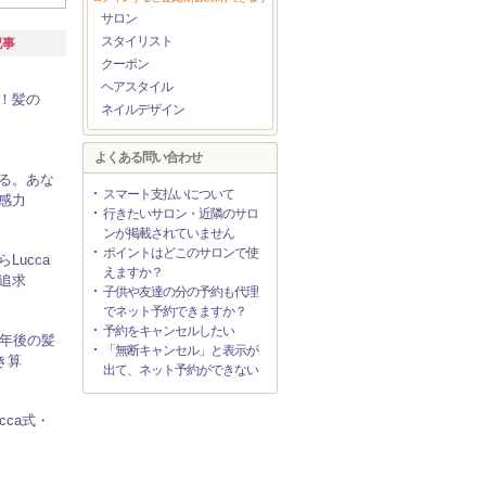
サロン
スタイリスト
記事
クーポン
ヘアスタイル
！髪の
ネイルデザイン
よくある問い合わせ
る。あな
スマート支払いについて
感力
行きたいサロン・近隣のサロ
ンが掲載されていません
ポイントはどこのサロンで使
Lucca
えますか？
追求
子供や友達の分の予約も代理
でネット予約できますか？
予約をキャンセルしたい
0年後の髪
「無断キャンセル」と表示が
き算
出て、ネット予約ができない
cca式・