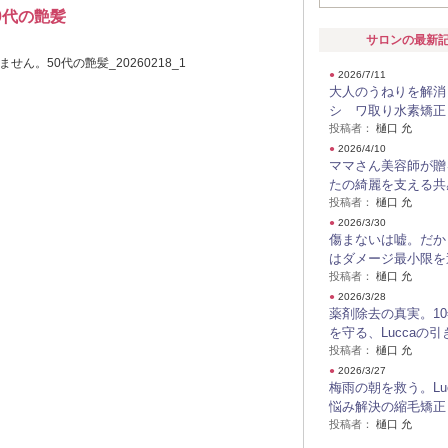
0代の艶髪
サロンの最新
●
2026/7/11
大人のうねりを解消
シ ワ取り水素矯正
投稿者：
樋口 允
●
2026/4/10
ママさん美容師が贈
たの綺麗を支える共
投稿者：
樋口 允
●
2026/3/30
傷まないは嘘。だから
はダメージ最小限を
投稿者：
樋口 允
●
2026/3/28
薬剤除去の真実。1
を守る、Luccaの引
投稿者：
樋口 允
●
2026/3/27
梅雨の朝を救う。Lu
悩み解決の縮毛矯正
投稿者：
樋口 允