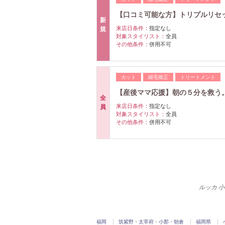
【口コミ可能な方】トリプルリセ
新
来店日条件：
指定なし
規
対象スタイリスト：
全員
その他条件：
併用不可
カット
縮毛矯正
トリートメント
【産後ママ応援】朝の５分を救う
全
来店日条件：
指定なし
員
対象スタイリスト：
全員
その他条件：
併用不可
ルッカ 小
福岡
筑紫野・太宰府・小郡・朝倉
福岡県