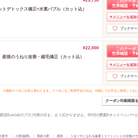
このクーポ
空席確認・予
ットデトックス矯正+水素バブル（カット込）
メニューを追加
ブックマー
¥22,000
このクーポ
空席確認・予
。産後のうねり改善・縮毛矯正（カット込）
メニューを追加
ブックマー
※随時クーポンが切り替わります。クーポンをご利用予定の方は、印刷してお手元に保管してお
クーポン印刷画面
郡店(Lucca)のブログ(雨の日も、もう広がりません。50代の艶髪)/ホットペッパー
小郡市
小郡(福岡)
西鉄小郡
原田
うるツヤになれる厳選トリートメントが自慢のサ