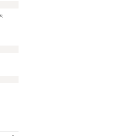
リ
5）
）