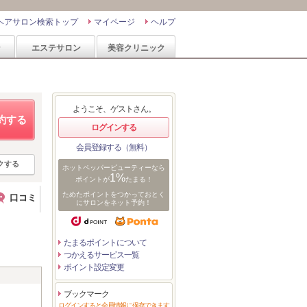
ヘアサロン検索トップ
マイページ
ヘルプ
ン
エステサロン
美容クリニック
ようこそ、ゲストさん。
約する
ログインする
会員登録する（無料）
クする
ホットペッパービューティーなら
1%
ポイントが
たまる！
ためたポイントをつかっておとく
口コミ
にサロンをネット予約！
たまるポイントについて
つかえるサービス一覧
ポイント設定変更
ブックマーク
ログインすると会員情報に保存できます