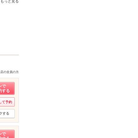
もっと見る
来店の全員の方
ンで
約する
して予約
クする
ンで