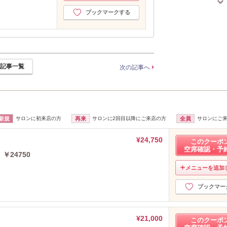
2024年10月分
（5）
ブックマークする
記事一覧
次の記事へ
新規
サロンに初来店の方
再来
サロンに2回目以降にご来店の方
全員
サロンにご
¥24,750
このクーポ
空席確認・予
￥24750
メニューを追加
ブックマー
¥21,000
このクーポ