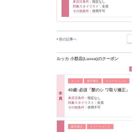
来店日条件：
指定なし
対象スタイリスト：
全員
その他条件：
併用不可
前の記事へ
ルッカ 小郡店(Lucca)のクーポン
カット
縮毛矯正
トリートメント
40歳↑必須「髪のシ ワ取り矯正」 
全
来店日条件：
指定なし
員
対象スタイリスト：
全員
その他条件：
併用不可
縮毛矯正
トリートメント