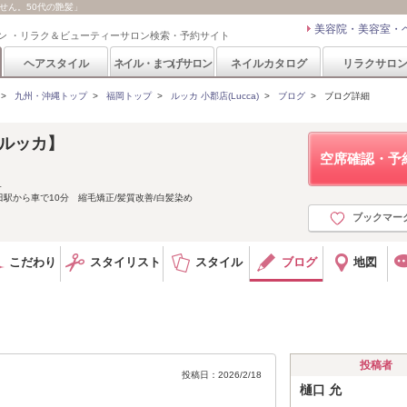
ません。50代の艶髪」
美容院・美容室・
ン ・リラク＆ビューティーサロン検索・予約サイト
ヘアスタイル
ネイル・まつげサロン
ネイルカタログ
リラクサロ
>
九州・沖縄トップ
>
福岡トップ
>
ルッカ 小郡店(Lucca)
>
ブログ
>
ブログ詳細
 【ルッカ】
空席確認・予
１
駅から車で10分 縮毛矯正/髪質改善/白髪染め
ブックマー
こだわり
スタイリスト
スタイル
ブログ
地図
投稿者
投稿日：2026/2/18
樋口 允