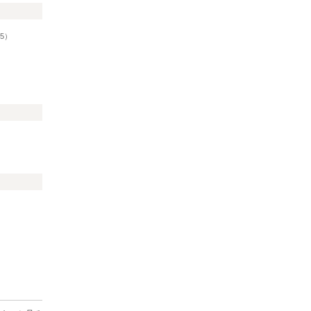
リ
5）
）