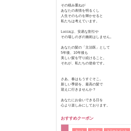
その積み重ねが
あなたの表情を明るくし
人生そのものを輝かせると
私たちは考えています。
Luccaは、安易な割引や
その場しのぎの施術はしません。
あなたの髪の「主治医」として
5年後、10年後も
美しい髪を守り続けること。
それが、私たちの使命です。
さあ、春はもうすぐそこ。
新しい季節を、最高の髪で
迎えに行きませんか？
あなたにお会いできる日を
心より楽しみにしております。
おすすめクーポン
カット
カラー
トリートメント