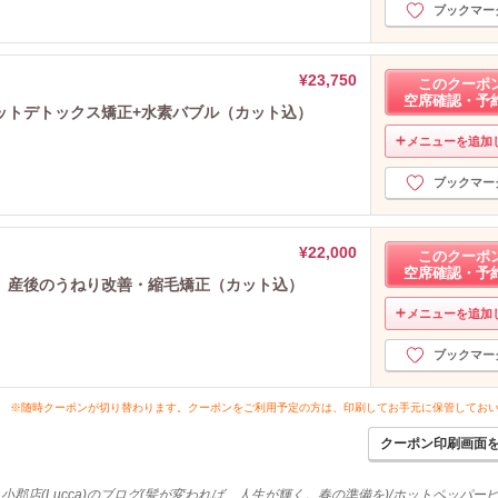
ブックマー
¥23,750
このクーポ
空席確認・予
ットデトックス矯正+水素バブル（カット込）
メニューを追加
ブックマー
¥22,000
このクーポ
空席確認・予
。産後のうねり改善・縮毛矯正（カット込）
メニューを追加
ブックマー
※随時クーポンが切り替わります。クーポンをご利用予定の方は、印刷してお手元に保管してお
クーポン印刷画面
 小郡店(Lucca)のブログ(髪が変われば、人生が輝く。春の準備を)/ホットペッパー