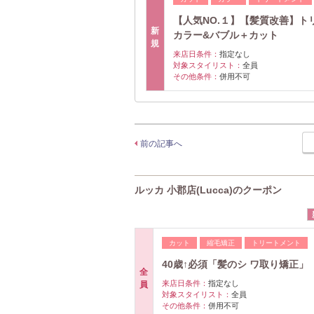
【人気NO.１】【髪質改善】ト
新
カラー&バブル＋カット
規
来店日条件：
指定なし
対象スタイリスト：
全員
その他条件：
併用不可
前の記事へ
ルッカ 小郡店(Lucca)のクーポン
カット
縮毛矯正
トリートメント
40歳↑必須「髪のシ ワ取り矯正」 
全
来店日条件：
指定なし
員
対象スタイリスト：
全員
その他条件：
併用不可