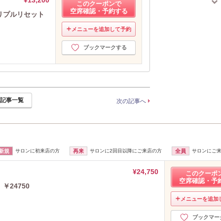
このクーポンで
2024年10月分
（5）
空席確認・予約する
リプルリセット
メニューを追加して予約
ブックマークする
記事一覧
次の記事へ
新規
サロンに初来店の方
再来
サロンに2回目以降にご来店の方
全員
サロンにご
¥24,750
このクーポ
空席確認・予
￥24750
メニューを追加
ブックマー