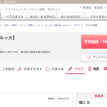
輝く。春の準備を」
美容院・美容室・
ン ・リラク＆ビューティーサロン検索・予約サイト
ヘアスタイル
ネイル・まつげサロン
ネイルカタログ
リラクサロ
>
九州・沖縄トップ
>
福岡トップ
>
ルッカ 小郡店(Lucca)
>
ブログ
>
ブログ詳細
 【ルッカ】
空席確認・予
１
駅から車で10分 縮毛矯正/髪質改善/白髪染め
ブックマー
こだわり
スタイリスト
スタイル
ブログ
地図
投稿者
投稿日：2026/2/19
樋口 允