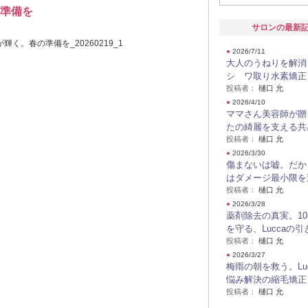
準備を
サロンの最新
●
2026/7/11
大人のうねりを解消
シ ワ取り水素矯正
投稿者：
樋口 允
●
2026/4/10
ママさん美容師が贈
たの綺麗を支える共
投稿者：
樋口 允
●
2026/3/30
傷まないは嘘。だから
はダメージ最小限を
投稿者：
樋口 允
●
2026/3/28
薬剤除去の真実。1
を守る、Luccaの引
投稿者：
樋口 允
●
2026/3/27
梅雨の朝を救う。Lu
悩み解決の縮毛矯正
投稿者：
樋口 允