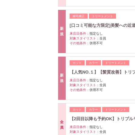
縮毛矯正
トリートメント
[口コミ可能な方限定]美髪への近道
新
来店日条件：
指定なし
規
対象スタイリスト：
全員
その他条件：
併用不可
カット
カラー
トリートメント
【人気NO.１】【髪質改善】トリ
新
来店日条件：
指定なし
規
対象スタイリスト：
全員
その他条件：
併用不可
カット
カラー
トリートメント
【2回目以降も予約OK】トリプ
全
来店日条件：
指定なし
員
対象スタイリスト：
全員