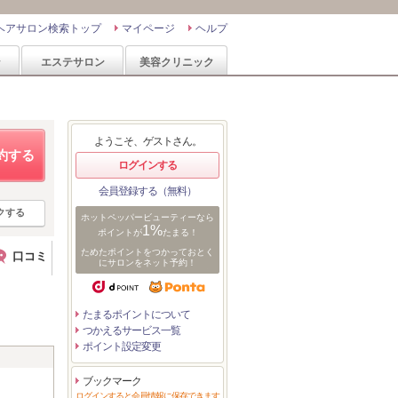
ヘアサロン検索トップ
マイページ
ヘルプ
ン
エステサロン
美容クリニック
ようこそ、ゲストさん。
約する
ログインする
会員登録する（無料）
クする
ホットペッパービューティーなら
1%
ポイントが
たまる！
ためたポイントをつかっておとく
口コミ
にサロンをネット予約！
たまるポイントについて
つかえるサービス一覧
ポイント設定変更
ブックマーク
ログインすると会員情報に保存できます