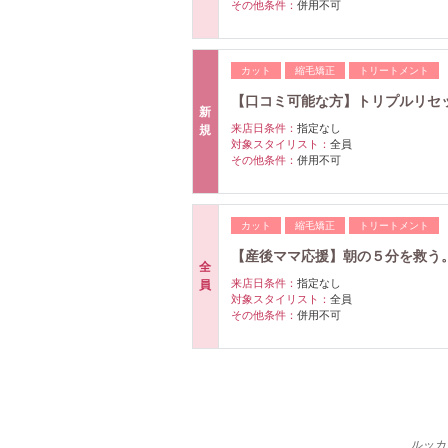
その他条件：
併用不可
カット
縮毛矯正
トリートメント
【口コミ可能な方】トリプルリセ
新
来店日条件：
指定なし
規
対象スタイリスト：
全員
その他条件：
併用不可
カット
縮毛矯正
トリートメント
【産後ママ応援】朝の５分を救う
全
来店日条件：
指定なし
員
対象スタイリスト：
全員
その他条件：
併用不可
ルッカ