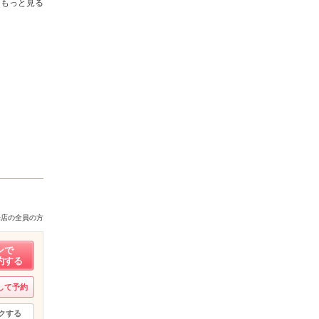
もっと見る
来店の全員の方
ンで
約する
して予約
クする