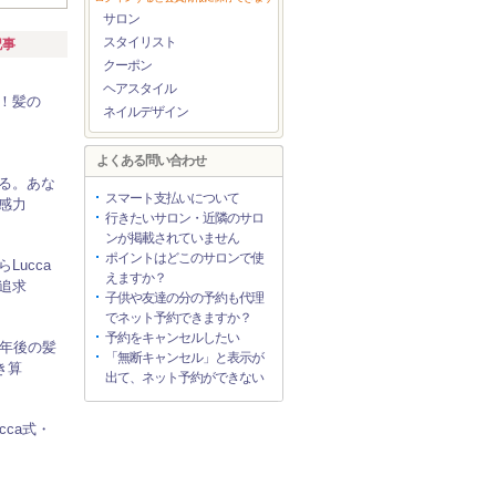
サロン
スタイリスト
記事
クーポン
ヘアスタイル
！髪の
ネイルデザイン
よくある問い合わせ
る。あな
スマート支払いについて
感力
行きたいサロン・近隣のサロ
ンが掲載されていません
ポイントはどこのサロンで使
Lucca
えますか？
追求
子供や友達の分の予約も代理
でネット予約できますか？
予約をキャンセルしたい
0年後の髪
「無断キャンセル」と表示が
き算
出て、ネット予約ができない
cca式・