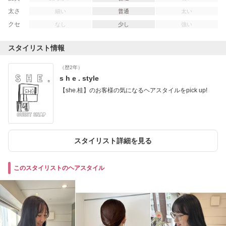
太さ
細い
普通
太い
クセ
なし
少し
強い
スタイリスト情報
（歴2年）
s h e . style
【she.桂】のお客様の気になるヘアスタイルをpick up!
スタイリスト詳細を見る
このスタイリストのヘアスタイル