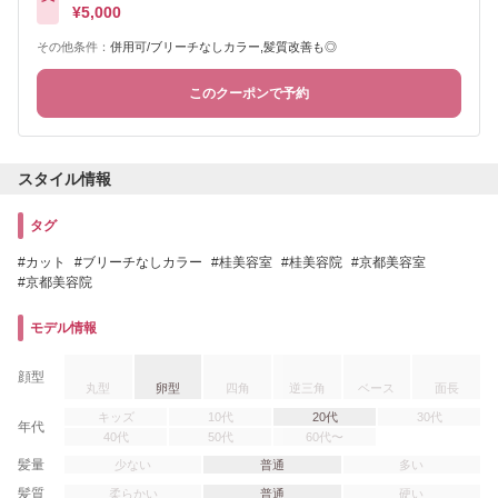
¥5,000
その他条件：
併用可/ブリーチなしカラー,髪質改善も◎
このクーポンで予約
スタイル情報
タグ
カット
ブリーチなしカラー
桂美容室
桂美容院
京都美容室
京都美容院
モデル情報
顔型
丸型
卵型
四角
逆三角
ベース
面長
キッズ
10代
20代
30代
年代
40代
50代
60代〜
髪量
少ない
普通
多い
髪質
柔らかい
普通
硬い