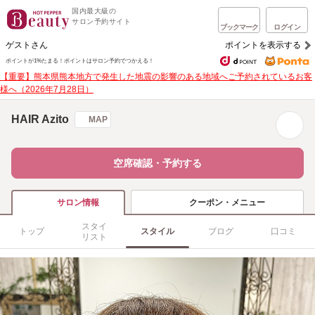
国内最大級の
サロン予約サイト
ブックマーク
ログイン
ゲストさん
ポイントを表示する
ポイントが1%たまる！
ポイントはサロン予約でつかえる！
【重要】熊本県熊本地方で発生した地震の影響のある地域へご予約されているお客
様へ（2026年7月28日）
HAIR Azito
MAP
空席確認・予約する
クーポン・メニュー
サロン情報
スタイ
トップ
スタイル
ブログ
口コミ
リスト