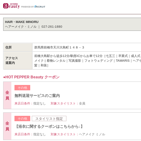
HAIR・MAKE MINORU
ヘアーメイク・ミノル ｜ 027-261-1880
住所
群馬県前橋市天川大島町１４８－３
前橋大島駅から徒歩12分/駒形ICからお車で12分［七五三｜卒業式｜成人
アクセス
メイク | 着物レンタル｜写真撮影｜フォトウェディング｜TAMARIS｜ヘ
道案内
髪｜和装］
●HOT PEPPER Beauty クーポン
その他
全
無料送迎サービスのご案内
員
来店日条件：
指定なし
対象スタイリスト：
全員
その他
スタイリスト指定
全
【浴衣に関するクーポンはこちらから↓】
員
来店日条件：
指定なし
対象スタイリスト：
ヘアメイク ミノル