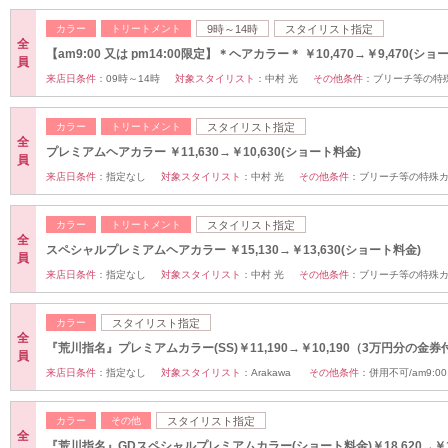
カラー
トリートメント
9時～14時
スタイリスト指定
全
【am9:00 又は pm14:00限定】＊ヘアカラー＊ ￥10,470→￥9,470(ショ
員
来店日条件：
09時～14時
対象スタイリスト：
中村 光
その他条件：
ブリーチ等の特
カラー
トリートメント
スタイリスト指定
全
プレミアムヘアカラー ￥11,630→￥10,630(ショート料金)
員
来店日条件：
指定なし
対象スタイリスト：
中村 光
その他条件：
ブリーチ等の特殊
カラー
トリートメント
スタイリスト指定
全
スペシャルプレミアムヘアカラー ￥15,130→￥13,630(ショート料金)
員
来店日条件：
指定なし
対象スタイリスト：
中村 光
その他条件：
ブリーチ等の特殊
カラー
スタイリスト指定
全
『荒川指名』プレミアムカラー(SS)￥11,190→￥10,190（3万円分の金券
員
来店日条件：
指定なし
対象スタイリスト：
Arakawa
その他条件：
併用不可/am9:00
カラー
その他
スタイリスト指定
全
『荒川指名』GDスペシャルプレミアムカラー(ショート料金)￥18,620→￥17