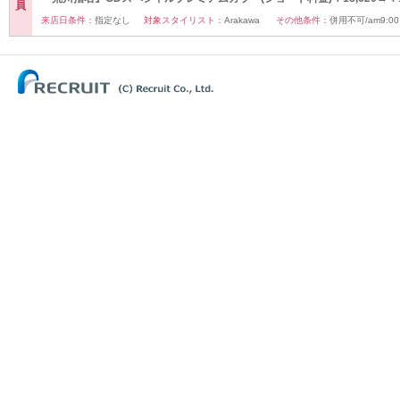
員
来店日条件：
指定なし
対象スタイリスト：
Arakawa
その他条件：
併用不可/am9:00