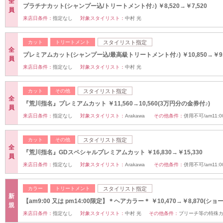
全
プラチナカット(シャンプー込/トリートメント付♪) ￥8,520→￥7,520
員
来店日条件：
指定なし
対象スタイリスト：
中村 光
カット
トリートメント
スタイリスト指定
全
プレミアムカット(シャンプー込/最高級トリートメント付♪) ￥10,850→￥9,
員
来店日条件：
指定なし
対象スタイリスト：
中村 光
カット
その他
スタイリスト指定
全
『荒川指名』プレミアムカット ￥11,560→10,560(3万円分の金券付♪)
員
来店日条件：
指定なし
対象スタイリスト：
Arakawa
その他条件：
併用不可/am11:0
カット
その他
スタイリスト指定
全
『荒川指名』GDスペシャルプレミアムカット ￥16,830→￥15,330
員
来店日条件：
指定なし
対象スタイリスト：
Arakawa
その他条件：
併用不可/am11:0
カラー
トリートメント
スタイリスト指定
新
【am9:00 又は pm14:00限定】＊ヘアカラー＊ ￥10,470→￥8,870(ショ
規
来店日条件：
指定なし
対象スタイリスト：
中村 光
その他条件：
ブリーチ等の特殊