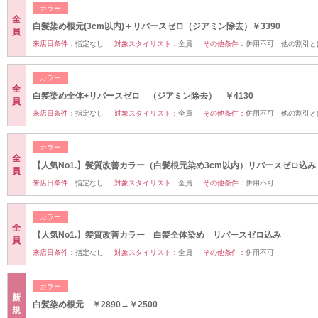
カラー
全
白髪染め根元(3cm以内)＋リバースゼロ（ジアミン除去）￥3390
員
来店日条件：
指定なし
対象スタイリスト：
全員
その他条件：
併用不可 他の割引と
カラー
全
白髪染め全体+リバースゼロ （ジアミン除去） ￥4130
員
来店日条件：
指定なし
対象スタイリスト：
全員
その他条件：
併用不可 他の割引と
カラー
全
【人気No1.】髪質改善カラー（白髪根元染め3cm以内）リバースゼロ込
員
来店日条件：
指定なし
対象スタイリスト：
全員
その他条件：
併用不可
カラー
全
【人気No1.】髪質改善カラー 白髪全体染め リバースゼロ込み
員
来店日条件：
指定なし
対象スタイリスト：
全員
その他条件：
併用不可
カラー
新
白髪染め根元 ￥2890→￥2500
規