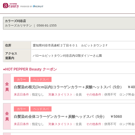
カラーズ刈谷店
カラーズカリヤテン ｜ 0566-91-1555
住所
愛知県刈谷市高倉町２丁目６０１ ルビットタウン２Ｆ
アクセス
バロールビットタウン刈谷店内/2階ダイソーさん隣
道案内
●HOT PEPPER Beauty クーポン
カラー
ヘッドスパ
全
白髪染め根元(3cm以内)コラーゲンカラー＋炭酸ヘットスパ（5分） ￥40
員
来店日条件：
指定なし
対象スタイリスト：
全員
その他条件：
併用不可 ロング料金
カラー
ヘッドスパ
全
白髪染め全体コラーゲンカラー＋炭酸ヘッドスパ（5分） ￥5060
員
来店日条件：
指定なし
対象スタイリスト：
全員
その他条件：
併用不可 ロング料金