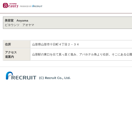
美容室 Aoyama
ビヨウシツ アオヤマ
住所
山形県山形市十日町４丁目２－３４
アクセス
山形駅の東口を出て真っ直ぐ進み、アパホテル角より右折。そこにある公
道案内