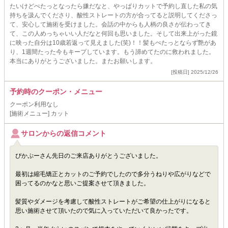
たいけどぺたっとなったら嫌だなと、やっぱりカットで予約し直した私の気
持ちを汲んでくださり、酸性ストレートの方が合ってると説明してくださっ
て、安心して施術を受けました。会話の中からも人柄の良さが伝わってき
て、この人めっちゃいい人だなと何回も思いました。そして出来上がった鏡
に映った自分は10歳若返って見えました(笑)！！髪もぺたっとならず艶があ
り、1週間たった今もキープしています。もう諦めてたのに救われました。
本当にありがとうございました。またお願いします。
[投稿日] 2025/12/26
予約時のクーポン・メニュー
クーポン利用なし
[施術メニュー] カット
サロンからの返信コメント
ぴかぷーさん先日のご来店ありがとうございました。
最初は縮毛矯正とカットのご予約でしたので多分うねりや広がりなどで
困ってるのかなと思いご提案させて頂きました。
髪質やダメージを考慮して酸性ストレートがご希望の仕上がりになると
思い施術させて頂いたので気に入っていただいて良かったです。