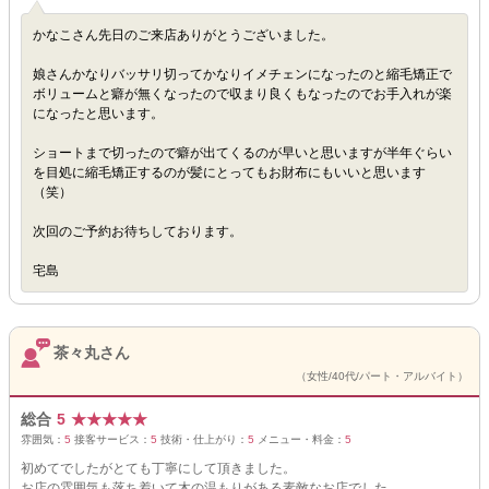
かなこさん先日のご来店ありがとうございました。
娘さんかなりバッサリ切ってかなりイメチェンになったのと縮毛矯正で
ボリュームと癖が無くなったので収まり良くもなったのでお手入れが楽
になったと思います。
ショートまで切ったので癖が出てくるのが早いと思いますが半年ぐらい
を目処に縮毛矯正するのが髪にとってもお財布にもいいと思います
（笑）
次回のご予約お待ちしております。
宅島
茶々丸さん
（女性/40代/パート・アルバイト）
総合
5
★
★
★
★
★
雰囲気：
5
接客サービス：
5
技術・仕上がり：
5
メニュー・料金：
5
初めてでしたがとても丁寧にして頂きました。
お店の雰囲気も落ち着いて木の温もりがある素敵なお店でした。