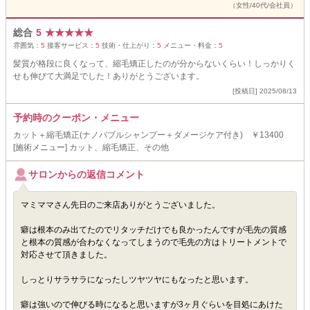
（女性/40代/会社員）
総合
5
★
★
★
★
★
雰囲気：
5
接客サービス：
5
技術・仕上がり：
5
メニュー・料金：
5
髪質が格段に良くなって、縮毛矯正したのが分からないくらい！しっかりく
せも伸びて大満足でした！ありがとうございます。
[投稿日] 2025/08/13
予約時のクーポン・メニュー
カット＋縮毛矯正(ナノバブルシャンプー＋ダメージケア付き) ￥13400
[施術メニュー] カット、縮毛矯正、その他
サロンからの返信コメント
マミママさん先日のご来店ありがとうございました。
癖は根本のみ出てたのでリタッチだけでも良かったんですが毛先の質感
と根本の質感が合わなくなってしまうので毛先の方はトリートメントで
対応させて頂きました。
しっとりサラサラになったしツヤツヤにもなったと思います。
癖は強いので伸びる時になると思いますが3ヶ月ぐらいを目処にあけた