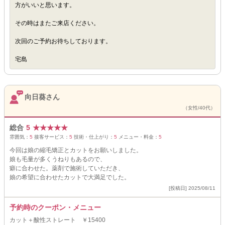
方がいいと思います。
その時はまたご来店ください。
次回のご予約お待ちしております。
宅島
向日葵さん
（女性/40代）
総合
5
★
★
★
★
★
雰囲気：
5
接客サービス：
5
技術・仕上がり：
5
メニュー・料金：
5
今回は娘の縮毛矯正とカットをお願いしました。
娘も毛量が多くうねりもあるので、
癖に合わせた。薬剤で施術していただき、
娘の希望に合わせたカットで大満足でした。
[投稿日] 2025/08/11
予約時のクーポン・メニュー
カット＋酸性ストレート ￥15400