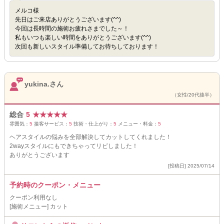
メルコ様
先日はご来店ありがとうございます(^^)
今回は長時間の施術お疲れさまでした～！
私もいつも楽しい時間をありがとうございます(^^)
次回も新しいスタイル準備してお待ちしております！
yukina.さん
（女性/20代後半）
総合
5
★
★
★
★
★
雰囲気：
5
接客サービス：
5
技術・仕上がり：
5
メニュー・料金：
5
ヘアスタイルの悩みを全部解決してカットしてくれました！
2wayスタイルにもできちゃってリピしました！
ありがとうございます
[投稿日] 2025/07/14
予約時のクーポン・メニュー
クーポン利用なし
[施術メニュー] カット