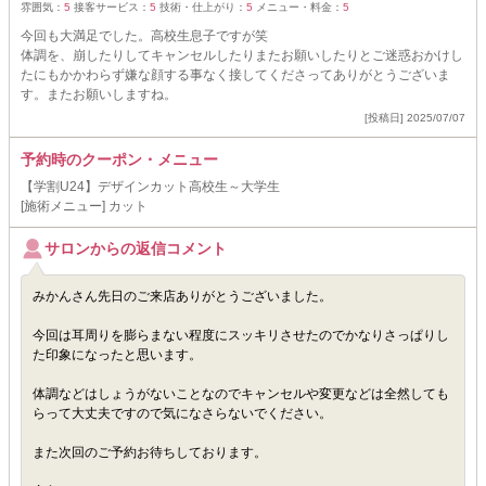
雰囲気：
5
接客サービス：
5
技術・仕上がり：
5
メニュー・料金：
5
今回も大満足でした。高校生息子ですが笑
体調を、崩したりしてキャンセルしたりまたお願いしたりとご迷惑おかけし
たにもかかわらず嫌な顔する事なく接してくださってありがとうございま
す。またお願いしますね。
[投稿日] 2025/07/07
予約時のクーポン・メニュー
【学割U24】デザインカット高校生～大学生
[施術メニュー] カット
サロンからの返信コメント
みかんさん先日のご来店ありがとうございました。
今回は耳周りを膨らまない程度にスッキリさせたのでかなりさっぱりし
た印象になったと思います。
体調などはしょうがないことなのでキャンセルや変更などは全然しても
らって大丈夫ですので気になさらないでください。
また次回のご予約お待ちしております。