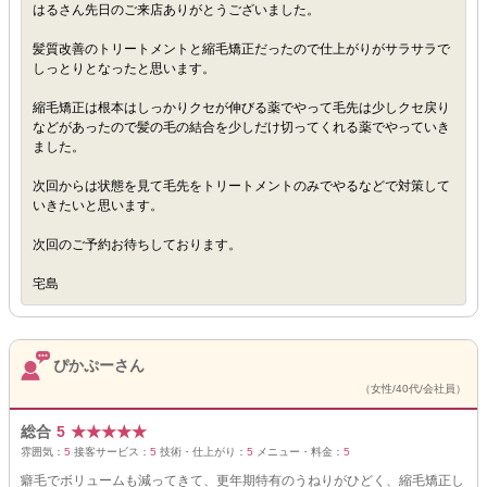
はるさん先日のご来店ありがとうございました。
髪質改善のトリートメントと縮毛矯正だったので仕上がりがサラサラで
しっとりとなったと思います。
縮毛矯正は根本はしっかりクセが伸びる薬でやって毛先は少しクセ戻り
などがあったので髪の毛の結合を少しだけ切ってくれる薬でやっていき
ました。
次回からは状態を見て毛先をトリートメントのみでやるなどで対策して
いきたいと思います。
次回のご予約お待ちしております。
宅島
ぴかぷーさん
（女性/40代/会社員）
総合
5
★
★
★
★
★
雰囲気：
5
接客サービス：
5
技術・仕上がり：
5
メニュー・料金：
5
癖毛でボリュームも減ってきて、更年期特有のうねりがひどく、縮毛矯正し