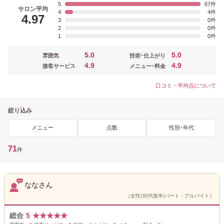
5
67
サロン平均
4
4
4.97
3
0
2
0
1
0
5.0
5.0
雰囲気
技術･仕上がり
4.9
4.9
接客サービス
メニュー･料金
口コミ・平均点について
絞り込み
メニュー
点数
性別･年代
71
件
ななさん
（女性/30代後半/パート・アルバイト）
総合
5
★
★
★
★
★