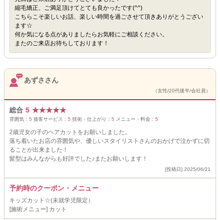
縮毛矯正、ご満足頂けてとても良かったです(^^)
こちらこそ楽しいお話、楽しい時間を過ごさせて頂きありがとうござい
ます☆
何か気になる点がありましたらお気軽にご相談ください。
またのご来店お待ちしております！
あずささん
（女性/20代後半/会社員）
総合
5
★
★
★
★
★
雰囲気：
5
接客サービス：
5
技術・仕上がり：
5
メニュー・料金：
5
2歳児女の子のヘアカットをお願いしました。
落ち着いたお店の雰囲気や、優しいスタイリストさんのおかげで泣かずに切
ることが出来ました！
髪型はみんなからも好評でした♪またお願いします！
[投稿日] 2025/06/21
予約時のクーポン・メニュー
キッズカット☆(未就学児限定）
[施術メニュー] カット