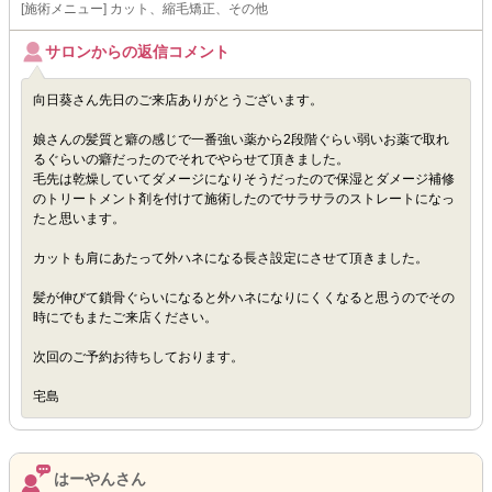
[施術メニュー] カット、縮毛矯正、その他
サロンからの返信コメント
向日葵さん先日のご来店ありがとうございます。
娘さんの髪質と癖の感じで一番強い薬から2段階ぐらい弱いお薬で取れ
るぐらいの癖だったのでそれでやらせて頂きました。
毛先は乾燥していてダメージになりそうだったので保湿とダメージ補修
のトリートメント剤を付けて施術したのでサラサラのストレートになっ
たと思います。
カットも肩にあたって外ハネになる長さ設定にさせて頂きました。
髪が伸びて鎖骨ぐらいになると外ハネになりにくくなると思うのでその
時にでもまたご来店ください。
次回のご予約お待ちしております。
宅島
はーやんさん