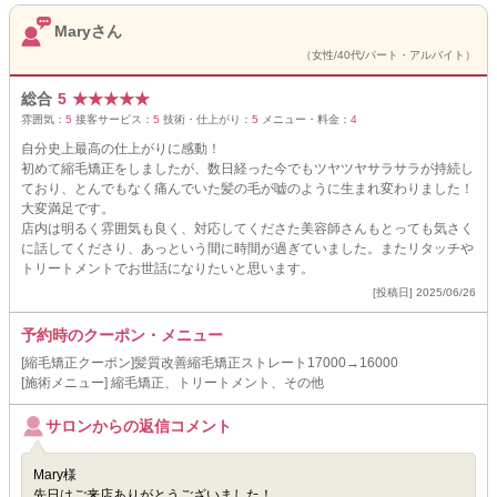
Maryさん
（女性/40代/パート・アルバイト）
総合
5
★
★
★
★
★
雰囲気：
5
接客サービス：
5
技術・仕上がり：
5
メニュー・料金：
4
自分史上最高の仕上がりに感動！
初めて縮毛矯正をしましたが、数日経った今でもツヤツヤサラサラが持続し
ており、とんでもなく痛んでいた髪の毛が嘘のように生まれ変わりました！
大変満足です。
店内は明るく雰囲気も良く、対応してくださた美容師さんもとっても気さく
に話してくださり、あっという間に時間が過ぎていました。またリタッチや
トリートメントでお世話になりたいと思います。
[投稿日] 2025/06/26
予約時のクーポン・メニュー
[縮毛矯正クーポン]髪質改善縮毛矯正ストレート17000→16000
[施術メニュー] 縮毛矯正、トリートメント、その他
サロンからの返信コメント
Mary様
先日はご来店ありがとうございました！