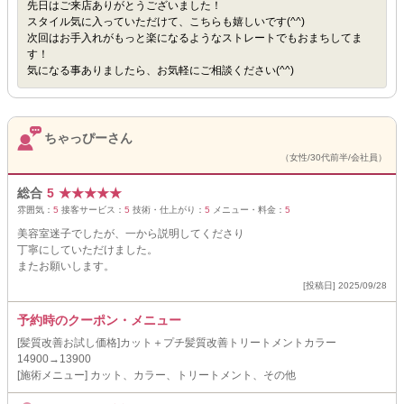
先日はご来店ありがとうございました！
スタイル気に入っていただけて、こちらも嬉しいです(^^)
次回はお手入れがもっと楽になるようなストレートでもおまちしてま
す！
気になる事ありましたら、お気軽にご相談ください(^^)
ちゃっぴーさん
（女性/30代前半/会社員）
総合
5
★
★
★
★
★
雰囲気：
5
接客サービス：
5
技術・仕上がり：
5
メニュー・料金：
5
美容室迷子でしたが、一から説明してくださり
丁寧にしていただけました。
またお願いします。
[投稿日] 2025/09/28
予約時のクーポン・メニュー
[髪質改善お試し価格]カット＋プチ髪質改善トリートメントカラー
14900→13900
[施術メニュー] カット、カラー、トリートメント、その他