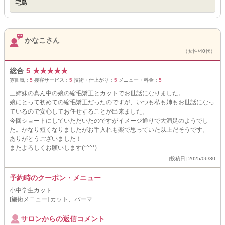
宅島
かなこさん
（女性/40代）
総合
5
★
★
★
★
★
雰囲気：
5
接客サービス：
5
技術・仕上がり：
5
メニュー・料金：
5
三姉妹の真ん中の娘の縮毛矯正とカットでお世話になりました。
娘にとって初めての縮毛矯正だったのですが、いつも私も姉もお世話になっ
ているので安心してお任せすることが出来ました。
今回ショートにしていただいたのですがイメージ通りで大満足のようでし
た。かなり短くなりましたがお手入れも楽で思っていた以上だそうです。
ありがとうございました！
またよろしくお願いします(*^^*)
[投稿日] 2025/06/30
予約時のクーポン・メニュー
小中学生カット
[施術メニュー] カット、パーマ
サロンからの返信コメント