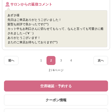
サロンからの返信コメント
あずさ様
先日はご来店ありがとうございました！
髪型も好評で良かったです(^^)
カット中もお利口さんに切らせてもらって、なんと言っても可愛さに癒
されました～(´∀｀)
ありがとうございます！
またのご来店お待ちしております(^^)
前へ
1
2
3
4
次へ
2 / 4ページ
空席確認・予約する
クーポン情報