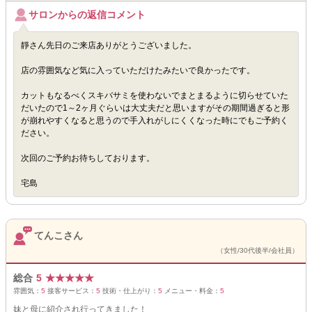
サロンからの返信コメント
靜さん先日のご来店ありがとうございました。
店の雰囲気など気に入っていただけたみたいで良かったです。
カットもなるべくスキバサミを使わないでまとまるように切らせていた
だいたので1～2ヶ月ぐらいは大丈夫だと思いますがその期間過ぎると形
が崩れやすくなると思うので手入れがしにくくなった時にでもご予約く
ださい。
次回のご予約お待ちしております。
宅島
てんこさん
（女性/30代後半/会社員）
総合
5
★
★
★
★
★
雰囲気：
5
接客サービス：
5
技術・仕上がり：
5
メニュー・料金：
5
妹と母に紹介され行ってきました！