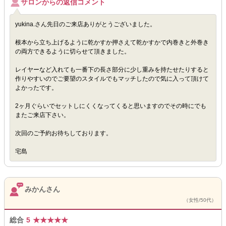
サロンからの返信コメント
yukina.さん先日のご来店ありがとうございました。
根本から立ち上げるように乾かすか押さえて乾かすかで内巻きと外巻き
の両方できるように切らせて頂きました。
レイヤーなど入れても一番下の長さ部分に少し重みを持たせたりすると
作りやすいのでご要望のスタイルでもマッチしたので気に入って頂けて
よかったです。
2ヶ月ぐらいでセットしにくくなってくると思いますのでその時にでも
またご来店下さい。
次回のご予約お待ちしております。
宅島
みかんさん
（女性/50代）
総合
5
★
★
★
★
★