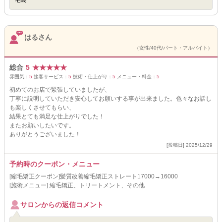
宅島
はるさん
（女性/40代/パート・アルバイト）
総合
5
★
★
★
★
★
雰囲気：
5
接客サービス：
5
技術・仕上がり：
5
メニュー・料金：
5
初めてのお店で緊張していましたが、
丁寧に説明していただき安心してお願いする事が出来ました。色々なお話し
も楽しくさせてもらい、
結果とても満足な仕上がりでした！
またお願いしたいです。
ありがとうございました！
[投稿日] 2025/12/29
予約時のクーポン・メニュー
[縮毛矯正クーポン]髪質改善縮毛矯正ストレート17000→16000
[施術メニュー] 縮毛矯正、トリートメント、その他
サロンからの返信コメント