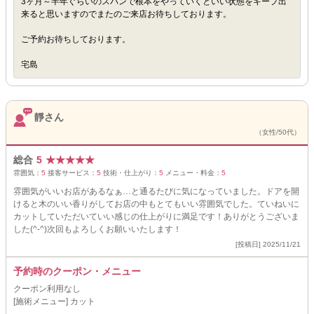
3ヶ月～半年ぐらいのスパンで根本をやっていくといい状態をキープ出
来ると思いますのでまたのご来店お待ちしております。
ご予約お待ちしております。
宅島
靜さん
（女性/50代）
総合
5
★
★
★
★
★
雰囲気：
5
接客サービス：
5
技術・仕上がり：
5
メニュー・料金：
5
雰囲気がいいお店があるなぁ…と通るたびに気になっていました。ドアを開
けると木のいい香りがしてお店の中もとてもいい雰囲気でした。ていねいに
カットしていただいていい感じの仕上がりに満足です！ありがとうございま
した(^-^)次回もよろしくお願いいたします！
[投稿日] 2025/11/21
予約時のクーポン・メニュー
クーポン利用なし
[施術メニュー] カット