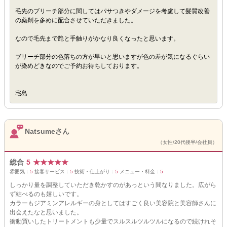
毛先のブリーチ部分に関してはパサつきやダメージを考慮して髪質改善
の薬剤を多めに配合させていただきました。
なので毛先まで艶と手触りがかなり良くなったと思います。
ブリーチ部分の色落ちの方が早いと思いますが色の差が気になるぐらい
が染めどきなのでご予約お待ちしております。
宅島
Natsumeさん
（女性/20代後半/会社員）
総合
5
★
★
★
★
★
雰囲気：
5
接客サービス：
5
技術・仕上がり：
5
メニュー・料金：
5
しっかり量を調整していただき乾かすのがあっという間なりました。広がら
ず結べるのも嬉しいです。
カラーもジアミンアレルギーの身としてはすごく良い美容院と美容師さんに
出会えたなと思いました。
衝動買いしたトリートメントも少量でスルスルツルツルになるので続けれそ