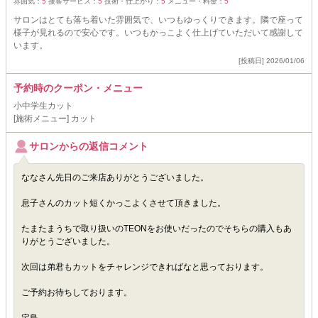
雰囲気：
5
接客サービス：
5
技術・仕上がり：
5
メニュー・料金：
5
サロンはとても落ち着いた雰囲気で、いつもゆっくりできます。隣で座って
様子が見れるので安心です。いつもかっこよく仕上げていただいて感謝して
います。
[投稿日] 2026/01/06
予約時のクーポン・メニュー
小中学生カット
[施術メニュー] カット
サロンからの返信コメント
ななさん先日のご来店ありがとうございました。
息子さんのカット短くかっこよくさせて頂きました。
たまたまうちで取り扱いのTEONをお使いだったのでそちらの購入もあ
りがとうございました。
次回は弟君もカットをチャレンジできればなと思っております。
ご予約お待ちしております。