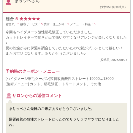
まりッペさん
（女性/50代/会社員）
総合
5
★
★
★
★
★
雰囲気：
5
接客サービス：
5
技術・仕上がり：
5
メニュー・料金：
5
今回もハイダメージ酸性縮毛矯正していただきました。
カットもレイヤーで動きが出て扱いやすくなりアレンジが楽しくなりました
♪
夏の乾燥がみに保湿を調合していただいたので髪がプルンとして嬉しい！
またお世話になります。ありがとうございました♪
[投稿日] 2025/08/27
予約時のクーポン・メニュー
[ハイダメージ縮毛クーポン]髪質改善酸性ストレート19000→18000
[施術メニュー] カット、縮毛矯正、トリートメント、その他
サロンからの返信コメント
まりッペさん先日のご来店ありがとうございました。
髪質改善の酸性ストレートだったのでサラサラツヤツヤになりました
ね。