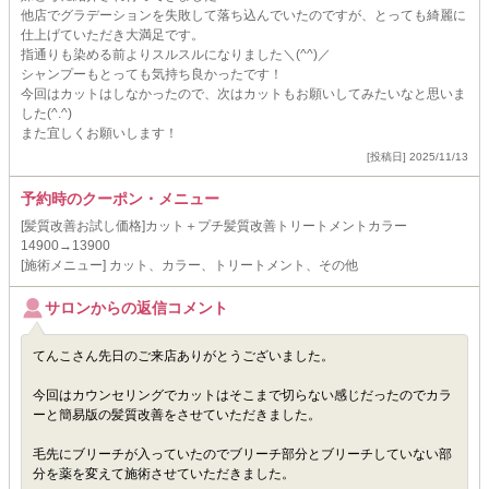
他店でグラデーションを失敗して落ち込んでいたのですが、とっても綺麗に
仕上げていただき大満足です。
指通りも染める前よりスルスルになりました＼(^^)／
シャンプーもとっても気持ち良かったです！
今回はカットはしなかったので、次はカットもお願いしてみたいなと思いま
した(^.^)
また宜しくお願いします！
[投稿日] 2025/11/13
予約時のクーポン・メニュー
[髪質改善お試し価格]カット＋プチ髪質改善トリートメントカラー
14900→13900
[施術メニュー] カット、カラー、トリートメント、その他
サロンからの返信コメント
てんこさん先日のご来店ありがとうございました。
今回はカウンセリングでカットはそこまで切らない感じだったのでカラ
ーと簡易版の髪質改善をさせていただきました。
毛先にブリーチが入っていたのでブリーチ部分とブリーチしていない部
分を薬を変えて施術させていただきました。