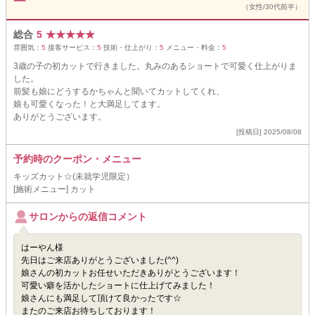
（女性/30代前半）
総合
5
★
★
★
★
★
雰囲気：
5
接客サービス：
5
技術・仕上がり：
5
メニュー・料金：
5
3歳の子の初カットで行きました。丸みのあるショートで可愛く仕上がりま
した。
前髪も娘にどうするかちゃんと聞いてカットしてくれ、
娘も可愛くなった！と大満足してます。
ありがとうございます。
[投稿日] 2025/08/08
予約時のクーポン・メニュー
キッズカット☆(未就学児限定）
[施術メニュー] カット
サロンからの返信コメント
はーやん様
先日はご来店ありがとうございました(^^)
娘さんの初カットお任せいただきありがとうございます！
可愛い癖を活かしたショートに仕上げてみました！
娘さんにも満足して頂けて良かったです☆
またのご来店お待ちしております！