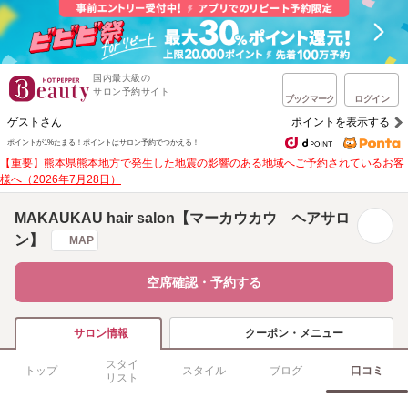
国内最大級の
サロン予約サイト
ブックマーク
ログイン
ゲストさん
ポイントを表示する
ポイントが1%たまる！
ポイントはサロン予約でつかえる！
【重要】熊本県熊本地方で発生した地震の影響のある地域へご予約されているお客
様へ（2026年7月28日）
MAKAUKAU hair salon【マーカウカウ ヘアサロ
ン】
MAP
空席確認・予約する
クーポン・メニュー
サロン情報
スタイ
トップ
スタイル
ブログ
口コミ
リスト