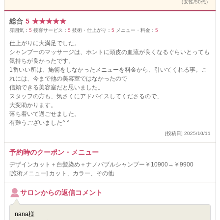
（女性/50代）
総合
5
★
★
★
★
★
雰囲気：
5
接客サービス：
5
技術・仕上がり：
5
メニュー・料金：
5
仕上がりに大満足でした。
シャンプーのマッサージは、ホントに頭皮の血流が良くなるぐらいとっても
気持ちが良かったです。
1番いい所は、施術をしなかったメニューを料金から、引いてくれる事。こ
れには、今まで他の美容室ではなかったので
信頼できる美容室だと思いました。
スタッフの方も、気さくにアドバイスしてくださるので、
大変助かります。
落ち着いて過ごせました。
有難うございました^ ^
[投稿日] 2025/10/11
予約時のクーポン・メニュー
デザインカット＋白髪染め＋ナノバブルシャンプー￥10900→￥9900
[施術メニュー] カット、カラー、その他
サロンからの返信コメント
nana様