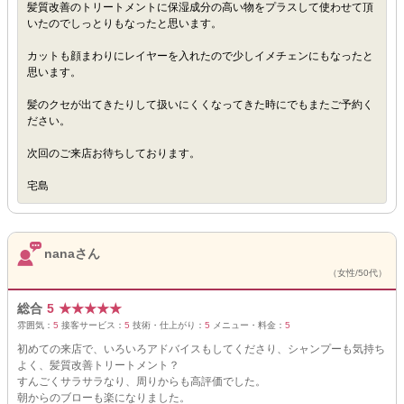
髪質改善のトリートメントに保湿成分の高い物をプラスして使わせて頂
いたのでしっとりもなったと思います。
カットも顔まわりにレイヤーを入れたので少しイメチェンにもなったと
思います。
髪のクセが出てきたりして扱いにくくなってきた時にでもまたご予約く
ださい。
次回のご来店お待ちしております。
宅島
nanaさん
（女性/50代）
総合
5
★
★
★
★
★
雰囲気：
5
接客サービス：
5
技術・仕上がり：
5
メニュー・料金：
5
初めての来店で、いろいろアドバイスもしてくださり、シャンプーも気持ち
よく、髪質改善トリートメント？
すんごくサラサラなり、周りからも高評価でした。
朝からのブローも楽になりました。