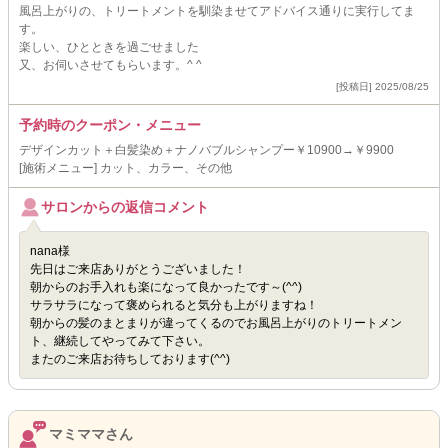
風呂上がりの、トリートメントを馴染ませてアドバイス通りに実行してま
す。
楽しい、ひとときを過ごせました
又、お伺いさせてもらいます。^ ^
[投稿日] 2025/08/25
予約時のクーポン・メニュー
デザインカット＋白髪染め＋ナノバブルシャンプー￥10900→￥9900
[施術メニュー] カット、カラー、その他
サロンからの返信コメント
nana様
先日はご来店ありがとうございました！
朝からのお手入れも楽になって良かったです～(^^)
サラサラになって褒められると気分も上がりますね！
朝からの髪のまとまりが違ってくるのでお風呂上がりのトリートメン
ト、継続してやってみて下さい。
またのご来店お待ちしております(^^)
マミママさん