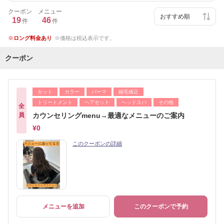
クーポン
メニュー
19
46
件
件
ロング料金あり
価格は税込表示です。
クーポン
カット
カラー
パーマ
縮毛矯正
トリートメント
ヘアセット
ヘッドスパ
その他
全
員
カウンセリングmenu→最適なメニューのご案内
¥0
このクーポンの詳細
メニューを追加
このクーポンで予約