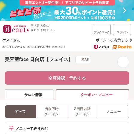
国内最大級の
サロン予約サイト
ブックマーク
ログイン
ゲストさん
ポイントを表示する
ポイントが1%たまる！
ポイントはサロン予約でつかえる！
美容室face 日向店【フェイス】
MAP
空席確認・予約する
サロン情報
クーポン・メニュー
初来店時
2回目以降
すべて
メニュー
クーポン
クーポン
メニューで絞り込む