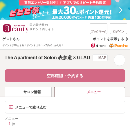
国内最大級の
サロン予約サイト
ブックマーク
ログイン
ゲストさん
ポイントを表示する
ポイントが1%たまる！
ポイントはサロン予約でつかえる！
The Apartment of Solon 表参道 × GLAD
MAP
空席確認・予約する
サロン情報
メニュー
メニューで絞り込む
メニュー
1
件