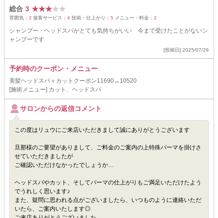
総合
3
★
★
★
★
★
雰囲気：
3
接客サービス：
4
技術・仕上がり：
5
メニュー・料金：
2
シャンプー・ヘッドスパがとても気持ちがいい 今まで受けたことがないシ
ャンプーです
[投稿日] 2025/07/29
予約時のクーポン・メニュー
美髪ヘッドスパ＋カットクーポン11690→10520
[施術メニュー] カット、ヘッドスパ
サロンからの返信コメント
この度はリュウにご来店いただきまして誠にありがとうございます
旦那様のご要望がありまして、ご料金のご案内の上特殊パーマを掛けさ
せていただきましたが
ご確認いただけなかったでしょうか…
ヘッドスパやカット、そしてパーマの仕上がりもご満足いただけたよう
でうれしく思います♪
また、疑問に思われる点がございましたら、いつものように連絡いただ
いたら、ご案内いたします◎
ご来店ありがとうございました