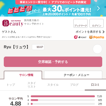
国内最大級の
サロン予約サイト
ブックマーク
ログイン
ゲストさん
ポイントを表示する
ポイントが1%たまる！
ポイントはサロン予約でつかえる！
Ryu【リュウ】
MAP
空席確認・予約する
クーポン・メニュー
サロン情報
スタイ
トップ
スタイル
ブログ
口コミ
リスト
5
71
サロン平均
4
8
4.88
3
2