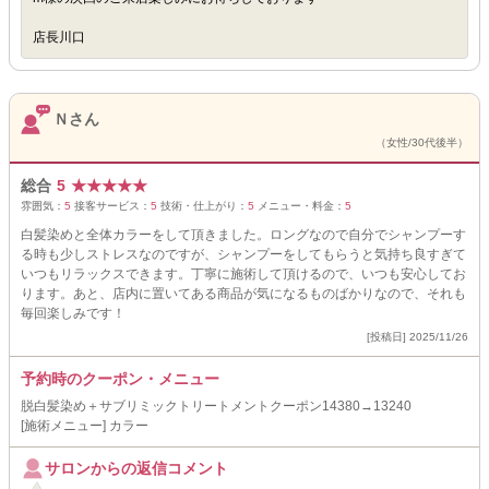
店長川口
Ｎさん
（女性/30代後半）
総合
5
★
★
★
★
★
雰囲気：
5
接客サービス：
5
技術・仕上がり：
5
メニュー・料金：
5
白髪染めと全体カラーをして頂きました。ロングなので自分でシャンプーす
る時も少しストレスなのですが、シャンプーをしてもらうと気持ち良すぎて
いつもリラックスできます。丁寧に施術して頂けるので、いつも安心してお
ります。あと、店内に置いてある商品が気になるものばかりなので、それも
毎回楽しみです！
[投稿日] 2025/11/26
予約時のクーポン・メニュー
脱白髪染め＋サブリミックトリートメントクーポン14380→13240
[施術メニュー] カラー
サロンからの返信コメント