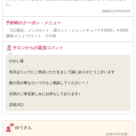
た。
[投稿日] 2025/12/09
予約時のクーポン・メニュー
「川口限定」メンズカット・眉カット・ジェットキューブ￥6350→￥5000
[施術メニュー] カット、その他
サロンからの返信コメント
ひがし様
先日はリュウにご来店いただきまして誠にありがとうございます
髪の毛の事などいつでもご相談してください！！
次回のご来店楽しみにお待ちしております♪
店長川口
ゆうさん
（女性/40代/主婦）