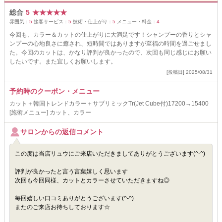
総合
5
★
★
★
★
★
雰囲気：
5
接客サービス：
5
技術・仕上がり：
5
メニュー・料金：
4
今回も、カラー＆カットの仕上がりに大満足です！シャンプーの香りとシャ
ンプーの心地良さに癒され、短時間ではありますが至福の時間を過ごせまし
た。今回のカットは、かなり評判が良かったので、次回も同じ感じにお願い
したいです。また宜しくお願いします。
[投稿日] 2025/08/31
予約時のクーポン・メニュー
カット＋韓国トレンドカラー＋サブリミックTr(Jet Cube付)17200→15400
[施術メニュー] カット、カラー
サロンからの返信コメント
この度は当店リュウにご来店いただきましてありがとうございます(^-^)
評判が良かったと言う言葉嬉しく思います
次回も今回同様、カットとカラーさせていただきますね◎
毎回嬉しい口コミありがとうございます(^-^)
またのご来店お待ちしております☆