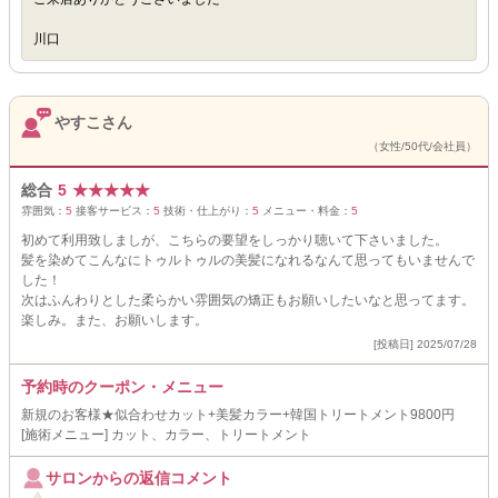
川口
やすこさん
（女性/50代/会社員）
総合
5
★
★
★
★
★
雰囲気：
5
接客サービス：
5
技術・仕上がり：
5
メニュー・料金：
5
初めて利用致しましが、こちらの要望をしっかり聴いて下さいました。
髪を染めてこんなにトゥルトゥルの美髪になれるなんて思ってもいませんで
した！
次はふんわりとした柔らかい雰囲気の矯正もお願いしたいなと思ってます。
楽しみ。また、お願いします。
[投稿日] 2025/07/28
予約時のクーポン・メニュー
新規のお客様★似合わせカット+美髪カラー+韓国トリートメント9800円
[施術メニュー] カット、カラー、トリートメント
サロンからの返信コメント