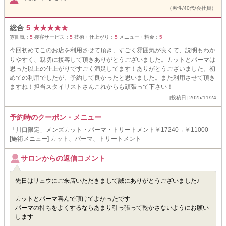
（男性/40代/会社員）
総合
5
★
★
★
★
★
雰囲気：
5
接客サービス：
5
技術・仕上がり：
5
メニュー・料金：
5
今回初めてこのお店を利用させて頂き、すごく雰囲気が良くて、説明もわか
りやすく、親切に接客して頂きありがとうございました。カットとパーマは
思った以上の仕上がりですごく満足してます！ありがとうございました。初
めての利用でしたが、予約して良かったと思いました。また利用させて頂き
ますね！担当スタイリストさんこれからも頑張って下さい！
[投稿日] 2025/11/24
予約時のクーポン・メニュー
「川口限定」メンズカット・パーマ・トリートメント￥17240→￥11000
[施術メニュー] カット、パーマ、トリートメント
サロンからの返信コメント
先日はリュウにご来店いただきまして誠にありがとうございました♪
カットとパーマ喜んで頂けてよかったです
パーマの持ちをよくするならあまり引っ張って乾かさないようにお願い
します