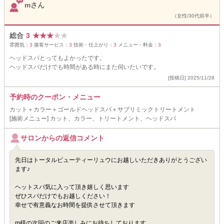
mさん
（女性/30代前半）
総合
3
★
★
★
★
★
雰囲気：
3
接客サービス：
3
技術・仕上がり：
3
メニュー・料金：
3
ヘッドスパとってもよかったです。
ヘッドスパだけでも時間がある時にまた伺いたいです。
[投稿日] 2025/11/28
予約時のクーポン・メニュー
カット＋カラー＋ゴールドヘッドスパ＋サブリミックトリートメント
[施術メニュー] カット、カラー、トリートメント、ヘッドスパ
サロンからの返信コメント
先日はトータルビューティーリュウにお越しいただきありがとうござい
ます♪
ヘットスパ気に入って頂き嬉しく思います
ぜひスパだけでもお越しください！
幸せで有意義なお時間を提供させて頂きます
m様の次回のご来店楽しみにお待ちしております