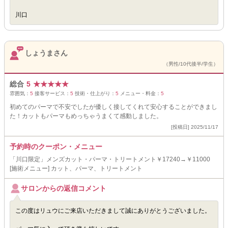
川口
しょうまさん
（男性/10代後半/学生）
総合
5
★
★
★
★
★
雰囲気：
5
接客サービス：
5
技術・仕上がり：
5
メニュー・料金：
5
初めてのパーマで不安でしたが優しく接してくれて安心することができまし
た！カットもパーマもめっちゃうまくて感動しました。
[投稿日] 2025/11/17
予約時のクーポン・メニュー
「川口限定」メンズカット・パーマ・トリートメント￥17240→￥11000
[施術メニュー] カット、パーマ、トリートメント
サロンからの返信コメント
この度はリュウにご来店いただきまして誠にありがとうございました。