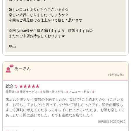
嬉しい口コミありがとうございます☆
楽しい旅行になりましたでしょうか？
今回もご満足頂ける仕上がりで嬉しく思います
次回もnico様がご満足頂けますよう、頑張りますね◎
またのご来店お待ちしております★
奥山
あーさん
（女性/40代）
総合
5
★
★
★
★
★
雰囲気：
5
接客サービス：
5
技術・仕上がり：
5
メニュー・料金：
5
来店30分前という突然の予約でしたが、笑顔で｢ご予約ありがとうございま
す、お待ちしてました｣と言っていただいて嬉しかったです。髪色の相談も
すごく真剣に考えてくださってキレイに仕上げていただき、お話も楽しくて
あっという間に感じました。とても素敵なお店でした☆
[投稿日] 2025/08/15