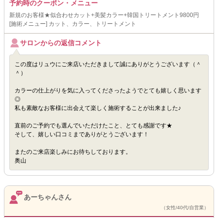
予約時のクーポン・メニュー
新規のお客様★似合わせカット+美髪カラー+韓国トリートメント9800円
[施術メニュー] カット、カラー、トリートメント
サロンからの返信コメント
この度はリュウにご来店いただきまして誠にありがとうございます（＾
＾）
カラーの仕上がりを気に入ってくださったようでとても嬉しく思います
◎
私も素敵なお客様に出会えて楽しく施術することが出来ました♪
直前のご予約でも選んでいただけたこと、とても感謝です★
そして、嬉しい口コミまでありがとうございます！
またのご来店楽しみにお待ちしております。
奥山
あーちゃんさん
（女性/40代/自営業）