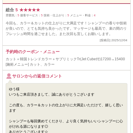
総合
5
★
★
★
★
★
雰囲気：
5
接客サービス：
5
技術・仕上がり：
5
メニュー・料金：
4
今回も、カラー＆カットの仕上がりに大満足です！シャンプーの香りや技術
が良いので、とても気持ち良かったです。マッサージも最高で、束の間のリ
フレッシュ時間を過ごせました。また次回も宜しくお願いします。
[投稿日] 2025/12/04
予約時のクーポン・メニュー
カット＋韓国トレンドカラー＋サブリミックTr(Jet Cube付)17200→15400
[施術メニュー] カット、カラー
サロンからの返信コメント
ゆう様
いつもご来店頂きまして、誠にありがとうございます
この度も、カラー＆カットの仕上がりに大満足いただけて、嬉しく思い
ます
シャンプーも毎回褒めてくださり、より良く気持ちいいシャンプーに心
がけれる源になります◎
ありがとうございます☆