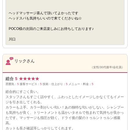
ヘッドマッサージ喜んで頂いてよかったです
ヘッドスパも気持ちいいので来てくださいね☆
POCO様の次回のご来店楽しみにお待ちしております♪
川口
リックさん
（女性/30代後半/会社員）
総合
5
★
★
★
★
★
雰囲気：
5
接客サービス：
5
技術・仕上がり：
5
メニュー・料金：
5
総合的にすごく良い。
スタッフさんもすごく話やすく、ふわっとしたイメージしかなくてもイメー
ジを引き出してくれる。
カラーも上手。カラー剤がいい匂い！あの独特な匂いがしない。シャンプー
も気持ちが良く、トリートメントも温かいタオルで包まれて気持ちが良かっ
たです。マッサージも指圧が効く。ドライ後の髪のトゥルントゥルン感最
高。
カットも長さ確認等しっかりしてくれます。