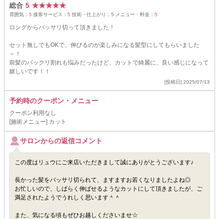
総合
5
★
★
★
★
★
雰囲気：
5
接客サービス：
5
技術・仕上がり：
5
メニュー・料金：
5
ロングからバッサリ切って頂きました！
セット無しでもOKで、伸びるのが楽しみになる髪型にしてもらいました
～！
前髪のパックリ割れも悩みだったけど、カットで綺麗に、良い感じになって
嬉しいです！！
[投稿日] 2025/07/13
予約時のクーポン・メニュー
クーポン利用なし
[施術メニュー] カット
サロンからの返信コメント
この度はリュウにご来店いただきまして誠にありがとうございます♪
長かった髪をバッサリ切られて、ますますお若くなりましたよね◎
お忙しいので、しばらく伸ばせるようなカットにして頂きましたが、ご
満足されたようでうれしく思います＾＾
また、気になる頃もぜひお越しくださいませ☆