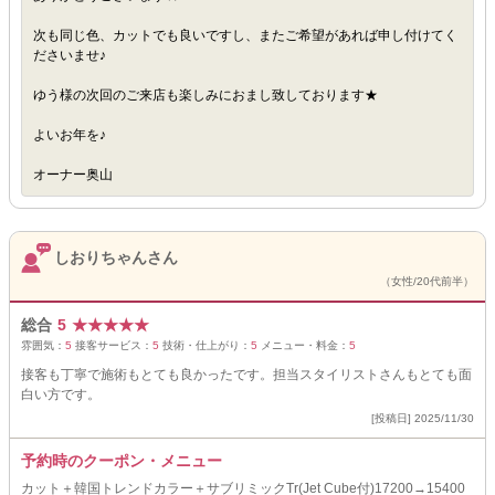
次も同じ色、カットでも良いですし、またご希望があれば申し付けてく
ださいませ♪
ゆう様の次回のご来店も楽しみにおまし致しております★
よいお年を♪
オーナー奥山
しおりちゃんさん
（女性/20代前半）
総合
5
★
★
★
★
★
雰囲気：
5
接客サービス：
5
技術・仕上がり：
5
メニュー・料金：
5
接客も丁寧で施術もとても良かったです。担当スタイリストさんもとても面
白い方です。
[投稿日] 2025/11/30
予約時のクーポン・メニュー
カット＋韓国トレンドカラー＋サブリミックTr(Jet Cube付)17200→15400