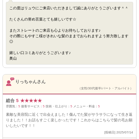
この度はリュウにご来店いただきまして誠にありがとうございます＾＾
たくさんの誉め言葉とても嬉しいです☆
またストレートのご来店も心よりお待ちしております♪
その際にもやすこ様がきれいな髪のままでおられますよう努力致します
◎
嬉しい口コミありがとうございます♪
奥山
りっちゃんさん
（女性/30代後半/パート・アルバイト）
総合
5
★
★
★
★
★
雰囲気：
5
接客サービス：
5
技術・仕上がり：
5
メニュー・料金：
5
素敵な美容院に近くで出会えました！傷んでた髪がサラサラになって生き返
りました！！お話もすごく楽しかったです！これからはこちらで髪の毛お願
いしたいです！！
[投稿日] 2025/07/14