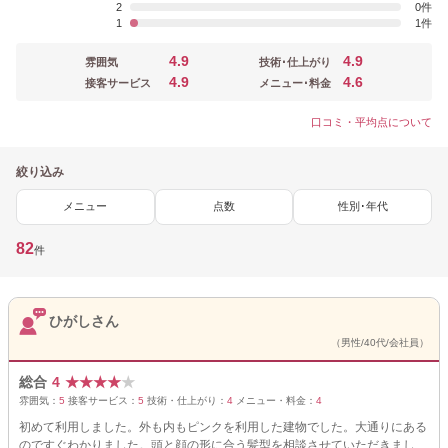
2
0
1
1
4.9
4.9
雰囲気
技術･仕上がり
4.9
4.6
接客サービス
メニュー･料金
口コミ・平均点について
絞り込み
メニュー
点数
性別･年代
82
件
ひがしさん
（男性/40代/会社員）
総合
4
★
★
★
★
★
雰囲気：
5
接客サービス：
5
技術・仕上がり：
4
メニュー・料金：
4
初めて利用しました。外も内もピンクを利用した建物でした。大通りにある
のですぐわかりました。頭と顔の形に合う髪型を相談させていただきまし