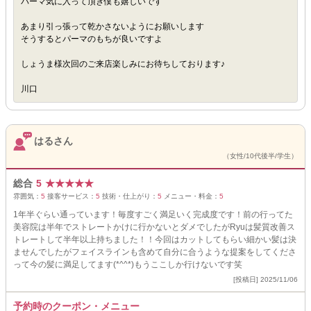
パーマ気に入って頂き僕も嬉しいです
あまり引っ張って乾かさないようにお願いします
そうするとパーマのもちが良いですよ
しょうま様次回のご来店楽しみにお待ちしております♪
川口
はるさん
（女性/10代後半/学生）
総合
5
★
★
★
★
★
雰囲気：
5
接客サービス：
5
技術・仕上がり：
5
メニュー・料金：
5
1年半ぐらい通っています！毎度すごく満足いく完成度です！前の行ってた
美容院は半年でストレートかけに行かないとダメでしたがRyuは髪質改善ス
トレートして半年以上持ちました！！今回はカットしてもらい細かい髪は決
ませんでしたがフェイスラインも含めて自分に合うような提案をしてくださ
って今の髪に満足してます(*^^*)もうここしか行けないです笑
[投稿日] 2025/11/06
予約時のクーポン・メニュー