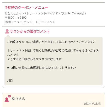
予約時のクーポン・メニュー
似合わせカット+トリートメント(マイクロバブルJet Cube付き)
￥8800→￥6300
[施術メニュー] カット、トリートメント
サロンからの返信コメント
この度はリュウにご来店いただきまして誠にありがとうございます♪
トリートメント続けて頂くと効果が伸びるので続けてもらうほうがオス
スメです
そうすると日頃からもサラサラになります
ema様の次回のご来店楽しみにお待ちしております♪♪
川口
ゆうさん
（女性/40代/主婦）