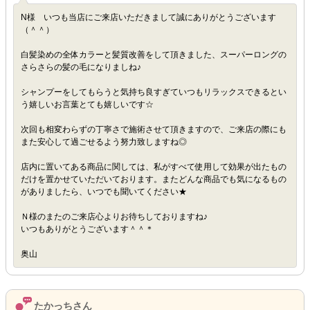
N様 いつも当店にご来店いただきまして誠にありがとうございます
（＾＾）
白髪染めの全体カラーと髪質改善をして頂きました、スーパーロングの
さらさらの髪の毛になりましね♪
シャンプーをしてもらうと気持ち良すぎていつもリラックスできるとい
う嬉しいお言葉とても嬉しいです☆
次回も相変わらずの丁寧さで施術させて頂きますので、ご来店の際にも
また安心して過ごせるよう努力致しますね◎
店内に置いてある商品に関しては、私がすべて使用して効果が出たもの
だけを置かせていただいております。またどんな商品でも気になるもの
がありましたら、いつでも聞いてください★
Ｎ様のまたのご来店心よりお待ちしておりますね♪
いつもありがとうございます＾＾＊
奥山
たかっちさん