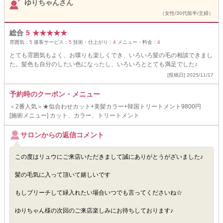
ゆりちゃんさん
（女性/30代前半/主婦）
総合
5
★
★
★
★
★
雰囲気：
5
接客サービス：
5
技術・仕上がり：
4
メニュー・料金：
4
とても雰囲気もよく、お喋りも楽しくでき、いろいろ髪の毛の相談できまし
た。髪色も自分のしたい色になったし、いろいろととても満足でした♪
[投稿日] 2025/11/17
予約時のクーポン・メニュー
＜2番人気＞★似合わせカット+美髪カラー+韓国トリートメント9800円
[施術メニュー] カット、カラー、トリートメント
サロンからの返信コメント
この度はリュウにご来店いただきまして誠にありがとうがざいました♪
髪の毛気に入って頂いて嬉しいです
もしブリーチして緑入れたい場合いつでも言ってくださいね☆
ゆりちゃん様の次回のご来店楽しみにお待ちしております♪