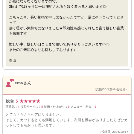
が気にならなくなりますので、
3回までは3ヶ月に一回施術されると凄く変わると思います◎
こちらこそ、長い施術で申し訳なかったですが、逆にそう言ってくださ
って、
凄く暖かい気持ちになりました★即効性も感じられたと言う嬉しい言葉
も感謝です
忙しい中、嬉しい口コミまで頂いてありがとうございます(^-^)
またのご来店心よりお待ちしております♪
奥山
emaさん
（女性/30代前半/会社員）
総合
5
★
★
★
★
★
雰囲気：
4
接客サービス：
5
技術・仕上がり：
5
メニュー・料金：
5
とてもさらさらヘアになりました。
そして、カットもとても満足しています。次回も機会がありましたらぜひカ
ットしてもらおうと思います。
[投稿日] 2025/10/17