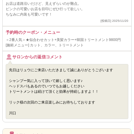
お店は道路沿いだけど、見えずらいのが難点。
ピンクの可愛いお店を目印にぜひ行って欲しい。
ちなみに内装も可愛いです！
[投稿日] 2025/11/20
予約時のクーポン・メニュー
＜2番人気＞★似合わせカット+美髪カラー+韓国トリートメント9800円
[施術メニュー] カット、カラー、トリートメント
サロンからの返信コメント
先日はリュウにご来店いただきまして誠にありがとうございます
シャンプー気に入って頂いて嬉しく思います♪
ヘッドスパもあるのでいつでもお越しください
トリートメントは続けて頂くと効果が持続しますよ！！
リック様の次回のご来店楽しみにお待ちしております
川口