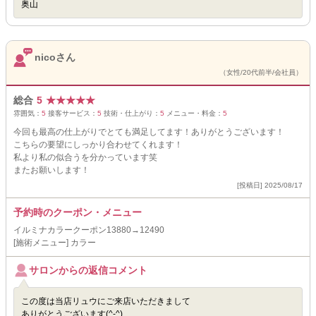
奥山
nicoさん
（女性/20代前半/会社員）
総合
5
★
★
★
★
★
雰囲気：
5
接客サービス：
5
技術・仕上がり：
5
メニュー・料金：
5
今回も最高の仕上がりでとても満足してます！ありがとうございます！
こちらの要望にしっかり合わせてくれます！
私より私の似合うを分かっています笑
またお願いします！
[投稿日] 2025/08/17
予約時のクーポン・メニュー
イルミナカラークーポン13880→12490
[施術メニュー] カラー
サロンからの返信コメント
この度は当店リュウにご来店いただきまして
ありがとうございます(^-^)