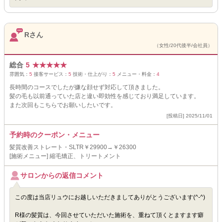
Rさん
（女性/20代後半/会社員）
総合
5
★
★
★
★
★
雰囲気：
5
接客サービス：
5
技術・仕上がり：
5
メニュー・料金：
4
長時間のコースでしたが嫌な顔せず対応して頂きました。
髪の毛も以前通っていた店と違い即効性を感じており満足しています。
また次回もこちらでお願いしたいです。
[投稿日] 2025/11/01
予約時のクーポン・メニュー
髪質改善ストレート・SLTR￥29900→￥26300
[施術メニュー] 縮毛矯正、トリートメント
サロンからの返信コメント
この度は当店リュウにお越しいただきましてありがとうございます(^-^)
R様の髪質は、今回させていただいた施術を、重ねて頂くとますます癖