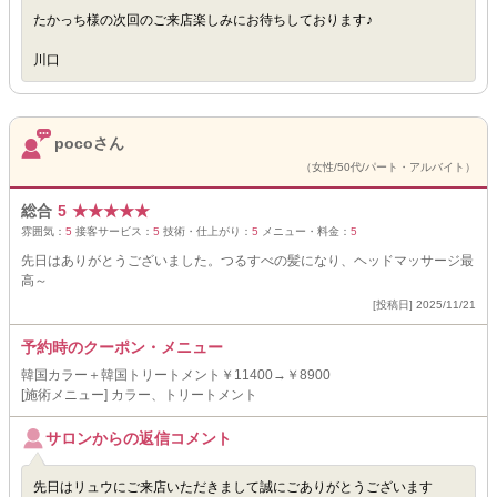
たかっち様の次回のご来店楽しみにお待ちしております♪
川口
pocoさん
（女性/50代/パート・アルバイト）
総合
5
★
★
★
★
★
雰囲気：
5
接客サービス：
5
技術・仕上がり：
5
メニュー・料金：
5
先日はありがとうございました。つるすべの髪になり、ヘッドマッサージ最
高～
[投稿日] 2025/11/21
予約時のクーポン・メニュー
韓国カラー＋韓国トリートメント￥11400→￥8900
[施術メニュー] カラー、トリートメント
サロンからの返信コメント
先日はリュウにご来店いただきまして誠にごありがとうございます