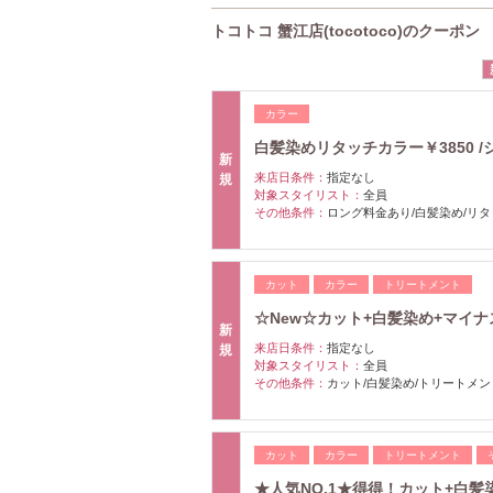
トコトコ 蟹江店(tocotoco)のクーポン
カラー
白髪染めリタッチカラー￥3850 
新
来店日条件：
指定なし
規
対象スタイリスト：
全員
その他条件：
ロング料金あり/白髪染め/リ
カット
カラー
トリートメント
☆New☆カット+白髪染め+マイナス
新
来店日条件：
指定なし
規
対象スタイリスト：
全員
その他条件：
カット/白髪染め/トリートメン
カット
カラー
トリートメント
★人気NO.1★得得！カット+白髪