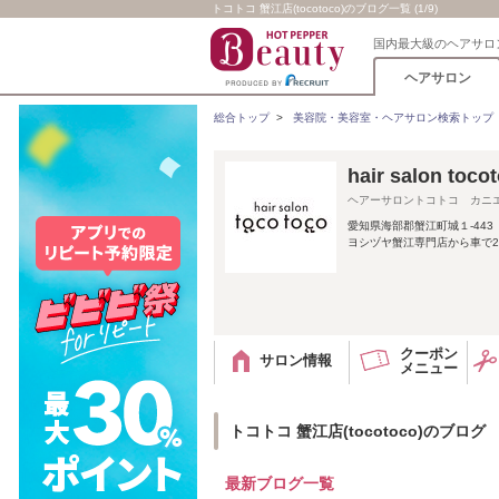
トコトコ 蟹江店(tocotoco)のブログ一覧 (1/9)
国内最大級のヘアサロ
ヘアサロン
総合トップ
>
美容院・美容室・ヘアサロン検索トップ
hair salon
ヘアーサロントコトコ カニ
愛知県海部郡蟹江町城１-443
ヨシヅヤ蟹江専門店から車で2
クーポン
サロン情報
メニュー
トコトコ 蟹江店(tocotoco)のブログ
最新ブログ一覧