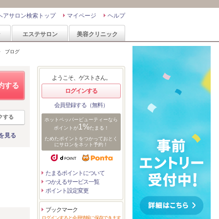
ヘアサロン検索トップ
マイページ
ヘルプ
ン
エステサロン
美容クリニック
>
ブログ
ようこそ、ゲストさん。
約する
ログインする
会員登録する（無料）
クする
ホットペッパービューティーなら
1%
ポイントが
たまる！
を見る
ためたポイントをつかっておとく
にサロンをネット予約！
たまるポイントについて
つかえるサービス一覧
ポイント設定変更
ブックマーク
リ
ログインすると会員情報に保存できます