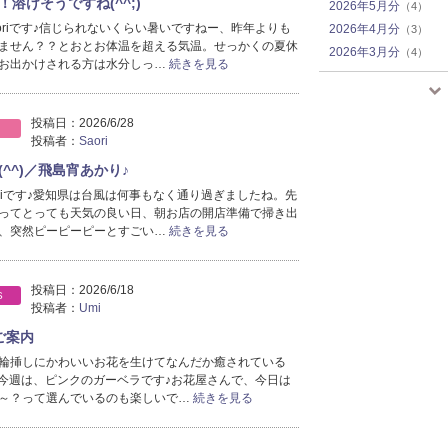
溶けそうですね(^^;)
2026年5月分
（4）
aoriです♪信じられないくらい暑いですねー、昨年よりも
2026年4月分
（3）
ません？？とおとお体温を超える気温。せっかくの夏休
2026年3月分
（4）
お出かけされる方は水分しっ…
続きを見る
2026年1月分
（5）
2025年12月分
（2）
2025年11月分
（3）
投稿日：
2026/6/28
投稿者：
Saori
2025年10月分
（2）
2025年9月分
（3）
^^)／飛島宵あかり♪
2025年8月分
（5）
oriです♪愛知県は台風は何事もなく通り過ぎましたね。先
ってとっても天気の良い日、朝お店の開店準備で掃き出
2025年7月分
（3）
、突然ピーピーピーとすごい…
続きを見る
2025年6月分
（2）
2025年5月分
（2）
2025年4月分
（4）
投稿日：
2026/6/18
S
2025年3月分
（3）
投稿者：
Umi
2025年2月分
（1）
ご案内
2025年1月分
（2）
輪挿しにかわいいお花を生けてなんだか癒されている
2024年12月分
（3）
_^*)今週は、ピンクのガーベラです♪お花屋さんで、今日は
2024年11月分
～？って選んでいるのも楽しいで…
続きを見る
（4）
2024年10月分
（2）
2024年9月分
（2）