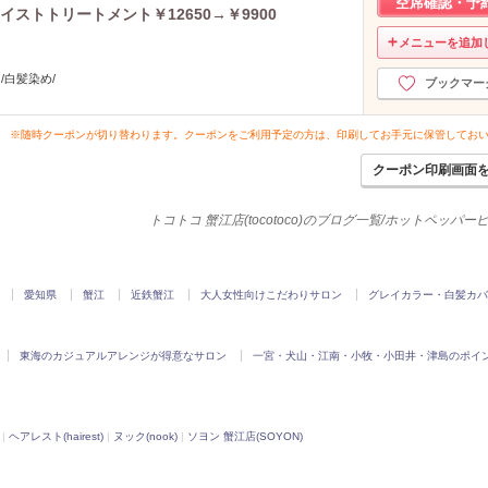
空席確認・予
イストトリートメント￥12650→￥9900
メニューを追加
/白髪染め/
ブックマー
※随時クーポンが切り替わります。クーポンをご利用予定の方は、印刷してお手元に保管してお
クーポン印刷画面
トコトコ 蟹江店(tocotoco)のブログ一覧/ホットペッパ
愛知県
蟹江
近鉄蟹江
大人女性向けこだわりサロン
グレイカラー・白髪カバ
東海のカジュアルアレンジが得意なサロン
一宮・犬山・江南・小牧・小田井・津島のポイ
|
ヘアレスト(hairest)
|
ヌック(nook)
|
ソヨン 蟹江店(SOYON)