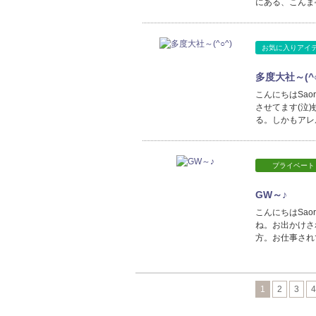
にある、こんま
お気に入りアイ
多度大社～(^○
こんにちはSa
させてます(泣
る。しかもアレ
プライベート
GW～♪
こんにちはSao
ね。お出かけさ
方。お仕事されて
1
2
3
4