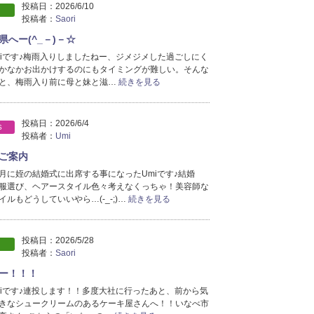
投稿日：
2026/6/10
2024年8月分
（4）
投稿者：
Saori
2024年7月分
（9）
へー(^_－)－☆
2024年6月分
（6）
oriです♪梅雨入りしましたねー、ジメジメした過ごしにく
2024年5月分
（1）
かなかお出かけするのにもタイミングが難しい。そんな
と、梅雨入り前に母と妹と滋…
続きを見る
投稿日：
2026/6/4
S
投稿者：
Umi
ご案内
月に姪の結婚式に出席する事になったUmiです♪結婚
服選び、ヘアースタイル色々考えなくっちゃ！美容師な
ルもどうしていいやら…(-_-;)…
続きを見る
投稿日：
2026/5/28
投稿者：
Saori
ー！！！
oriです♪連投します！！多度大社に行ったあと、前から気
きなシュークリームのあるケーキ屋さんへ！！いなべ市