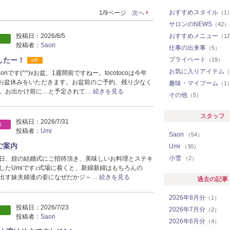
おすすめスタイル
1/9ページ
次へ
（1
サロンのNEWS
（42）
投稿日：
2026/8/5
おすすめメニュー
（1
投稿者：
Saori
仕事の出来事
（5）
したー！
プライベート
（19）
お気に入りアイテム
（
riです(^^)vお盆、1週間前ですねー。tocotocoは今年
13日とお盆休みをいただきます。お盆前のご予約、残り少なく
趣味・マイブーム
（1
。お出かけ前に…と予定されて…
続きを見る
その他
（5）
スタッフ
投稿日：
2026/7/31
S
投稿者：
Umi
Saori
（54）
ご案内
Umi
（30）
小雪
日、姪の結婚式にご招待頂き、美味しいお料理とステキ
（2）
したUmiです♪式場に着くと、新婦新婦はもちろんの
出す妹夫婦達の姿になぜだかジ～…
続きを見る
過去の記事
2026年8月分
（1）
投稿日：
2026/7/23
2026年7月分
（2）
投稿者：
Saori
2026年6月分
（4）