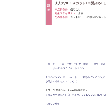
★人気NO.3★カット+白髪染め+モ
新
来店日条件：
指定なし
規
対象スタイリスト：
全員
その他条件：
カット/カラー/白髪染め/カット
一宮・犬山・江南・小牧・小田井・津島
津島・弥富
ン
少人数のプライベートサロン
全国のメンズ ベリーショート
東海のメンズ ロング
小田井・津島のメンズ ボウズ
トコトコ 蟹江店(tocotoco)の近隣サロン
チョコカラ 蟹江本町店
|
デュボンタン(DU BON TEMPS)
スタッフ募集