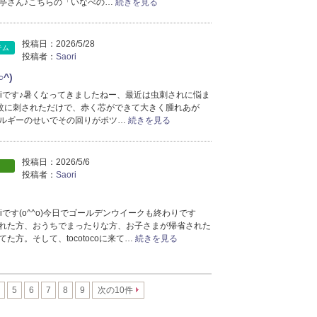
亭さん♪こちらの「いなべの…
続きを見る
投稿日：
2026/5/28
テム
投稿者：
Saori
^)
oriです♪暑くなってきましたねー、最近は虫刺されに悩ま
)蚊に刺されただけで、赤く芯ができて大きく腫れあが
ルギーのせいでその回りがポツ…
続きを見る
投稿日：
2026/5/6
投稿者：
Saori
riです(o^^o)今日でゴールデンウイークも終わりです
れた方、おうちでまったりな方、お子さまが帰省された
た方。そして、tocotocoに来て…
続きを見る
5
6
7
8
9
次の10件