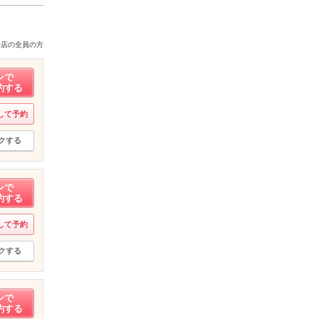
来店の全員の方
ンで
約する
して予約
クする
ンで
約する
して予約
クする
ンで
約する