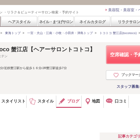
美容院・美容室・
ン ・リラク＆ビューティーサロン検索・予約サイト
ヘアスタイル
ネイル・まつげサロン
ネイルカタログ
リラクサロ
>
東海トップ
>
一宮・犬山・江南・小牧・小田井・津島トップ
>
トコトコ 蟹江店(tocotoco)
 tocotoco 蟹江店【ヘアーサロントコトコ】
空席確認・予
エテン
分/近鉄蟹江駅から徒歩１６分/JR蟹江駅徒歩7分
ブックマー
スタッフ募集
スタイリスト
スタイル
ブログ
地図
口コミ
記事カテゴ