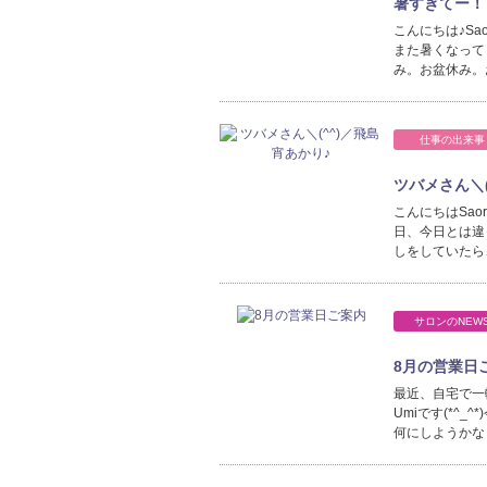
暑すぎてー！！
こんにちは♪S
また暑くなって
み。お盆休み。
仕事の出来事
ツバメさん＼(
こんにちはSa
日、今日とは違
しをしていたら
サロンのNEW
8月の営業日
最近、自宅で一
Umiです(*^
何にしようかな