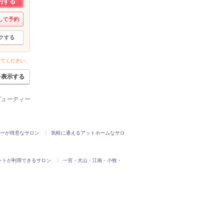
約する
して予約
クする
いてください。
を表示する
ービューティー
ーが得意なサロン
気軽に通えるアットホームなサロ
ントが利用できるサロン
一宮・犬山・江南・小牧・