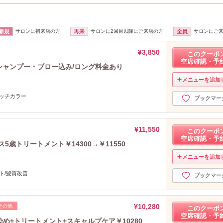
新規
サロンに初来店の方
再来
サロンに2回目以降にご来店の方
全員
サロンにご
¥3,850
このクーポ
空席確認・予
/シャンプー・ブロー込み/ロング料金あり
メニューを追加
タッチカラー
ブックマー
¥11,550
このクーポ
空席確認・予
5歳トリートメント￥14300→￥11550
メニューを追加
ト/髪質改善
ブックマー
¥10,280
その他
このクーポ
空席確認・予
染め+トリートメント+スキャルプケア￥10280