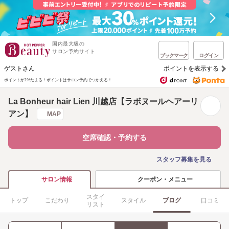
国内最大級の
サロン予約サイト
ブックマーク
ログイン
ゲストさん
ポイントを表示する
ポイントが1%たまる！
ポイントはサロン予約でつかえる！
La Bonheur hair Lien 川越店【ラボヌールヘアーリ
アン】
MAP
空席確認・予約する
スタッフ募集を見る
クーポン・メニュー
サロン情報
スタイ
トップ
こだわり
スタイル
ブログ
口コミ
リスト