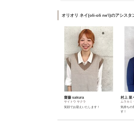
オリオリ ネイ(oli-oli ne'i)のアシス
齋藤 sakura
村上 菜
サイトウ サクラ
ムラカミ
笑顔でお迎えいたします！
気持ちの
す！