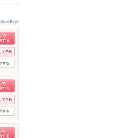
来店の全員の方
ンで
約する
して予約
クする
ンで
約する
して予約
クする
ンで
約する