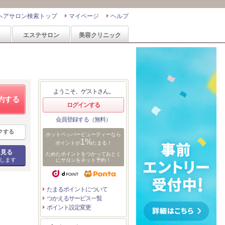
ヘアサロン検索トップ
マイページ
ヘルプ
ン
エステサロン
美容クリニック
ようこそ、ゲストさん。
約する
ログインする
会員登録する（無料）
クする
ホットペッパービューティーなら
1%
ポイントが
たまる！
を見る
ためたポイントをつかっておとく
します
にサロンをネット予約！
たまるポイントについて
つかえるサービス一覧
ポイント設定変更