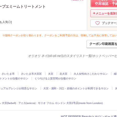
空席確認・予
ープエミームトリートメント
メニューを追加
も人気◎]
ブックマー
※随時クーポンが切り替わります。クーポンをご利用予定の方は、印刷してお手元に保管してお
クーポン印刷画面
オリオリ ネイ(oli-oli ne'i)のスタイリスト一覧/ホットペッパ
さいたま市
さいたま市大宮区
大宮
北大宮
大人女性向けこだわりサロン
縮
トメントが自慢のサロン
くつろげる上質空間が自慢のサロン
ジュアルアレンジが得意なサロン
大宮・浦和・川口・岩槻のポイントが利用できるサロン
宮(farbell)
|
アニカ(anicca)
|
モリオ フロム ロンドン 大宮2号店(morio from London)
HOT PEPPER Beautyとサロンボー