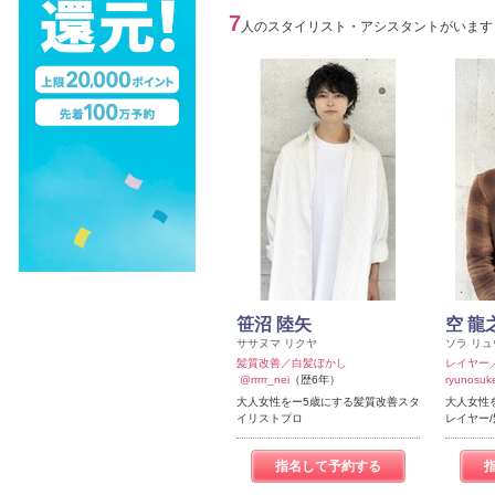
7
人のスタイリスト・アシスタントがいます
笹沼 陸矢
空 龍
ササヌマ リクヤ
ソラ リ
髪質改善／白髪ぼかし
レイヤー
@rrrrr_nei
（歴6年）
ryunosuk
大人女性をー5歳にする髪質改善スタ
大人女性
イリストプロ
レイヤー
指名して予約する