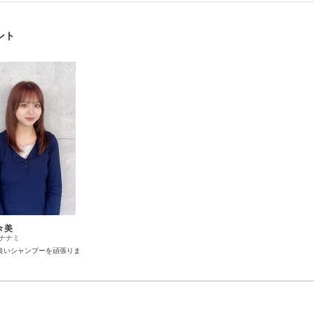
タント
々美
 ナナミ
良いシャンプーを頑張りま