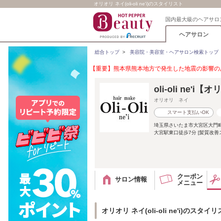
オリオリ ネイ(oli-oli ne'i)のスタイリスト
国内最大級のヘアサロ
ヘアサロン
総合トップ
>
美容院・美容室・ヘアサロン検索トップ
【重要】熊本県熊本地方で発生した地震の影響のあ
oli-oli ne'
オリオリ ネイ
スマート支払いOK
埼玉県さいたま市大宮区大門
大宮駅東口徒歩7分 [髪質改善
クーポン
サロン情報
メニュー
オリオリ ネイ(oli-oli ne'i)のスタイ