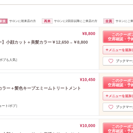
新規
サロンに初来店の方
再来
サロンに2回目以降にご来店の方
全員
サロンにご
¥8,800
このクーポ
空席確認・予
小顔カット＋美髪カラー￥12,650→￥8,800
メニューを追加
/ボブも人気］
ブックマー
¥10,450
このクーポ
空席確認・予
カラー＋髪色キープエミームトリートメント
メニューを追加
ョート/ボブ］
ブックマー
¥10,000
このクーポ
空席確認・予