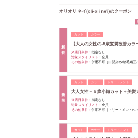
オリオリ ネイ(oli-oli ne'i)のクーポン
カット
カラー
【大人の女性の-5歳髪質改善カラー】
新
来店日条件：
指定なし
規
対象スタイリスト：
全員
その他条件：
併用不可［白髪染め/縮毛矯正
カット
カラー
トリートメント
大人女性－５歳小顔カット＋美髪
新
来店日条件：
指定なし
規
対象スタイリスト：
全員
その他条件：
併用不可［トリートメント/シ
カット
カラー
トリートメント