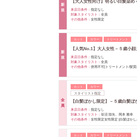
【大人女性向け】明るい白髪染め
新
来店日条件：
指定なし
規
対象スタイリスト：
全員
その他条件：
女性限定
カット
カラー
トリートメント
【人気No.1】大人女性－５歳小
新
来店日条件：
指定なし
規
対象スタイリスト：
全員
その他条件：
併用不可[トリートメント/髪質
カット
カラー
スタイリスト指定
全
【白髪ぼかし限定】－５歳白髪ぼ
員
来店日条件：
指定なし
対象スタイリスト：
笹沼 陸矢、岡本 雅幸
その他条件：
女性限定女性限定 [白髪ぼかし
カット
カラー
トリートメント