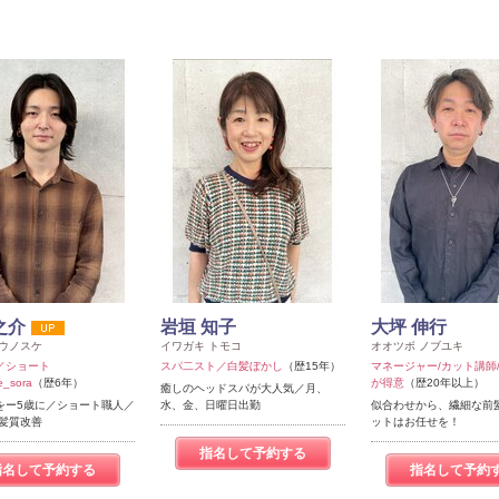
之介
岩垣 知子
大坪 伸行
ュウノスケ
イワガキ トモコ
オオツボ ノブユキ
／ショート
スパ二スト／白髪ぼかし
（歴15年）
マネージャー/カット講師
e_sora
（歴6年）
が得意
（歴20年以上）
癒しのヘッドスパが大人気／月、
をー5歳に／ショート職人／
水、金、日曜日出勤
似合わせから、繊細な前
/髪質改善
ットはお任せを！
指名して予約する
指名して予約する
指名して予約