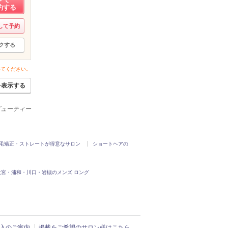
約する
して予約
クする
いてください。
を表示する
ービューティー
毛矯正・ストレートが得意なサロン
ショートヘアの
大宮・浦和・川口・岩槻のメンズ ロング
ド導入のご案内
掲載をご希望のサロン様はこちら