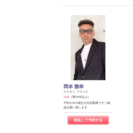
岡本 雅幸
オカモト マサユキ
代表
（歴20年以上）
予約がXの場合大宮店勤務ですご確
認お願い致します
指名して予約する