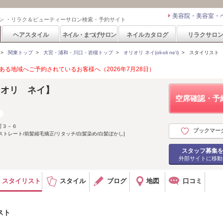
美容院・美容室・
ン ・リラク＆ビューティーサロン検索・予約サイト
ヘアスタイル
ネイル・まつげサロン
ネイルカタログ
リラクサロ
>
関東トップ
>
大宮・浦和・川口・岩槻トップ
>
オリオリ ネイ(oli-oli ne'i)
>
スタイリスト
る地域へご予約されているお客様へ（2026年7月28日）
i【オリオリ ネイ】
空席確認・予
町３－６
ブックマー
ストレート/前髪縮毛矯正/リタッチ/白髪染め/白髪ぼかし]
スタッフ募集
外部サイトに移動
スタイリスト
スタイル
ブログ
地図
口コミ
リスト