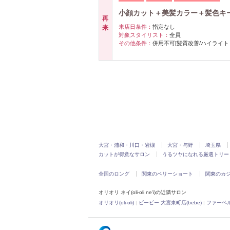
小顔カット＋美髪カラー＋髪色キ
再
来店日条件：
指定なし
来
対象スタイリスト：
全員
その他条件：
併用不可[髪質改善/ハイライト
大宮・浦和・川口・岩槻
大宮・与野
埼玉県
カットが得意なサロン
うるツヤになれる厳選トリー
全国のロング
関東のベリーショート
関東のカ
オリオリ ネイ(oli-oli ne'i)の近隣サロン
オリオリ(oli-oli)
|
ビービー 大宮東町店(bebe)
|
ファーベル 大