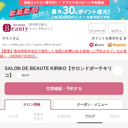
国内最大級の
サロン予約サイト
ブックマーク
ログイン
ゲストさん
ポイントを表示する
ポイントが1%たまる！
ポイントはサロン予約でつかえる！
【重要】熊本県熊本地方で発生した地震の影響のある地域へご予約されているお客
様へ（2026年7月28日）
SALON DE BEAUTE KIRIKO【サロンドボーテキリ
コ】
MAP
空席確認・予約する
クーポン・メニュー
サロン情報
スタイ
トップ
スタイル
ブログ
口コミ
リスト