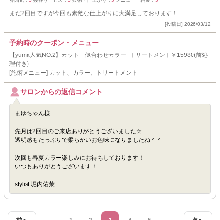
雰囲気：
5
接客サービス：
5
技術・仕上がり：
5
メニュー・料金：
5
まだ2回目ですが今回も素敵な仕上がりに大満足しております！
[投稿日] 2026/03/12
予約時のクーポン・メニュー
【yuma人気NO.2】カット＋似合わせカラー+トリートメント￥15980(前処
理付き)
[施術メニュー] カット、カラー、トリートメント
サロンからの返信コメント
まゆちゃん様
先月は2回目のご来店ありがとうございました☆
透明感もたっぷりで柔らかいお色味になりましたね＾＾
次回も春夏カラー楽しみにお待ちしております！
いつもありがとうございます！
stylist 堀内佑茉