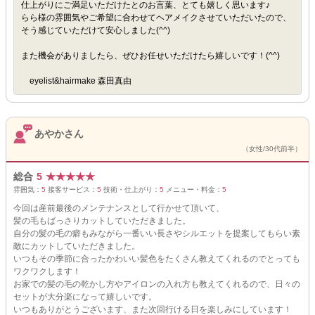
仕上がりにご満足いただけたとのお言葉、とても嬉しく思います♪
らら様の雰囲気やご希望に合わせてヘアメイクさせていただいたので、
そう感じていただけて安心しました(^^)
また機会がありましたら、ぜひお任せいただけたら嬉しいです！(^^)
eyelist&hairmake 森田真由
あやかさん
（女性/30代前半）
総合
5
★
★
★
★
★
雰囲気：
5
接客サービス：
5
技術・仕上がり：
5
メニュー・料金：
5
今回は産前最後のメンテナンスとして行かせて頂いて、
髪の毛もばっさりカットしていただきました。
自分の髪の毛の癖もみながら一番いい長さやシルエットを提案してもらい素
敵にカットしていただきました。
いつもその季節に合ったかわいい髪色をたくさん教えてくれるのでとっても
ワクワクします！
お家での髪の毛の乾かし方やアイロンの入れ方も教えてくれるので、日々の
セットが大分楽になって嬉しいです。
いつもありがとうございます、また次回行ける日を楽しみにしています！