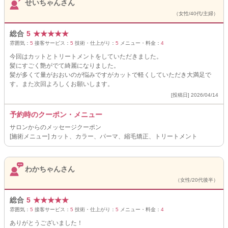
せいちゃんさん
（女性/40代/主婦）
総合
5
★
★
★
★
★
雰囲気：
5
接客サービス：
5
技術・仕上がり：
5
メニュー・料金：
4
今回はカットとトリートメントをしていただきました。
髪にすごく艶がでて綺麗になりました。
髪が多くて量がおおいのが悩みですがカットで軽くしていただき大満足で
す。また次回よろしくお願いします。
[投稿日] 2026/04/14
予約時のクーポン・メニュー
サロンからのメッセージクーポン
[施術メニュー] カット、カラー、パーマ、縮毛矯正、トリートメント
わかちゃんさん
（女性/20代後半）
総合
5
★
★
★
★
★
雰囲気：
5
接客サービス：
5
技術・仕上がり：
5
メニュー・料金：
4
ありがとうございました！