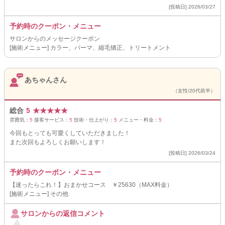
[投稿日] 2026/03/27
予約時のクーポン・メニュー
サロンからのメッセージクーポン
[施術メニュー] カラー、パーマ、縮毛矯正、トリートメント
あちゃんさん
（女性/20代前半）
総合
5
★
★
★
★
★
雰囲気：
5
接客サービス：
5
技術・仕上がり：
5
メニュー・料金：
5
今回もとっても可愛くしていただきました！
また次回もよろしくお願いします！
[投稿日] 2026/03/24
予約時のクーポン・メニュー
【迷ったらこれ！】おまかせコース ￥25630（MAX料金）
[施術メニュー] その他
サロンからの返信コメント