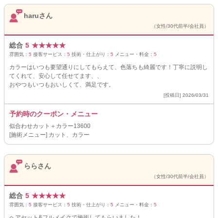
haruさん
（女性/30代前半/会社員）
総合
5
★
★
★
★
★
雰囲気：
5
接客サービス：
5
技術・仕上がり：
5
メニュー・料金：
5
カラーはいつも要望通りにしてもらえて、色落ちも綺麗です！丁寧に説明し
てくれて、安心して任せてます、、
おやつもいつもおいしくて、満足です。
[投稿日] 2026/03/31
予約時のクーポン・メニュー
似合わせカット＋カラー13600
[施術メニュー] カット、カラー
ららさん
（女性/30代前半/会社員）
総合
5
★
★
★
★
★
雰囲気：
5
接客サービス：
5
技術・仕上がり：
5
メニュー・料金：
5
ヘアセット&フルメイクで施術してもらいました！