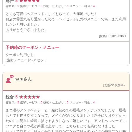
総合
5
★
★
★
★
★
雰囲気：
5
接客サービス：
5
技術・仕上がり：
5
メニュー・料金：
4
とても可愛いヘアセットにしてもらって、大満足でした！
お店の雰囲気も可愛かったので、ヘアセット以外のメニューでも、また利用
したいと思いました。
ありがとうございました。
[投稿日] 2026/03/21
予約時のクーポン・メニュー
クーポン利用なし
[施術メニュー] ヘアセット
haruさん
（女性/30代前半）
総合
5
★
★
★
★
★
雰囲気：
5
接客サービス：
5
技術・仕上がり：
5
メニュー・料金：
4
まつ毛のアンドヘルシーと一緒に初めての眉毛メンテナンスでしたが、眉毛
もとても描きやすくなって、メイクが楽になりました！迷子になりやすかっ
たのに、簡単に綺麗に描けるようになって嬉しいです。アンドヘルシーでマ
ツエクと自まつ毛が綺麗に上がって、こちらもとても楽になりました！
セットでやると、目元がかなり華やかになって目元のメイクが時短になり助