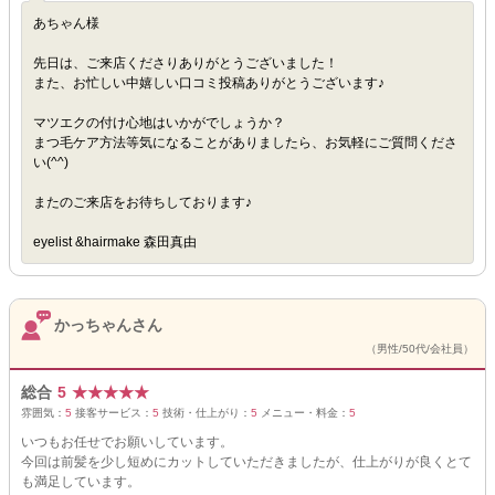
あちゃん様
先日は、ご来店くださりありがとうございました！
また、お忙しい中嬉しい口コミ投稿ありがとうございます♪
マツエクの付け心地はいかがでしょうか？
まつ毛ケア方法等気になることがありましたら、お気軽にご質問くださ
い(^^)
またのご来店をお待ちしております♪
eyelist &hairmake 森田真由
かっちゃんさん
（男性/50代/会社員）
総合
5
★
★
★
★
★
雰囲気：
5
接客サービス：
5
技術・仕上がり：
5
メニュー・料金：
5
いつもお任せでお願いしています。
今回は前髪を少し短めにカットしていただきましたが、仕上がりが良くとて
も満足しています。