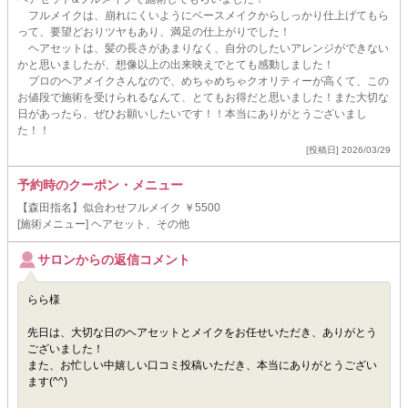
フルメイクは、崩れにくいようにベースメイクからしっかり仕上げてもら
って、要望どおりツヤもあり、満足の仕上がりでした！
ヘアセットは、髪の長さがあまりなく、自分のしたいアレンジができない
かと思いましたが、想像以上の出来映えでとても感動しました！
プロのヘアメイクさんなので、めちゃめちゃクオリティーが高くて、この
お値段で施術を受けられるなんて、とてもお得だと思いました！また大切な
日があったら、ぜひお願いしたいです！！本当にありがとうございまし
た！！
[投稿日] 2026/03/29
予約時のクーポン・メニュー
【森田指名】似合わせフルメイク ￥5500
[施術メニュー] ヘアセット、その他
サロンからの返信コメント
らら様
先日は、大切な日のヘアセットとメイクをお任せいただき、ありがとう
ございました！
また、お忙しい中嬉しい口コミ投稿いただき、本当にありがとうござい
ます(^^)