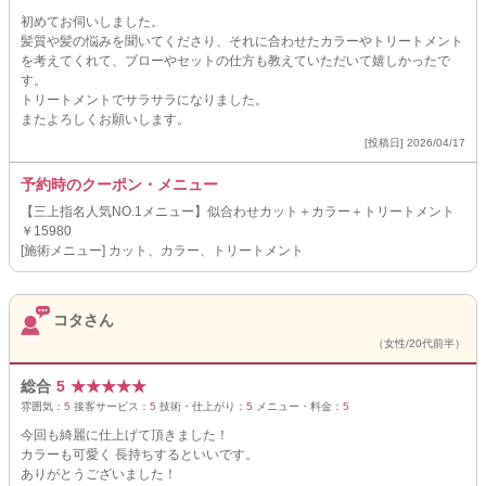
初めてお伺いしました。
髪質や髪の悩みを聞いてくださり、それに合わせたカラーやトリートメント
を考えてくれて、ブローやセットの仕方も教えていただいて嬉しかったで
す。
トリートメントでサラサラになりました。
またよろしくお願いします。
[投稿日] 2026/04/17
予約時のクーポン・メニュー
【三上指名人気NO.1メニュー】似合わせカット＋カラー＋トリートメント
￥15980
[施術メニュー] カット、カラー、トリートメント
コタさん
（女性/20代前半）
総合
5
★
★
★
★
★
雰囲気：
5
接客サービス：
5
技術・仕上がり：
5
メニュー・料金：
5
今回も綺麗に仕上げて頂きました！
カラーも可愛く 長持ちするといいです。
ありがとうございました！