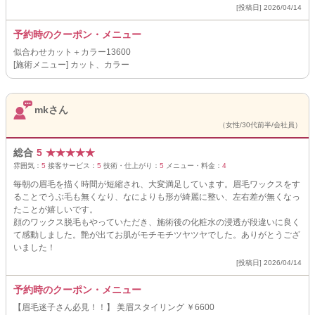
[投稿日] 2026/04/14
予約時のクーポン・メニュー
似合わせカット＋カラー13600
[施術メニュー] カット、カラー
mkさん
（女性/30代前半/会社員）
総合
5
★
★
★
★
★
雰囲気：
5
接客サービス：
5
技術・仕上がり：
5
メニュー・料金：
4
毎朝の眉毛を描く時間が短縮され、大変満足しています。眉毛ワックスをす
ることでうぶ毛も無くなり、なによりも形が綺麗に整い、左右差が無くなっ
たことが嬉しいです。
顔のワックス脱毛もやっていただき、施術後の化粧水の浸透が段違いに良く
て感動しました。艶が出てお肌がモチモチツヤツヤでした。ありがとうござ
いました！
[投稿日] 2026/04/14
予約時のクーポン・メニュー
【眉毛迷子さん必見！！】 美眉スタイリング ￥6600