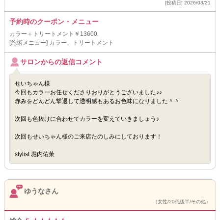
[投稿日] 2026/03/21
予約時のクーポン・メニュー
カラー＋トリートメント￥13600.
[施術メニュー] カラー、トリートメント
サロンからの返信コメント
せいちゃん様
今回もカラーお任せくださりおりがとうございました♪♪
赤みをどんどん撃退して透明感もあるお色味になりました＾＾
次回も色抜けに合わせてカラーを変えていきましょう♪
次回もせいちゃん様のご来店たのしみにしております！
stylist 堀内佑茉
ゆうなさん
（女性/20代後半/その他）