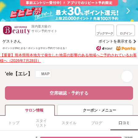
国内最大級の
サロン予約サイト
ブックマーク
ログイン
ゲストさん
ポイントを表示する
ポイントが1%たまる！
ポイントはサロン予約でつかえる！
【重要】熊本県熊本地方で発生した地震の影響のある地域へご予約されているお客
様へ（2026年7月28日）
'ele【エレ】
MAP
空席確認・予約する
クーポン・メニュー
サロン情報
スタイ
トップ
スタイル
ブログ
口コミ
リスト