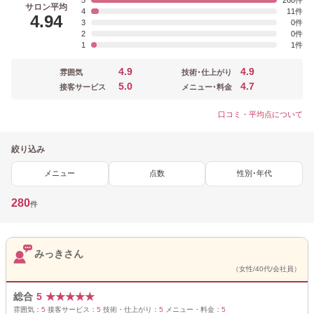
5
268
サロン平均
4
11
4.94
3
0
2
0
1
1
4.9
4.9
雰囲気
技術･仕上がり
5.0
4.7
接客サービス
メニュー･料金
口コミ・平均点について
絞り込み
メニュー
点数
性別･年代
280
件
みっきさん
（女性/40代/会社員）
総合
5
★
★
★
★
★
雰囲気：
5
接客サービス：
5
技術・仕上がり：
5
メニュー・料金：
5