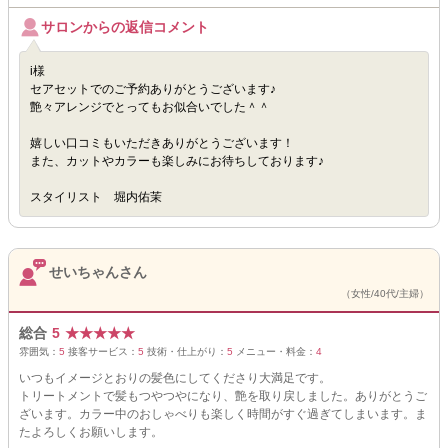
サロンからの返信コメント
i様
セアセットでのご予約ありがとうございます♪
艶々アレンジでとってもお似合いでした＾＾
嬉しい口コミもいただきありがとうございます！
また、カットやカラーも楽しみにお待ちしております♪
スタイリスト 堀内佑茉
せいちゃんさん
（女性/40代/主婦）
総合
5
★
★
★
★
★
雰囲気：
5
接客サービス：
5
技術・仕上がり：
5
メニュー・料金：
4
いつもイメージとおりの髪色にしてくださり大満足です。
トリートメントで髪もつやつやになり、艶を取り戻しました。ありがとうご
ざいます。カラー中のおしゃべりも楽しく時間がすぐ過ぎてしまいます。ま
たよろしくお願いします。