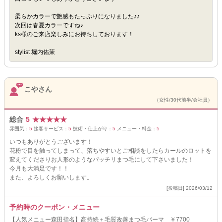
柔らかカラーで艶感もたっぷりになりました♪♪
次回は春夏カラーですね♪
ks様のご来店楽しみにお待ちしております！
stylist 堀内佑茉
こやさん
（女性/30代前半/会社員）
総合
5
★
★
★
★
★
雰囲気：
5
接客サービス：
5
技術・仕上がり：
5
メニュー・料金：
5
いつもありがとうございます！
花粉で目を触ってしまって、落ちやすいとご相談をしたらカールのロットを
変えてくださりお人形のようなパッチリまつ毛にして下さいました！
今月も大満足です！！
また、よろしくお願いします。
[投稿日] 2026/03/12
予約時のクーポン・メニュー
【人気メニュー森田指名】高持続＋毛質改善まつ毛パーマ ￥7700