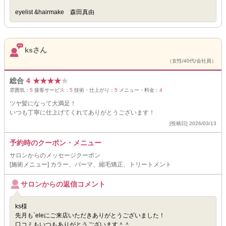
eyelist &hairmake 森田真由
ksさん
（女性/40代/会社員）
総合
4
★
★
★
★
★
雰囲気：
5
接客サービス：
5
技術・仕上がり：
5
メニュー・料金：
4
ツヤ髪になって大満足！
いつも丁寧に仕上げてくれてありがとうございます！
[投稿日] 2026/03/13
予約時のクーポン・メニュー
サロンからのメッセージクーポン
[施術メニュー] カラー、パーマ、縮毛矯正、トリートメント
サロンからの返信コメント
ks様
先月も`eleにご来店いただきありがとうございました！
口コミもいつもありがとうございます＾＾