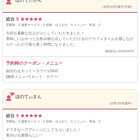
ほのてぃさん
（女性/20代後半/主婦）
総合
5
★
★
★
★
★
雰囲気：
5
接客サービス：
5
技術・仕上がり：
5
メニュー・料金：
5
今回も素敵な仕上がりにしていただきました！
美味しいおやつとお飲み物も出していただけるのでカフェタイムを感じなが
らだったので落ち着く時間になりました。
[投稿日] 2026/04/05
予約時のクーポン・メニュー
似合わせカット＋カラー13600
[施術メニュー] カット、カラー
ほのてぃさん
（女性/20代後半）
総合
5
★
★
★
★
★
雰囲気：
5
接客サービス：
5
技術・仕上がり：
5
メニュー・料金：
5
すてきなヘアアレンジにしてもらいました！
着付けも素晴らしい！