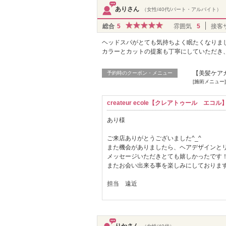
ありさん
（女性/40代/パート・アルバイト）
総合
5
雰囲気
5
接客
ヘッドスパがとても気持ちよく眠たくなりま
カラーとカットの提案も丁寧にしていただき
【美髪ケア
予約時のクーポン・メニュー
[施術メニュー
createur ecole【クレアトゥール エ
あり様
ご来店ありがとうございました^_^
また機会がありましたら、ヘアデザインとリ
メッセージいただきとても嬉しかったです
またお会い出来る事を楽しみにしております
担当 遠近
りかさん