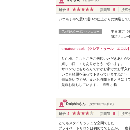
（女性/40代）
総合
5
雰囲気
5
接客
いつも丁寧で思い通りの仕上がりに満足して
平日限定【
予約時のクーポン・メニュー
[施術メニュー
createur ecole【クレアトゥール エ
りか様、こちらこそご来店いただきありが
嬉しい口コミもありがとうございます。
サロンではもちろんですがお家でのお手入
いつも綺麗を保って下さっていますね(^^)
毎日暑いですが、またお時間あるときにリ
是非お待ちしています。 担当 小松
Dolphinさん
（女性/40代/会社員）
総合
4
雰囲気
5
接客
とてもスタイリッシュな空間でした！
プライベートサロンは初めてでしたが、一度