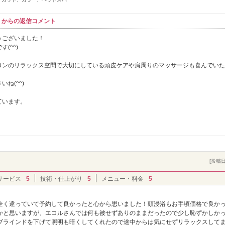
コル】からの返信コメント
うございました！
(^^)
ロンのリラックス空間で大切にしている頭皮ケアや肩周りのマッサージも喜んでいた
ね(^^)
！
ています。
[投稿日]
サービス
5
技術・仕上がり
5
メニュー・料金
5
全く違っていて予約して良かったと心から思いました！頭浸浴もお手頃価格で良か
かと思いますが、エコルさんでは何も被せずありのままだったので少し恥ずかしか
ブラインドを下げて照明も暗くしてくれたので途中からは気にせずリラックスして