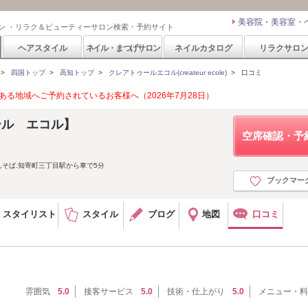
美容院・美容室・
ン ・リラク＆ビューティーサロン検索・予約サイト
ヘアスタイル
ネイル・まつげサロン
ネイルカタログ
リラクサロ
>
四国トップ
>
高知トップ
>
クレアトゥールエコル(createur ecole)
>
口コミ
る地域へご予約されているお客様へ（2026年7月28日）
トゥール エコル】
空席確認・予
んそば.知寄町三丁目駅から車で5分
ブックマー
スタイリスト
スタイル
ブログ
地図
口コミ
雰囲気
5.0
接客サービス
5.0
技術・仕上がり
5.0
メニュー・料