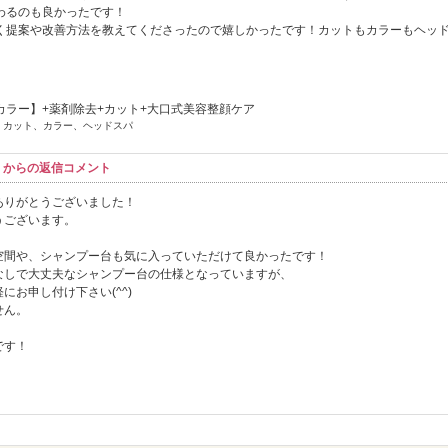
わるのも良かったです！
く提案や改善方法を教えてくださったので嬉しかったです！カットもカラーもヘッ
カラー】+薬剤除去+カット+大口式美容整顔ケア
] カット、カラー、ヘッドスパ
コル】からの返信コメント
きありがとうございました！
うございます。
空間や、シャンプー台も気に入っていただけて良かったです！
なしで大丈夫なシャンプー台の仕様となっていますが、
お申し付け下さい(^^)
せん。
です！
。