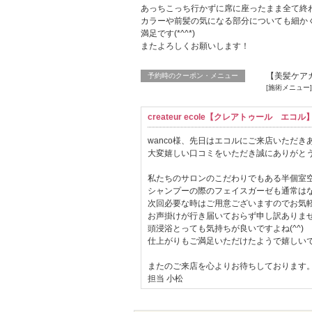
あっちこっち行かずに席に座ったまま全て終
カラーや前髪の気になる部分についても細か
満足です(*^^*)
またよろしくお願いします！
【美髪ケア
予約時のクーポン・メニュー
[施術メニュー
createur ecole【クレアトゥール エ
wanco様、先日はエコルにご来店いただ
大変嬉しい口コミをいただき誠にありがと
私たちのサロンのこだわりでもある半個室
シャンプーの際のフェイスガーゼも通常は
次回必要な時はご用意ございますのでお気軽に
お声掛けが行き届いておらず申し訳ありま
頭浸浴とっても気持ちが良いですよね(^^)
仕上がりもご満足いただけたようで嬉しい
またのご来店を心よりお待ちしております
担当 小松