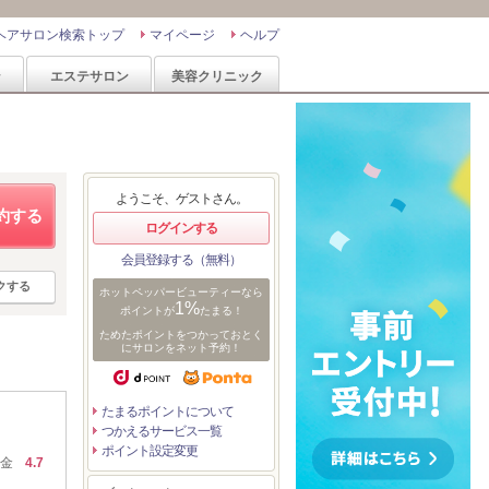
ヘアサロン検索トップ
マイページ
ヘルプ
ン
エステサロン
美容クリニック
ようこそ、ゲストさん。
約する
ログインする
会員登録する（無料）
クする
ホットペッパービューティーなら
1%
ポイントが
たまる！
ためたポイントをつかっておとく
にサロンをネット予約！
たまるポイントについて
つかえるサービス一覧
ポイント設定変更
金
4.7