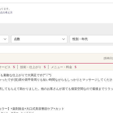
あります。
点の考え方
点数
性別・年代
[投稿日] 
サービス
5
技術・仕上がり
5
メニュー・料金
5
敵な仕上がりで大満足です(*'▽'*)
かったです(笑)肩や肩甲骨周りも短い時間ながらもしっかりとマッサージしてくださ
明してもらえて助かりました。他のお客さんが居ても個室空間なので最後までリラ
カラー】+薬剤除去+大口式美容整顔ケア+カット
] カット、カラー、ヘッドスパ