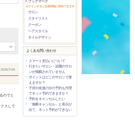
ブックマーク
ログインすると会員情報に保存できます
サロン
スタイリスト
クーポン
ヘアスタイル
ネイルデザイン
よくある問い合わせ
スマート支払いについて
行きたいサロン・近隣のサロ
2026/7/26
ンが掲載されていません
ポイントはどこのサロンで使
えますか？
子供や友達の分の予約も代理
でネット予約できますか？
るのでと
予約をキャンセルしたい
「無断キャンセル」と表示が
ックスして
出て、ネット予約ができない