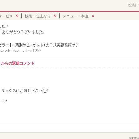
[投稿日] 
サービス
5
技術・仕上がり
5
メニュー・料金
4
した！
、ありがとうございました。
カラー】+薬剤除去+カット+大口式美容整顔ケア
] カット、カラー、ヘッドスパ
コル】からの返信コメント
ラックスにお越し下さい^_^
！
^_^
[投稿日]