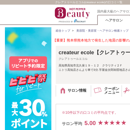
クレアトゥールエコル(createur ecole)の口コミ一覧
国内最大級のヘアサロ
ヘアサロン
総合トップ
>
美容院・美容室・ヘアサロン検索トップ
【重要】熊本県熊本地方で発生した地震の影響のあ
createur ecole【クレア
クレアトゥールエコル
高知県高知市北久保１９－１２ クラリティ２Ｆ
ニトリ高知店さんより車で3分.芋屋金次郎卸団地店さ
クーポン
サロン情報
メニュー
※10件以下の口コミの平均点です。
5.00
サロン平均