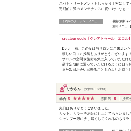
スパもトリートメントもしっかり丁寧にして
定期的に髪のメンテナンスに伺いたいなぁ～
毛髪診断＋
予約時のクーポン・メニュー
[施術メニュー
createur ecole【クレアトゥール エ
Dolphin様、この度は当サロンにご来店
嬉しい口コミ投稿もありがとうございます
サロンの空間や施術も気に入っていただけた
是非定期的に通っていただけるように日々
また次回お会い出来ることを心よりお待ちし
りかさん
（女性/40代/主婦）
総合
5
雰囲気
5
接客
先日はありがとうございました。
カット、カラー等満足に仕上げてもらいまし
シャンプー際に少し暗くしてくれるのもリラ