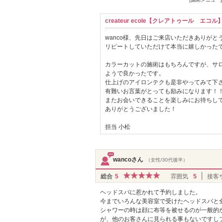
createur ecole【クレアトゥール エ
wanco様、先日はご来店いただきありがと
リピートしていただけて本当に嬉しかったです
カラーカットの施術はもちろんですが、サ
ようで良かったです。
仕上げのアイロンテクも是非やってみて下さい
有難いお言葉がとっても励みになります！
またお会いできることを楽しみにお待ちし
ありがとうございました！
担当 小松
wancoさん
（女性/30代後半）
総合
5
雰囲気
5
接客
ヘッドスパに惹かれて予約しました。
今までいろんな美容室で受けたヘッドスパと
シャワーの時は顔に布等を被せるのが一般的
が、他のお客さんに見られる事もないですし