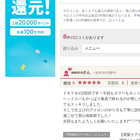
※口コミは、あくまでも個人の感想であり、個人差が
※口コミの平均点は直近1年間の集計となります。
平均
※普通＝3が評価時の基準です。
口コミとは
8
件の口コミがあります
絞り込み
メニュー
wancoさん
（女性/30代後半）
総合
5
雰囲気
5
接客
ドキドキの2回目です！今回もカラーもカットも素
ヘッドスパもやっぱり最高で終わるのが惜し
てもスッキリしました。
そして仕上げのアイロンのやり方も丁寧に説
過ごせて居心地抜群でした！
次回もまたよろしくお願いいたします(*^▽^*)
【美髪ケア
予約時のクーポン・メニュー
[施術メニュー