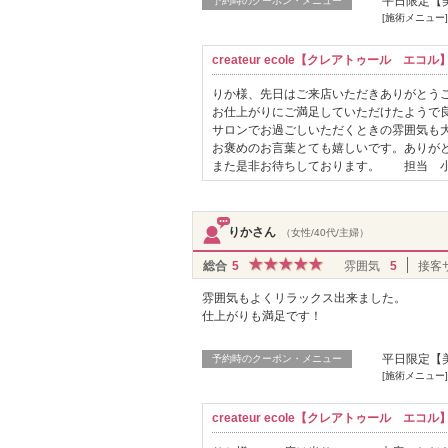
平日限定【
予約時のクーポン・メニュー
[施術メニュー
createur ecole【クレアトゥール エ
りか様、先日はご来店いただきありがとう
お仕上がりにご満足していただけたようで良
サロンでお過ごしいただくときの雰囲気も
お褒めのお言葉とても嬉しいです。ありが
また是非お待ちしております。 担当 
りかさん
（女性/40代/主婦）
総合
5
雰囲気
5
接客
雰囲気もよくリラックス出来ました。
仕上がりも満足です！
平日限定【
予約時のクーポン・メニュー
[施術メニュー
createur ecole【クレアトゥール エ