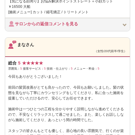
【気になる顔周り】お悩み解決ポイントストレート＋小顔カット
￥16500 大船
[施術メニュー] カット / 縮毛矯正 / トリートメント
サロンからの返信コメントを見る
まなさん
（女性/20代前半/学生）
総合
5
★
★
★
★
★
雰囲気：
5
接客サービス：
5
技術・仕上がり：
5
メニュー・料金：
5
今回もありがとうございました！
前回の髪質改善がとても良かったので、今回もお願いしました。髪の状
態を見ながら丁寧にカウンセリングをしてくださり、私に合った施術を
提案していただけるので、安心してお任せできます。
施術中は一つひとつの工程を分かりやすく説明しながら進めてくださる
ので、不安なくリラックスして過ごせました。また、楽しくお話ししな
がら施術してくださり、あっという間の時間でした。
スタッフの皆さんもとても優しく、居心地の良い雰囲気で、行くのが楽