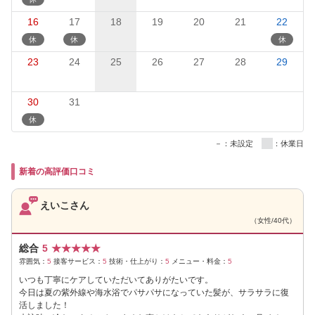
16
17
18
19
20
21
22
23
24
25
26
27
28
29
30
31
－：未設定
：休業日
新着の高評価口コミ
えいこさん
（女性/40代）
総合
5
★
★
★
★
★
雰囲気：
5
接客サービス：
5
技術・仕上がり：
5
メニュー・料金：
5
いつも丁寧にケアしていただいてありがたいです。
今日は夏の紫外線や海水浴でパサパサになっていた髪が、サラサラに復
活しました！