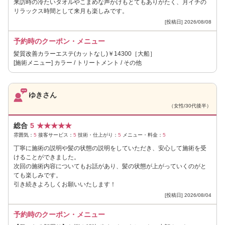
来訪時の冷たいタオルやこまめな声かけもとてもありがたく、月イチの
リラックス時間として来月も楽しみです。
[投稿日] 2026/08/08
予約時のクーポン・メニュー
髪質改善カラーエステ(カットなし)￥14300［大船］
[施術メニュー] カラー / トリートメント / その他
ゆきさん
（女性/30代後半）
総合
5
★
★
★
★
★
雰囲気：
5
接客サービス：
5
技術・仕上がり：
5
メニュー・料金：
5
丁寧に施術の説明や髪の状態の説明をしていただき、安心して施術を受
けることができました。
次回の施術内容についてもお話があり、髪の状態が上がっていくのがと
ても楽しみです。
引き続きよろしくお願いいたします！
[投稿日] 2026/08/04
予約時のクーポン・メニュー