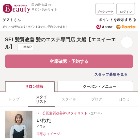
国内最大級の
サロン予約サイト
ブックマーク
ログイン
ゲストさん
ポイントを表示する
ポイントが1%たまる！
ポイントはサロン予約でつかえる！
SEL髪質改善 髪のエステ専門店 大船【エスイーエ
ル】
MAP
空席確認・予約する
スタッフ募集を見る
クーポン・メニュー
サロン情報
スタイ
トップ
スタイル
ブログ
口コミ
リスト
SEL公認髪質改善師/スタイリスト
（歴15年）
いわた
イワタ
得意なイメージ