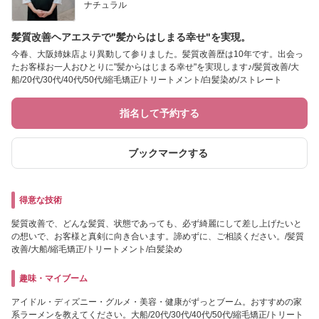
ナチュラル
髪質改善ヘアエステで"髪からはしまる幸せ"を実現。
今春、大阪姉妹店より異動して参りました。髪質改善歴は10年です。出会っ
たお客様お一人おひとりに"髪からはじまる幸せ"を実現します♪/髪質改善/大
船/20代/30代/40代/50代/縮毛矯正/トリートメント/白髪染め/ストレート
指名して予約する
ブックマークする
得意な技術
髪質改善で、どんな髪質、状態であっても、必ず綺麗にして差し上げたいと
の想いで、お客様と真剣に向き合います。諦めずに、ご相談ください。/髪質
改善/大船/縮毛矯正/トリートメント/白髪染め
趣味・マイブーム
アイドル・ディズニー・グルメ・美容・健康がずっとブーム。おすすめの家
系ラーメンを教えてください。大船/20代/30代/40代/50代/縮毛矯正/トリート