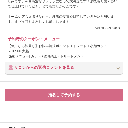
しみです。今回も髪がサラサラになって大満足です！最後も可愛く巻い
て仕上げていただき、とても嬉しかったです♪
ホームケアも頑張りながら、理想の髪質を目指していきたいと思いま
す。また次回もよろしくお願いします！
[投稿日] 2026/08/04
予約時のクーポン・メニュー
【気になる顔周り】お悩み解決ポイントストレート＋小顔カット
￥16500 大船
[施術メニュー] カット / 縮毛矯正 / トリートメント
サロンからの返信コメントを見る
指名して予約する