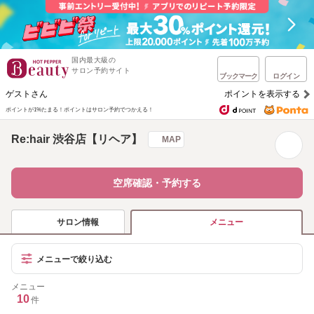
国内最大級の
サロン予約サイト
ブックマーク
ログイン
ゲストさん
ポイントを表示する
ポイントが1%たまる！
ポイントはサロン予約でつかえる！
Re:hair 渋谷店【リヘア】
MAP
空席確認・予約する
サロン情報
メニュー
メニューで絞り込む
メニュー
10
件