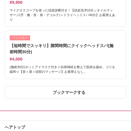
¥9,900
マイクロスコープを使った頭皮診断付き！【頭皮洗浄10分→オイルマッ
サージ(手・腕・首・肩・デコルテ)＋ドライヘッドスパ40分】お着替えあ
り
ヘッドスパ
【短時間でスッキリ】隙間時間にクイックヘッドスパ(施
術時間30分)
¥4,000
(施術30分)ホットアイマスク付き☆自律神経を整えて筋肉を緩め、コリを
緩和☆【首＋肩＋頭部のマッサージ】お着替えなし。
ブックマークする
ヘアトップ