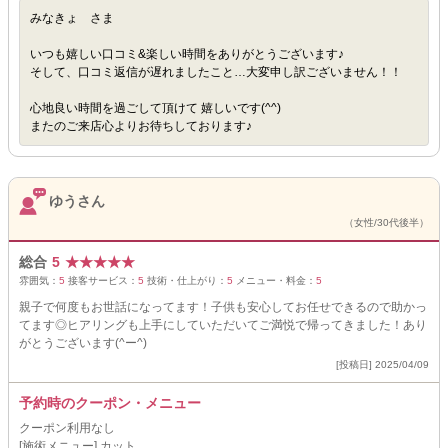
みなきょ さま
いつも嬉しい口コミ&楽しい時間をありがとうございます♪
そして、口コミ返信が遅れましたこと…大変申し訳ございません！！
心地良い時間を過ごして頂けて 嬉しいです(^^)
またのご来店心よりお待ちしております♪
ゆうさん
（女性/30代後半）
総合
5
★
★
★
★
★
雰囲気：
5
接客サービス：
5
技術・仕上がり：
5
メニュー・料金：
5
親子で何度もお世話になってます！子供も安心してお任せできるので助かっ
てます◎ヒアリングも上手にしていただいてご満悦で帰ってきました！あり
がとうございます(^ー^)
[投稿日] 2025/04/09
予約時のクーポン・メニュー
クーポン利用なし
[施術メニュー] カット