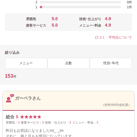
2
0
1
1
5.0
4.9
雰囲気
技術･仕上がり
5.0
4.9
接客サービス
メニュー･料金
口コミ・平均点について
絞り込み
メニュー
点数
性別･年代
153
件
ガーベラさん
（女性/50代/会社員）
総合
5
★
★
★
★
★
雰囲気：
5
接客サービス：
5
技術・仕上がり：
5
メニュー・料金：
5
昨日もお世話になりましたm(_ _)m
それに、娘と豆もお世話になっています。