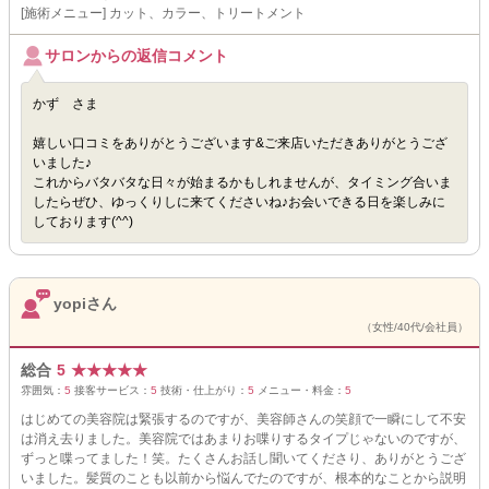
[施術メニュー] カット、カラー、トリートメント
サロンからの返信コメント
かず さま
嬉しい口コミをありがとうございます&ご来店いただきありがとうござ
いました♪
これからバタバタな日々が始まるかもしれませんが、タイミング合いま
したらぜひ、ゆっくりしに来てくださいね♪お会いできる日を楽しみに
しております(^^)
yopiさん
（女性/40代/会社員）
総合
5
★
★
★
★
★
雰囲気：
5
接客サービス：
5
技術・仕上がり：
5
メニュー・料金：
5
はじめての美容院は緊張するのですが、美容師さんの笑顔で一瞬にして不安
は消え去りました。美容院ではあまりお喋りするタイプじゃないのですが、
ずっと喋ってました！笑。たくさんお話し聞いてくださり、ありがとうござ
いました。髪質のことも以前から悩んでたのですが、根本的なことから説明