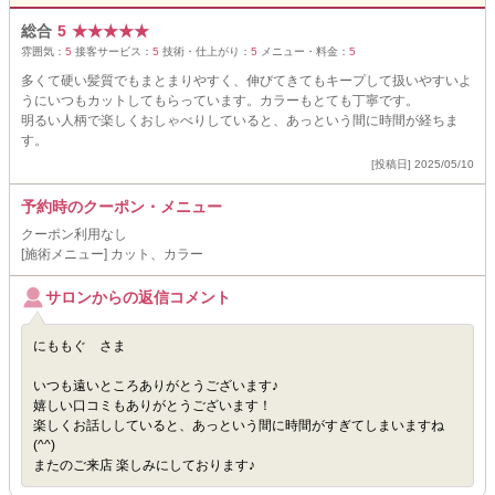
総合
5
★
★
★
★
★
雰囲気：
5
接客サービス：
5
技術・仕上がり：
5
メニュー・料金：
5
多くて硬い髪質でもまとまりやすく、伸びてきてもキープして扱いやすいよ
うにいつもカットしてもらっています。カラーもとても丁寧です。
明るい人柄で楽しくおしゃべりしていると、あっという間に時間が経ちま
す。
[投稿日] 2025/05/10
予約時のクーポン・メニュー
クーポン利用なし
[施術メニュー] カット、カラー
サロンからの返信コメント
にももぐ さま
いつも遠いところありがとうございます♪
嬉しい口コミもありがとうございます！
楽しくお話ししていると、あっという間に時間がすぎてしまいますね
(^^)
またのご来店 楽しみにしております♪