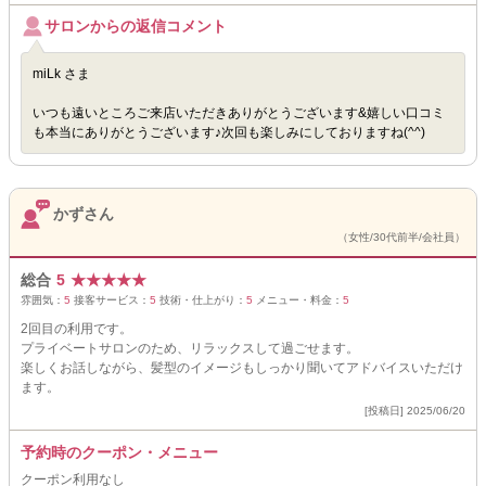
サロンからの返信コメント
miLk さま
いつも遠いところご来店いただきありがとうございます&嬉しい口コミ
も本当にありがとうございます♪次回も楽しみにしておりますね(^^)
かずさん
（女性/30代前半/会社員）
総合
5
★
★
★
★
★
雰囲気：
5
接客サービス：
5
技術・仕上がり：
5
メニュー・料金：
5
2回目の利用です。
プライベートサロンのため、リラックスして過ごせます。
楽しくお話しながら、髪型のイメージもしっかり聞いてアドバイスいただけ
ます。
[投稿日] 2025/06/20
予約時のクーポン・メニュー
クーポン利用なし