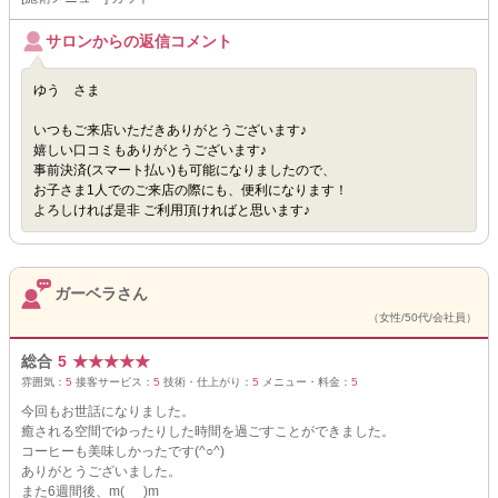
サロンからの返信コメント
ゆう さま
いつもご来店いただきありがとうございます♪
嬉しい口コミもありがとうございます♪
事前決済(スマート払い)も可能になりましたので、
お子さま1人でのご来店の際にも、便利になります！
よろしければ是非 ご利用頂ければと思います♪
ガーベラさん
（女性/50代/会社員）
総合
5
★
★
★
★
★
雰囲気：
5
接客サービス：
5
技術・仕上がり：
5
メニュー・料金：
5
今回もお世話になりました。
癒される空間でゆったりした時間を過ごすことができました。
コーヒーも美味しかったです(^○^)
ありがとうございました。
また6週間後、m(_ _)m