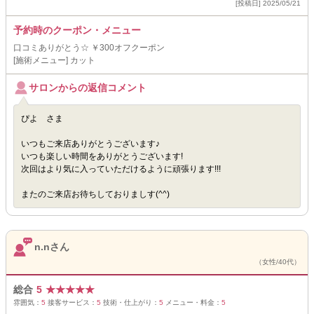
[投稿日] 2025/05/21
予約時のクーポン・メニュー
口コミありがとう☆ ￥300オフクーポン
[施術メニュー] カット
サロンからの返信コメント
ぴよ さま
いつもご来店ありがとうございます♪
いつも楽しい時間をありがとうございます!
次回はより気に入っていただけるように頑張ります!!!
またのご来店お待ちしておりましす(^^)
n.nさん
（女性/40代）
総合
5
★
★
★
★
★
雰囲気：
5
接客サービス：
5
技術・仕上がり：
5
メニュー・料金：
5