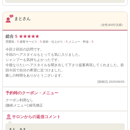
まとさん
（女性/40代/主婦）
総合
5
★
★
★
★
★
雰囲気：
5
接客サービス：
5
技術・仕上がり：
5
メニュー・料金：
5
今回２回目の訪問です。
今回のヘアスタイルもとっても気に入りました。
シャンプーも気持ちよかったです。
今後なりたいヘアスタイルを聞き出して下さり提案再現してくれました。前
回今回で自分の希望に近づけました。
癒しの時間をありがとうございます。
[投稿日] 2025/06/05
予約時のクーポン・メニュー
クーポン利用なし
[施術メニュー] 縮毛矯正
サロンからの返信コメント
まと さま