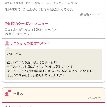
雰囲気：
5
接客サービス：
5
技術・仕上がり：
5
メニュー・料金：
5
2回の来店ですが仕上がりはどちらも気にいってます。
[投稿日] 2025/04/02
予約時のクーポン・メニュー
口コミありがとう☆ ￥300オフクーポン
[施術メニュー] カット
サロンからの返信コメント
ぴよ さま
嬉しい口コミをありがとうございます♪
ヘアスタイルも気に入っていただけて嬉しいです！
そして、いろんなお話が聞けて嬉しいです♪ありがとうございます。
またのご来店心よりお待ちしております(^^)
maさん
（女性/60代）