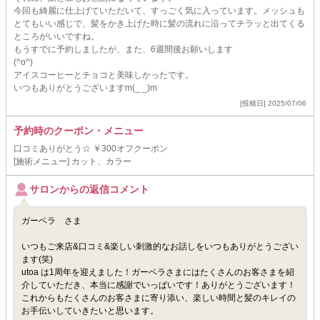
今回も綺麗に仕上げていただいて、すっごく気に入っています。メッシュも
とてもいい感じで、髪をかき上げた時に髪の流れに沿ってチラッと出てくる
ところがいいですね。
もうすでに予約しましたが、また、6週間後お願いします
(^o^)
アイスコーヒーとチョコと美味しかったです。
いつもありがとうございますm(_ _)m
[投稿日] 2025/07/06
予約時のクーポン・メニュー
口コミありがとう☆ ￥300オフクーポン
[施術メニュー] カット、カラー
サロンからの返信コメント
ガーベラ さま
いつもご来店&口コミ&楽しい刺激的なお話しをいつもありがとうござい
ます(笑)
utoa は1周年を迎えました！ガーベラさまにはたくさんのお客さまを紹
介していただき、本当に感謝でいっぱいです！ありがとうございます！
これからもたくさんのお客さまに寄り添い、楽しい時間と髪のキレイの
お手伝いしていきたいと思います。