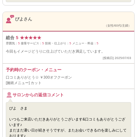
ぴよさん
（女性/60代/主婦）
総合
5
★
★
★
★
★
雰囲気：
5
接客サービス：
5
技術・仕上がり：
5
メニュー・料金：
5
今回もイメージどうりに仕上げていただき満足しています。
[投稿日] 2025/07/03
予約時のクーポン・メニュー
口コミありがとう☆ ￥300オフクーポン
[施術メニュー] カット
サロンからの返信コメント
ぴよ さま
いつもご来店いただきありがとうございます&口コミもありがとうござ
います♪
まだまだ暑い日が続きそうですが、またお会いできるのを楽しみにして
おります♪