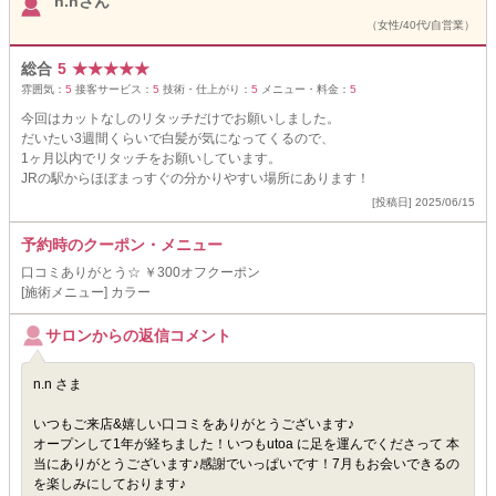
n.nさん
（女性/40代/自営業）
総合
5
★
★
★
★
★
雰囲気：
5
接客サービス：
5
技術・仕上がり：
5
メニュー・料金：
5
今回はカットなしのリタッチだけでお願いしました。
だいたい3週間くらいで白髪が気になってくるので、
1ヶ月以内でリタッチをお願いしています。
JRの駅からほぼまっすぐの分かりやすい場所にあります！
[投稿日] 2025/06/15
予約時のクーポン・メニュー
口コミありがとう☆ ￥300オフクーポン
[施術メニュー] カラー
サロンからの返信コメント
n.n さま
いつもご来店&嬉しい口コミをありがとうございます♪
オープンして1年が経ちました！いつもutoa に足を運んでくださって 本
当にありがとうございます♪感謝でいっぱいです！7月もお会いできるの
を楽しみにしております♪