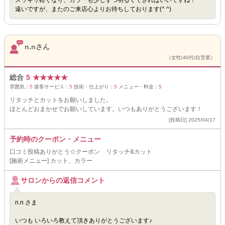
スッキリ軽くなり、カラーも少しずつ明るくできればいいですね！
遠いですが、またのご来店心よりお待ちしております(^ ^)
n.nさん
（女性/40代/自営業）
総合
5
★
★
★
★
★
雰囲気：
5
接客サービス：
5
技術・仕上がり：
5
メニュー・料金：
5
リタッチとカットをお願いしました。
ほとんどおまかせでお願いしています。いつもありがとうございます！
[投稿日] 2025/04/17
予約時のクーポン・メニュー
口コミ投稿ありがとう☆クーポン リタッチ&カット
[施術メニュー] カット、カラー
サロンからの返信コメント
n.n さま
いつも いろいろ教えて頂きありがとうございます♪