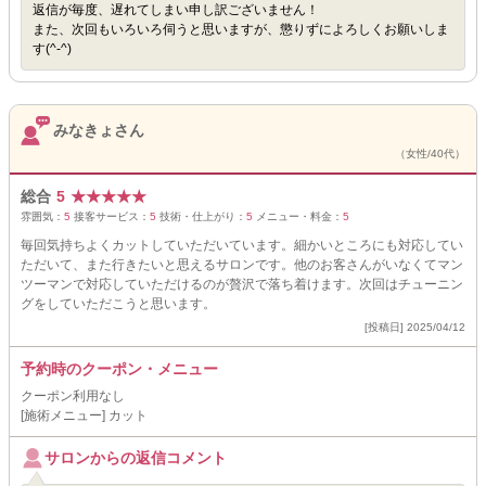
返信が毎度、遅れてしまい申し訳ございません！
また、次回もいろいろ伺うと思いますが、懲りずによろしくお願いしま
す(^-^)
みなきょさん
（女性/40代）
総合
5
★
★
★
★
★
雰囲気：
5
接客サービス：
5
技術・仕上がり：
5
メニュー・料金：
5
毎回気持ちよくカットしていただいています。細かいところにも対応してい
ただいて、また行きたいと思えるサロンです。他のお客さんがいなくてマン
ツーマンで対応していただけるのが贅沢で落ち着けます。次回はチューニン
グをしていただこうと思います。
[投稿日] 2025/04/12
予約時のクーポン・メニュー
クーポン利用なし
[施術メニュー] カット
サロンからの返信コメント