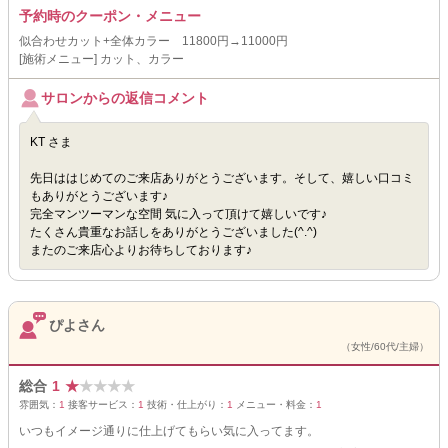
予約時のクーポン・メニュー
似合わせカット+全体カラー 11800円→11000円
[施術メニュー] カット、カラー
サロンからの返信コメント
KT さま
先日ははじめてのご来店ありがとうございます。そして、嬉しい口コミ
もありがとうございます♪
完全マンツーマンな空間 気に入って頂けて嬉しいです♪
たくさん貴重なお話しをありがとうございました(^.^)
またのご来店心よりお待ちしております♪
ぴよさん
（女性/60代/主婦）
総合
1
★
★
★
★
★
雰囲気：
1
接客サービス：
1
技術・仕上がり：
1
メニュー・料金：
1
いつもイメージ通りに仕上げてもらい気に入ってます。