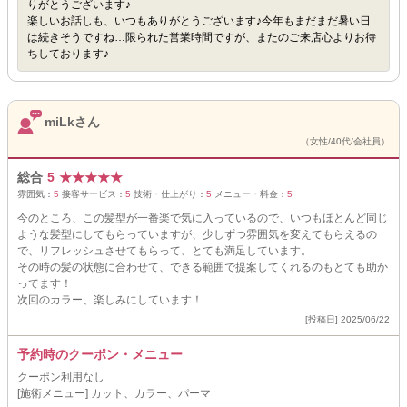
りがとうございます♪
楽しいお話しも、いつもありがとうございます♪今年もまだまだ暑い日
は続きそうですね…限られた営業時間ですが、またのご来店心よりお待
ちしております♪
miLkさん
（女性/40代/会社員）
総合
5
★
★
★
★
★
雰囲気：
5
接客サービス：
5
技術・仕上がり：
5
メニュー・料金：
5
今のところ、この髪型が一番楽で気に入っているので、いつもほとんど同じ
ような髪型にしてもらっていますが、少しずつ雰囲気を変えてもらえるの
で、リフレッシュさせてもらって、とても満足しています。
その時の髪の状態に合わせて、できる範囲で提案してくれるのもとても助か
ってます！
次回のカラー、楽しみにしています！
[投稿日] 2025/06/22
予約時のクーポン・メニュー
クーポン利用なし
[施術メニュー] カット、カラー、パーマ