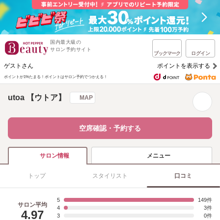
国内最大級の
サロン予約サイト
ブックマーク
ログイン
ゲストさん
ポイントを表示する
ポイントが1%たまる！
ポイントはサロン予約でつかえる！
utoa 【ウトア】
MAP
空席確認・予約する
メニュー
サロン情報
トップ
スタイリスト
口コミ
5
149
サロン平均
4
3
4.97
3
0