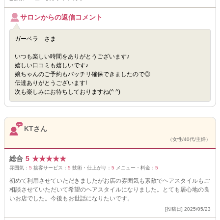
サロンからの返信コメント
ガーベラ さま
いつも楽しい時間をありがとうございます♪
嬉しい口コミも嬉しいです♪
娘ちゃんのご予約もバッチリ確保できましたので◎
伝達ありがとうございます!
次も楽しみにお待ちしておりますね(^ ^)
KTさん
（女性/40代/主婦）
総合
5
★
★
★
★
★
雰囲気：
5
接客サービス：
5
技術・仕上がり：
5
メニュー・料金：
5
初めて利用させていただきましたがお店の雰囲気も素敵でヘアスタイルもご
相談させていただいて希望のヘアスタイルになりました。とても居心地の良
いお店でした。今後もお世話になりたいです。
[投稿日] 2025/05/23