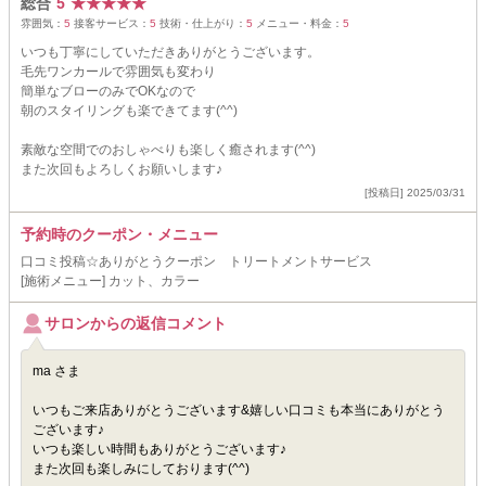
総合
5
★
★
★
★
★
雰囲気：
5
接客サービス：
5
技術・仕上がり：
5
メニュー・料金：
5
いつも丁寧にしていただきありがとうございます。
毛先ワンカールで雰囲気も変わり
簡単なブローのみでOKなので
朝のスタイリングも楽できてます(^^)
素敵な空間でのおしゃべりも楽しく癒されます(^^)
また次回もよろしくお願いします♪
[投稿日] 2025/03/31
予約時のクーポン・メニュー
口コミ投稿☆ありがとうクーポン トリートメントサービス
[施術メニュー] カット、カラー
サロンからの返信コメント
ma さま
いつもご来店ありがとうございます&嬉しい口コミも本当にありがとう
ございます♪
いつも楽しい時間もありがとうございます♪
また次回も楽しみにしております(^^)