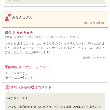
みなきょさん
（女性/40代/会社員）
総合
5
★
★
★
★
★
雰囲気：
5
接客サービス：
5
技術・仕上がり：
5
メニュー・料金：
5
今回もお世話になりました。暑くなるのですっきりとカットしていただきま
した。詐術もスピーディーで、マッサージも心地よかったです。ありがとう
ございました。またお願いします。
[投稿日] 2025/06/26
予約時のクーポン・メニュー
クーポン利用なし
[施術メニュー] カット
サロンからの返信コメント
みなきょ さま
いつもご来店いただきありがとうございます&嬉しい口コミも本当にあ