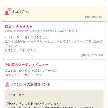
ミユキさん
（女性/40代/主婦）
総合
5
★
★
★
★
★
雰囲気：
5
接客サービス：
5
技術・仕上がり：
5
メニュー・料金：
5
カット、カラーをして頂きました。
重かった髪の毛もすっきりキレイにカットして頂き、カラーも丁寧に染めて
頂きました。
ありがとうございました。
[投稿日] 2025/05/08
予約時のクーポン・メニュー
口コミありがとう☆ ￥300オフクーポン
[施術メニュー] カット、カラー
サロンからの返信コメント
ミユキ さま
遠いところいつもありがとうございます♪