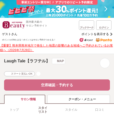
国内最大級の
サロン予約サイト
ブックマーク
ログイン
ゲストさん
ポイントを表示する
ポイントが1%たまる！
ポイントはサロン予約でつかえる！
【重要】熊本県熊本地方で発生した地震の影響のある地域へご予約されているお客
様へ（2026年7月28日）
Laugh Tale【ラフテル】
MAP
スマート支払いOK
空席確認・予約する
クーポン・メニュー
サロン情報
スタイ
トップ
スタイル
口コミ
リスト