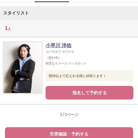
スタイリスト
1
人
小早川 洋佑
コバヤカワ ヨウスケ
（歴12年）
得意なイメージ
メンズカット
期待以上で応えれる様に頑張ります！
指名して予約する
1 / 1ページ
空席確認・予約する