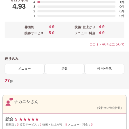
サロン平均
4
1
4.93
3
0
2
0
1
0
4.9
4.9
雰囲気
技術･仕上がり
5.0
4.9
接客サービス
メニュー･料金
口コミ・平均点について
絞り込み
メニュー
点数
性別･年代
27
件
ナカニシさん
（女性/50代/会社員）
総合
5
★
★
★
★
★
雰囲気：
5
接客サービス：
5
技術・仕上がり：
5
メニュー・料金：
5