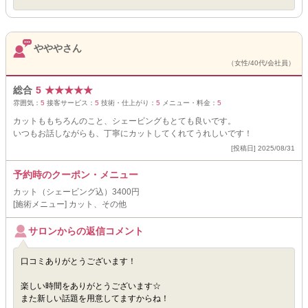
やややさん
（女性/40代/会社員）
総合
5
★
★
★
★
★
雰囲気：
5
接客サービス：
5
技術・仕上がり：
5
メニュー・料金：
5
カットももちろんのこと、シェービングもとても良いです。
いつもお話しながらも、丁寧にカットしてくれてうれしいです！
[投稿日] 2025/08/31
予約時のクーポン・メニュー
カット（シェービング込）3400円
[施術メニュー] カット、その他
サロンからの返信コメント
口コミありがとうございます！
楽しい時間をありがとうございます☆
また新しい話題を用意してますからね！