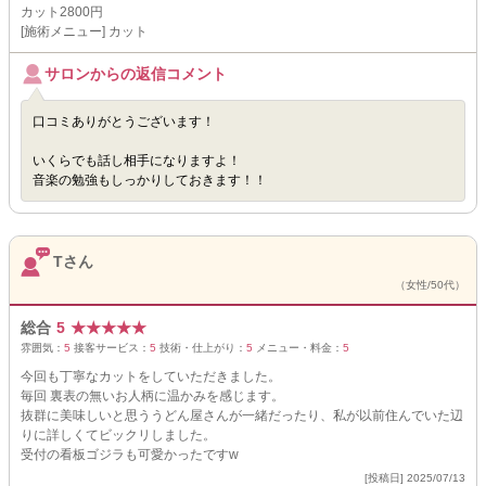
カット2800円
[施術メニュー] カット
サロンからの返信コメント
口コミありがとうございます！
いくらでも話し相手になりますよ！
音楽の勉強もしっかりしておきます！！
Tさん
（女性/50代）
総合
5
★
★
★
★
★
雰囲気：
5
接客サービス：
5
技術・仕上がり：
5
メニュー・料金：
5
今回も丁寧なカットをしていただきました。
毎回 裏表の無いお人柄に温かみを感じます。
抜群に美味しいと思ううどん屋さんが一緒だったり、私が以前住んでいた辺
りに詳しくてビックリしました。
受付の看板ゴジラも可愛かったですw
[投稿日] 2025/07/13