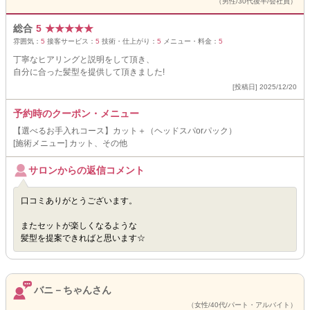
（男性/30代後半/会社員）
総合
5
★
★
★
★
★
雰囲気：
5
接客サービス：
5
技術・仕上がり：
5
メニュー・料金：
5
丁寧なヒアリングと説明をして頂き、
自分に合った髪型を提供して頂きました!
[投稿日] 2025/12/20
予約時のクーポン・メニュー
【選べるお手入れコース】カット＋（ヘッドスパorパック）
[施術メニュー] カット、その他
サロンからの返信コメント
口コミありがとうございます。
またセットが楽しくなるような
髪型を提案できればと思います☆
バニ－ちゃんさん
（女性/40代/パート・アルバイト）