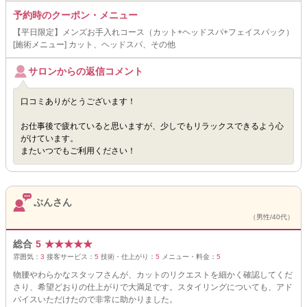
予約時のクーポン・メニュー
【平日限定】メンズお手入れコース（カット+ヘッドスパ+フェイスパック）
[施術メニュー] カット、ヘッドスパ、その他
サロンからの返信コメント
口コミありがとうございます！
お仕事後で疲れていると思いますが、少しでもリラックスできるよう心
がけています。
またいつでもご利用ください！
ぶんさん
（男性/40代）
総合
5
★
★
★
★
★
雰囲気：
3
接客サービス：
5
技術・仕上がり：
5
メニュー・料金：
5
物腰やわらかなスタッフさんが、カットのリクエストを細かく確認してくだ
さり、希望どおりの仕上がりで大満足です。スタイリングについても、アド
バイスいただけたので非常に助かりました。