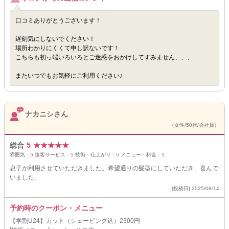
口コミありがとうございます！
遅刻気にしないでください！
場所わかりにくくて申し訳ないです！
こちらも初っ端いろいろとご迷惑をおかけしてすみません、、、
またいつでもお気軽にご利用ください♪
ナカニシさん
（女性/50代/会社員）
総合
5
★
★
★
★
★
雰囲気：
5
接客サービス：
5
技術・仕上がり：
5
メニュー・料金：
5
息子が利用させていただきました。希望通りの髪型にしていただき、喜んで
いました。
[投稿日] 2025/08/14
予約時のクーポン・メニュー
【学割U24】カット（シェービング込）2300円