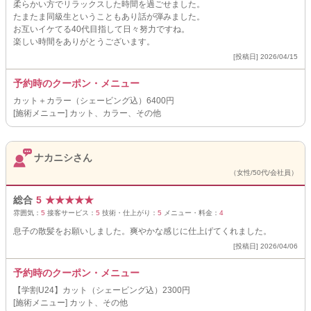
柔らかい方でリラックスした時間を過ごせました。
たまたま同級生ということもあり話が弾みました。
お互いイケてる40代目指して日々努力ですね。
楽しい時間をありがとうございます。
[投稿日] 2026/04/15
予約時のクーポン・メニュー
カット＋カラー（シェービング込）6400円
[施術メニュー] カット、カラー、その他
ナカニシさん
（女性/50代/会社員）
総合
5
★
★
★
★
★
雰囲気：
5
接客サービス：
5
技術・仕上がり：
5
メニュー・料金：
4
息子の散髪をお願いしました。爽やかな感じに仕上げてくれました。
[投稿日] 2026/04/06
予約時のクーポン・メニュー
【学割U24】カット（シェービング込）2300円
[施術メニュー] カット、その他