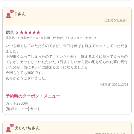
Tさん
（女性/50代/主婦）
総合
5
★
★
★
★
★
雰囲気：
5
接客サービス：
5
技術・仕上がり：
5
メニュー・料金：
5
いつも短くしていただくのですが、今回は伸ばす前提でカットしていただき
ました。
毛が細くなってしまったので、すいたりせず、纏まるように切って貰ったの
ですが、カットしていただいた３日後くらいから髪の毛も切られた事に気付
いたのか、急にキレイに纏まるようになりましたw
今回もとても満足です。
ありがとうございました。
[投稿日] 2025/12/28
予約時のクーポン・メニュー
カット2800円
[施術メニュー] カット
えいいちさん