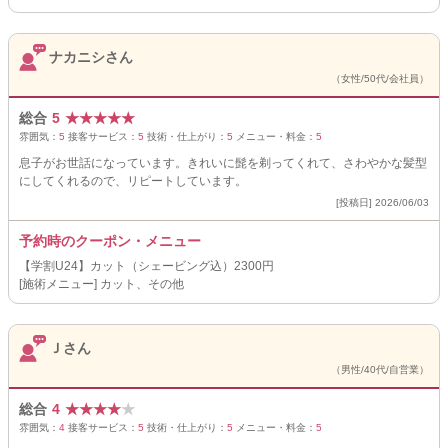
ナカニシさん
（女性/50代/会社員）
総合
5
★
★
★
★
★
雰囲気：
5
接客サービス：
5
技術・仕上がり：
5
メニュー・料金：
5
息子がお世話になっています。きれいに髭を剃ってくれて、さわやかな髪型
にしてくれるので、リピートしています。
[投稿日] 2026/06/03
予約時のクーポン・メニュー
【学割U24】カット（シェービング込）2300円
[施術メニュー] カット、その他
Ｊさん
（男性/40代/自営業）
総合
4
★
★
★
★
★
雰囲気：
4
接客サービス：
5
技術・仕上がり：
5
メニュー・料金：
5