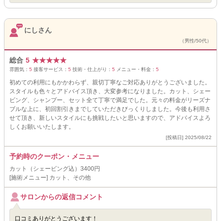
にしさん
（男性/50代）
総合
5
★
★
★
★
★
雰囲気：
5
接客サービス：
5
技術・仕上がり：
5
メニュー・料金：
5
初めての利用にもかかわらず、親切丁寧なご対応ありがとうございました。
スタイルも色々とアドバイス頂き、大変参考になりました。カット、シェー
ビング、シャンプー、セット全て丁寧で満足でした。元々の料金がリーズナ
ブルな上に、初回割引きまでしていただきびっくりしました。今後も利用さ
せて頂き、新しいスタイルにも挑戦したいと思いますので、アドバイスよろ
しくお願いいたします。
[投稿日] 2025/08/22
予約時のクーポン・メニュー
カット（シェービング込）3400円
[施術メニュー] カット、その他
サロンからの返信コメント
口コミありがとうございます！