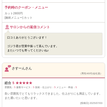
予約時のクーポン・メニュー
カット2800円
[施術メニュー] カット
サロンからの返信コメント
口コミありがとうございます！
ゴジラ君が営業中振って喜んでいます。
またいつでも寄ってくださいね♪
さすーんさん
（男性/40代/会社員）
総合
5
★
★
★
★
★
雰囲気：
5
接客サービス：
5
技術・仕上がり：
5
メニュー・料金：
5
良い雰囲気でとてもリラックスできました。仕上がりにも満足しています。
また通いたいと思います。
[投稿日] 2025/07/03