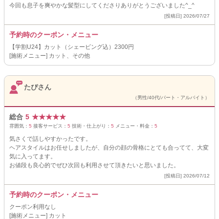
今回も息子を爽やかな髪型にしてくださりありがとうございました^_^
[投稿日] 2026/07/27
予約時のクーポン・メニュー
【学割U24】カット（シェービング込）2300円
[施術メニュー] カット、その他
たぴさん
（男性/40代/パート・アルバイト）
総合
5
★
★
★
★
★
雰囲気：
5
接客サービス：
5
技術・仕上がり：
5
メニュー・料金：
5
気さくで話しやすかったです。
ヘアスタイルはお任せしましたが、自分の顔の骨格にとても合ってて、大変
気に入ってます。
お値段も良心的でぜひ次回も利用させて頂きたいと思いました。
[投稿日] 2026/07/12
予約時のクーポン・メニュー
クーポン利用なし
[施術メニュー] カット