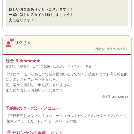
嬉しいお言葉ありがとうございます！！
一緒に新しいスタイル挑戦しましょう！
力になります！！
リクさん
（男性/20代後半/会社員）
総合
5
★
★
★
★
★
雰囲気：
5
接客サービス：
5
技術・仕上がり：
5
メニュー・料金：
5
非常にユーモアがある方で話が面白いだけでなく、技術もとても高く総合的
に大満足させていただきました。
初っ端から遅刻して申し訳ございません。
また何卒宜しくお願いいたします！
[投稿日] 2025/08/15
予約時のクーポン・メニュー
【平日限定】メンズお手入れコース（カット+ヘッドスパ+フェイスパック）
[施術メニュー] カット、ヘッドスパ、その他
サロンからの返信コメント