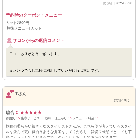
[投稿日] 2025/06/28
予約時のクーポン・メニュー
カット2800円
[施術メニュー] カット
サロンからの返信コメント
口コミありがとうございます。
またいつでもお気軽に利用していただければ幸いです。
Tさん
（女性/50代）
総合
5
★
★
★
★
★
雰囲気：
5
接客サービス：
5
技術・仕上がり：
5
メニュー・料金：
5
物腰の柔らかい気さくなスタイリストさんが、こちら側が考えているスタイ
ルを汲んで更に似合うような提案をしてくださり、貸切り状態でとっても丁
寧にカットしてくださるので、ゆったりと安心してお任せできます。