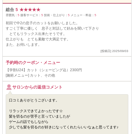
総合
5
★
★
★
★
★
雰囲気：
5
接客サービス：
5
技術・仕上がり：
5
メニュー・料金：
5
初回で中2の息子のカットをお願いしました。
すごく丁寧に優しく 息子と対話して好みを聞いて下さり
とてもリラックス出来たそうです。
仕上がりも とても素敵で大満足です。
また、お伺いします。
[投稿日] 2025/09/03
予約時のクーポン・メニュー
【学割U24】カット（シェービング込）2300円
[施術メニュー] カット、その他
サロンからの返信コメント
口コミありがとうございます。
リラックスできてよかったです☆
髪を切るのが苦手と言っていましたが
ゲームの話でもしながら
少しでも髪を切るのが好きになってくれたらいいなぁと思ってます♪