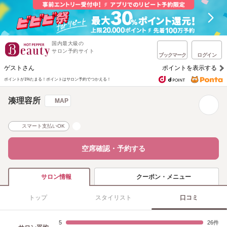
国内最大級の
サロン予約サイト
ブックマーク
ログイン
ゲストさん
ポイントを表示する
ポイントが1%たまる！
ポイントはサロン予約でつかえる！
湊理容所
MAP
スマート支払いOK
空席確認・予約する
クーポン・メニュー
サロン情報
トップ
スタイリスト
口コミ
5
26