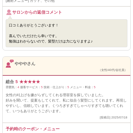
[施術メニュー] カット、その他
サロンからの返信コメント
口コミありがとうございます！
喜んでいただけたら幸いです。
勉強はわからないので、髪型だけは力になりますよ♪
やややさん
（女性/40代/会社員）
総合
5
★
★
★
★
★
雰囲気：
4
接客サービス：
5
技術・仕上がり：
5
メニュー・料金：
5
女性の刈上げを嫌がらずしてくれる理容室を探していました。
好みを聞いて、提案もしてくれて、私に似合う髪型にしてくれます。再現し
やすいし、信頼しています。くつろぎすぎてしゃべりすぎても聴いてくれ
て、いつもありがとうございます。
[投稿日] 2025/07/18
予約時のクーポン・メニュー