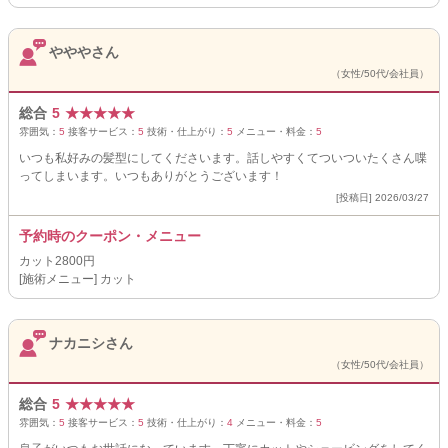
やややさん
（女性/50代/会社員）
総合
5
★
★
★
★
★
雰囲気：
5
接客サービス：
5
技術・仕上がり：
5
メニュー・料金：
5
いつも私好みの髪型にしてくださいます。話しやすくてついついたくさん喋
ってしまいます。いつもありがとうございます！
[投稿日] 2026/03/27
予約時のクーポン・メニュー
カット2800円
[施術メニュー] カット
ナカニシさん
（女性/50代/会社員）
総合
5
★
★
★
★
★
雰囲気：
5
接客サービス：
5
技術・仕上がり：
4
メニュー・料金：
5