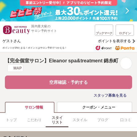
国内最大級の
サロン予約サイト
ブックマーク
ログイン
ゲストさん
ポイントを表示する
ポイントが1%たまる！
ポイントはサロン予約でつかえる！
【完全個室サロン】Eleanor spa&treatment 錦糸町
MAP
空席確認・予約する
スタッフ募集を見る
クーポン・メニュー
サロン情報
スタイ
トップ
こだわり
スタイル
ブログ
口コミ
リスト