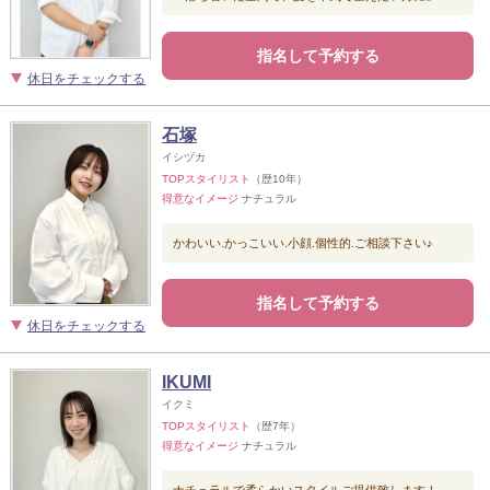
指名して予約する
休日をチェックする
石塚
イシヅカ
TOPスタイリスト
（歴10年）
得意なイメージ
ナチュラル
かわいい.かっこいい.小顔.個性的.ご相談下さい♪
指名して予約する
休日をチェックする
IKUMI
イクミ
TOPスタイリスト
（歴7年）
得意なイメージ
ナチュラル
ナチュラルで柔らかいスタイルご提供致します！