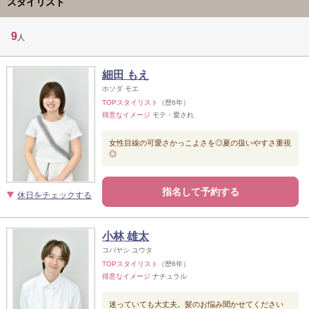
スタイリスト
9
人
細田 もえ
ホソダ モエ
TOPスタイリスト
（歴6年）
得意なイメージ
モテ・愛され
女性目線の可愛さかっこよさを◎夏の扱いやすさ重視
◎
指名して予約する
休日をチェックする
小林 雄太
コバヤシ ユウタ
TOPスタイリスト
（歴6年）
得意なイメージ
ナチュラル
迷っていても大丈夫。髪のお悩み聞かせてください