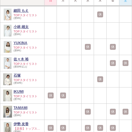
日
月
火
水
木
金
土
細田 もえ
休
TOPスタイリスト
(歴6年)
小林 雄太
TOPスタイリスト
(歴6年)
YUKINA
休
休
TOPスタイリスト
(歴8年)
佐々木 裕
休
休
TOPスタイリスト
(歴20年以上)
石塚
休
TOPスタイリスト
(歴10年)
IKUMI
休
休
TOPスタイリスト
(歴7年)
TAMAMI
休
休
休
TOPスタイリスト
(歴6年)
伊勢 友香
休
休
休
休
休
【店長】トップスタ…
(歴8年)