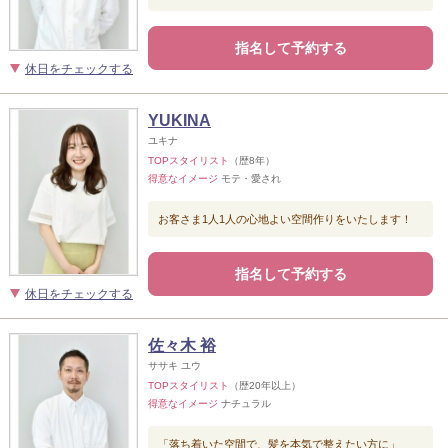
指名して予約する
休日をチェックする
YUKINA
ユキナ
TOPスタイリスト
（歴8年）
得意なイメージ
モテ・愛され
お客さま1人1人の心地よい空間作りをいたします！
指名して予約する
休日をチェックする
佐々木 裕
ササキ ユウ
TOPスタイリスト
（歴20年以上）
得意なイメージ
ナチュラル
「落ち着いた空間で、髪を本気で整えたい方に」