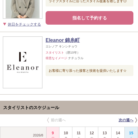
ライフスタイルに沿ったスタイル提案を致します◎
指名して予約する
休日をチェックする
Eleanor 錦糸町
エレノア キンシチョウ
スタイリスト
（歴10年）
得意なイメージ
ナチュラル
お客様に寄り添った接客と技術を提供いたします☆
スタイリストのスケジュール
前の週へ
次の週へ
9
10
11
12
13
14
15
2026
/
8