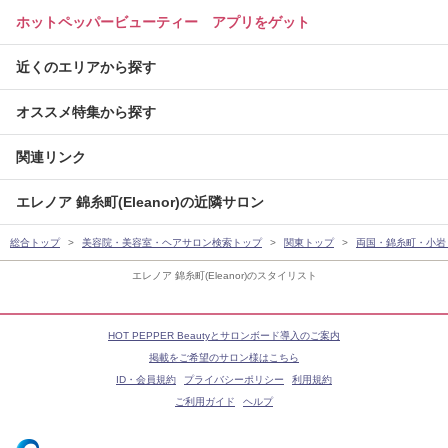
ホットペッパービューティー アプリをゲット
近くのエリアから探す
オススメ特集から探す
関連リンク
エレノア 錦糸町(Eleanor)の近隣サロン
総合トップ
美容院・美容室・ヘアサロン検索トップ
関東トップ
両国・錦糸町・小岩
エレノア 錦糸町(Eleanor)のスタイリスト
HOT PEPPER Beautyとサロンボード導入のご案内
掲載をご希望のサロン様はこちら
ID・会員規約
プライバシーポリシー
利用規約
ご利用ガイド
ヘルプ