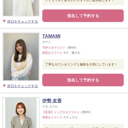
指名して予約する
休日をチェックする
TAMAMI
タマミ
TOPスタイリスト
（歴6年）
得意なイメージ
モテ・愛され
丁寧なカウンセリングと施術を大切にしています！
指名して予約する
休日をチェックする
伊勢 友香
イセ ユウカ
【店長】トップスタイリスト
（歴8年）
得意なイメージ
ナチュラル