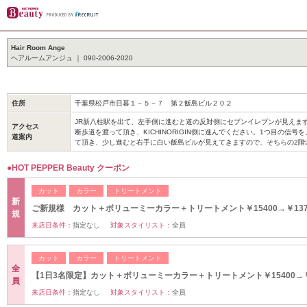
Hair Room Ange
ヘアルームアンジュ ｜ 090-2006-2020
住所
千葉県松戸市日暮１－５－７ 第２飯島ビル２０２
JR新八柱駅を出て、左手側に進むと道の反対側にセブンイレブンが見えま
アクセス
断歩道を渡って頂き、KICHINORIGIN側に進んでください。1つ目の信号
道案内
て頂き、少し進むと右手に白い飯島ビルが見えてきますので、そちらの2
●HOT PEPPER Beauty クーポン
カット
カラー
トリートメント
新
ご新規様 カット＋ボリューミーカラー＋トリートメント￥15400→￥137
規
来店日条件：
指定なし
対象スタイリスト：
全員
カット
カラー
トリートメント
全
【1日3名限定】カット＋ボリューミーカラー＋トリートメント￥15400→￥1
員
来店日条件：
指定なし
対象スタイリスト：
全員