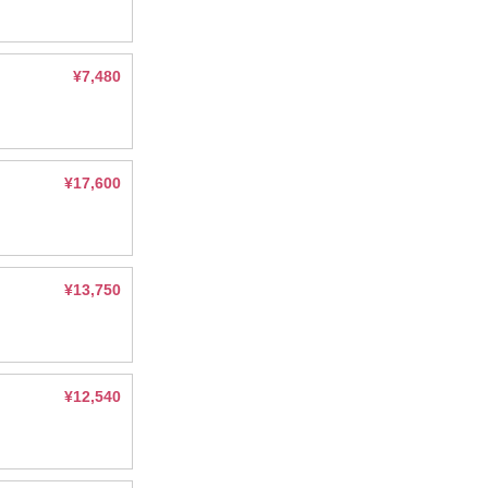
¥7,480
¥17,600
¥13,750
¥12,540