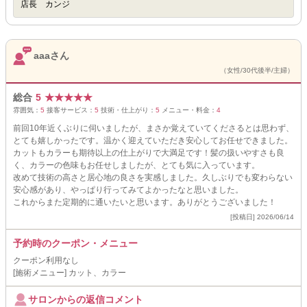
店長 カンジ
aaaさん
（女性/30代後半/主婦）
総合
5
★
★
★
★
★
雰囲気：
5
接客サービス：
5
技術・仕上がり：
5
メニュー・料金：
4
前回10年近くぶりに伺いましたが、まさか覚えていてくださるとは思わず、
とても嬉しかったです。温かく迎えていただき安心してお任せできました。
カットもカラーも期待以上の仕上がりで大満足です！髪の扱いやすさも良
く、カラーの色味もお任せしましたが、とても気に入っています。
改めて技術の高さと居心地の良さを実感しました。久しぶりでも変わらない
安心感があり、やっぱり行ってみてよかったなと思いました。
これからまた定期的に通いたいと思います。ありがとうございました！
[投稿日] 2026/06/14
予約時のクーポン・メニュー
クーポン利用なし
[施術メニュー] カット、カラー
サロンからの返信コメント