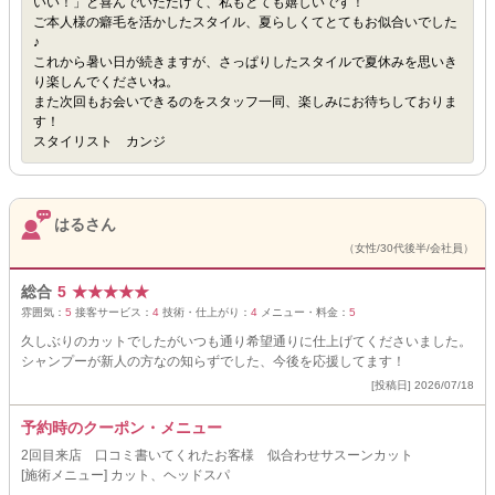
いい！」と喜んでいただけて、私もとても嬉しいです！
ご本人様の癖毛を活かしたスタイル、夏らしくてとてもお似合いでした
♪
これから暑い日が続きますが、さっぱりしたスタイルで夏休みを思いき
り楽しんでくださいね。
また次回もお会いできるのをスタッフ一同、楽しみにお待ちしておりま
す！
スタイリスト カンジ
はるさん
（女性/30代後半/会社員）
総合
5
★
★
★
★
★
雰囲気：
5
接客サービス：
4
技術・仕上がり：
4
メニュー・料金：
5
久しぶりのカットでしたがいつも通り希望通りに仕上げてくださいました。
シャンプーが新人の方なの知らずでした、今後を応援してます！
[投稿日] 2026/07/18
予約時のクーポン・メニュー
2回目来店 口コミ書いてくれたお客様 似合わせサスーンカット
[施術メニュー] カット、ヘッドスパ