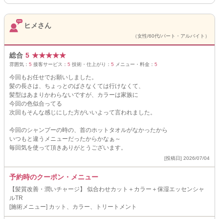
ヒメさん
（女性/60代/パート・アルバイト）
総合
5
★
★
★
★
★
雰囲気：
5
接客サービス：
5
技術・仕上がり：
5
メニュー・料金：
5
今回もお任せでお願いしました。
髪の長さは、ちょっとのばさなくては行けなくて、
髪型はあまりかわらないですが、カラーは家族に
今回の色似合ってる
次回もそんな感じにした方がいいよって言われました。
今回のシャンプーの時の、首のホットタオルがなかったから
いつもと違うメニューだったからかなぁ～
毎回気を使って頂きありがとうございます。
[投稿日] 2026/07/04
予約時のクーポン・メニュー
【髪質改善・潤いチャージ】 似合わせカット＋カラー＋保湿エッセンシャ
ルTR
[施術メニュー] カット、カラー、トリートメント