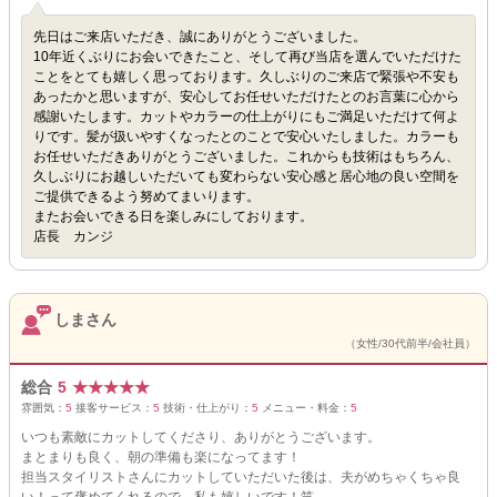
先日はご来店いただき、誠にありがとうございました。
10年近くぶりにお会いできたこと、そして再び当店を選んでいただけた
ことをとても嬉しく思っております。久しぶりのご来店で緊張や不安も
あったかと思いますが、安心してお任せいただけたとのお言葉に心から
感謝いたします。カットやカラーの仕上がりにもご満足いただけて何よ
りです。髪が扱いやすくなったとのことで安心いたしました。カラーも
お任せいただきありがとうございました。これからも技術はもちろん、
久しぶりにお越しいただいても変わらない安心感と居心地の良い空間を
ご提供できるよう努めてまいります。
またお会いできる日を楽しみにしております。
店長 カンジ
しまさん
（女性/30代前半/会社員）
総合
5
★
★
★
★
★
雰囲気：
5
接客サービス：
5
技術・仕上がり：
5
メニュー・料金：
5
いつも素敵にカットしてくださり、ありがとうございます。
まとまりも良く、朝の準備も楽になってます！
担当スタイリストさんにカットしていただいた後は、夫がめちゃくちゃ良