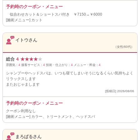
予約時のクーポン・メニュー
似合わせカット＆ショートスパ付き ￥7150→￥6000
[施術メニュー] カット
イトウさん
（女性/60代）
総合
4
★
★
★
★
★
雰囲気：
4
接客サービス：
4
技術・仕上がり：
4
メニュー・料金：
4
シャンプーやヘッドスパは、いつも寝てしまいそうになるくらい気持ちよく
リラックスします
またおじゃまします
[投稿日] 2026/08/06
予約時のクーポン・メニュー
クーポン利用なし
[施術メニュー] カラー、トリートメント、ヘッドスパ
まろぱるさん