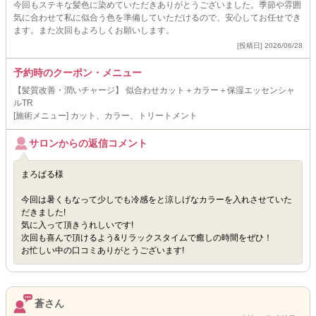
今回もステキな髪色に染めていただきありがとうございました。季節や雰囲
気に合わせて私に似合う色を準備していただけるので、安心してお任せでき
ます。また次回もよろしくお願いします。
[投稿日] 2026/06/28
予約時のクーポン・メニュー
【髪質改善・潤いチャージ】 似合わせカット＋カラー＋保湿エッセンシャ
ルTR
[施術メニュー] カット、カラー、トリートメント
サロンからの返信コメント
まろぱる様
今回は暑くもなって少しでも冷感をと涼しげなカラーを入れさせていた
だきました!
気に入って頂きうれしいです!
次回も喜んで頂けるよう&リラックスタイムで癒しの時間をぜひ！
お忙しい中の口コミありがとうございます!
蒼さん