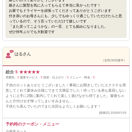
嬉しい口コミありがとうございます
娘さんに髪型を気に入ってもらえて本当に良かったです！
お家でもドライヤーを頑張ってくださってありがとうございます
付き添いのお母さんにも、少しでもゆっくり過ごしていただけたらと思
っているので、そう言っていただけて嬉しいです
「また戻ってこようかな」の一言、とても励みになりました。
ぜひ何年ぶりでも大歓迎です
はるさん
（女性/30代後半）
総合
5
★
★
★
★
★
雰囲気：
5
接客サービス：
5
技術・仕上がり：
5
メニュー・料金：
5
子供のカットありがとうございました！事前にお聞きしていたエクステも用
意してくれて夏休み仕様にできて大満足でした！待っている弟も退屈しない
ように上手に2階に案内してくれて楽しく遊びながら待てました。最後ちゃ
んと片付けせず帰ってしまいすみません…
子供たち喜んでいたのでまた次回もよろしくお願いします！
[投稿日] 2026/07/25
予約時のクーポン・メニュー
小学生カット