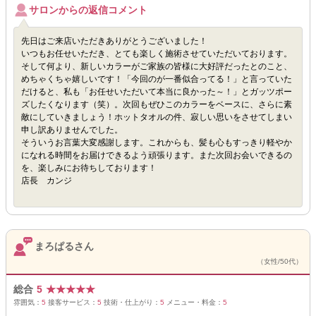
サロンからの返信コメント
先日はご来店いただきありがとうございました！
いつもお任せいただき、とても楽しく施術させていただいております。
そして何より、新しいカラーがご家族の皆様に大好評だったとのこと、
めちゃくちゃ嬉しいです！「今回のが一番似合ってる！」と言っていた
だけると、私も「お任せいただいて本当に良かった～！」とガッツポー
ズしたくなります（笑）。次回もぜひこのカラーをベースに、さらに素
敵にしていきましょう！ホットタオルの件、寂しい思いをさせてしまい
申し訳ありませんでした。
そういうお言葉大変感謝します。これからも、髪も心もすっきり軽やか
になれる時間をお届けできるよう頑張ります。また次回お会いできるの
を、楽しみにお待ちしております！
店長 カンジ
まろぱるさん
（女性/50代）
総合
5
★
★
★
★
★
雰囲気：
5
接客サービス：
5
技術・仕上がり：
5
メニュー・料金：
5