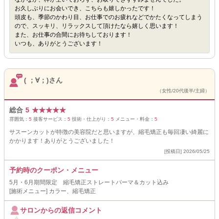
お久しぶりにお会いでき、こちらも嬉しかったです！
頭皮も、季節のかわり目、お仕事でのお疲れなどでかたくなってしまう
ので、スッキリ、リラックスして頂けたなら嬉しく思います！
また、お仕事の合間にお待ちしております！
いつも、ありがとうございます！
( ；∀；)さん
（女性/20代後半/主婦）
総合
5
★
★
★
★
★
雰囲気：
5
接客サービス：
5
技術・仕上がり：
5
メニュー・料金：
5
サスーンカットが特徴の美容院だと思いますが、縮毛矯正も毎回凄い綺麗に
かかります！ありがとうございました！
[投稿日] 2026/05/25
予約時のクーポン・メニュー
5月・6月期間限定 縮毛矯正ストレートパーマ＆カット込み
[施術メニュー] カラー、縮毛矯正
サロンからの返信コメント