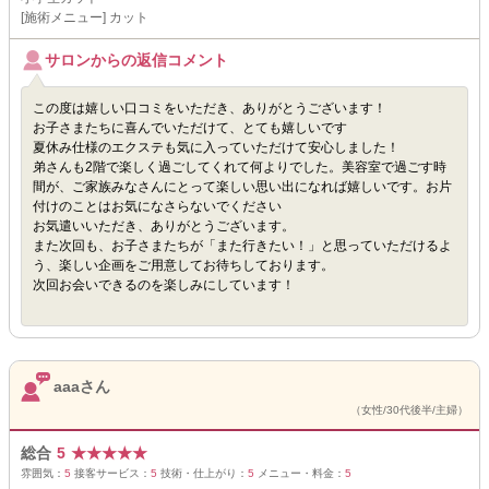
[施術メニュー] カット
サロンからの返信コメント
この度は嬉しい口コミをいただき、ありがとうございます！
お子さまたちに喜んでいただけて、とても嬉しいです
夏休み仕様のエクステも気に入っていただけて安心しました！
弟さんも2階で楽しく過ごしてくれて何よりでした。美容室で過ごす時
間が、ご家族みなさんにとって楽しい思い出になれば嬉しいです。お片
付けのことはお気になさらないでください
お気遣いいただき、ありがとうございます。
また次回も、お子さまたちが「また行きたい！」と思っていただけるよ
う、楽しい企画をご用意してお待ちしております。
次回お会いできるのを楽しみにしています！
aaaさん
（女性/30代後半/主婦）
総合
5
★
★
★
★
★
雰囲気：
5
接客サービス：
5
技術・仕上がり：
5
メニュー・料金：
5