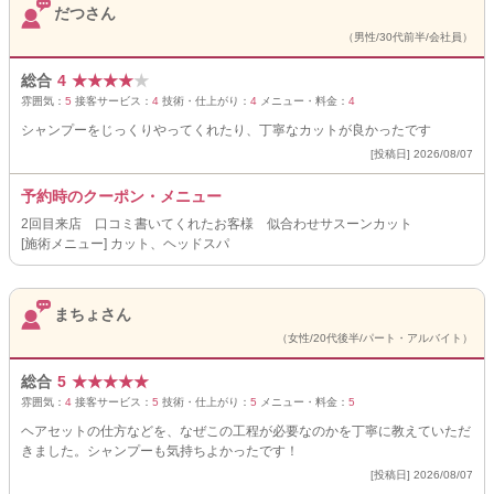
だつさん
（男性/30代前半/会社員）
総合
4
★
★
★
★
★
雰囲気：
5
接客サービス：
4
技術・仕上がり：
4
メニュー・料金：
4
シャンプーをじっくりやってくれたり、丁寧なカットが良かったです
[投稿日] 2026/08/07
予約時のクーポン・メニュー
2回目来店 口コミ書いてくれたお客様 似合わせサスーンカット
[施術メニュー] カット、ヘッドスパ
まちょさん
（女性/20代後半/パート・アルバイト）
総合
5
★
★
★
★
★
雰囲気：
4
接客サービス：
5
技術・仕上がり：
5
メニュー・料金：
5
ヘアセットの仕方などを、なぜこの工程が必要なのかを丁寧に教えていただ
きました。シャンプーも気持ちよかったです！
[投稿日] 2026/08/07