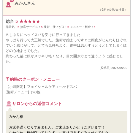
みかんさん
（女性/40代/会社員）
総合
5
★
★
★
★
★
雰囲気：
5
接客サービス：
5
技術・仕上がり：
5
メニュー・料金：
5
久しぶりにヘッドスパを受けに行ってきました
やっぱり行って大正解でした。施術が始まってすぐに頭皮がじんわりほぐれ
ていく感じがして、とても気持ちよく、途中は思わずうとうとしてしまうほ
どの心地よさでした。
終わった後は頭がスッキリ軽くなり、目の開き方まで違うように感じまし
た。
[投稿日] 2026/05/30
予約時のクーポン・メニュー
【小川限定】フェイシャルケア＋ヘッドスパ
[施術メニュー] その他
サロンからの返信コメント
みかん様
お返事遅くなりすみません。ご来店ありがとうございます！
なかなか、枠が空いておらず、お取りできずすみませんでした。