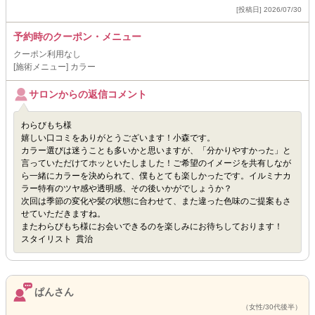
[投稿日] 2026/07/30
予約時のクーポン・メニュー
クーポン利用なし
[施術メニュー] カラー
サロンからの返信コメント
わらびもち様
嬉しい口コミをありがとうございます！小森です。
カラー選びは迷うことも多いかと思いますが、「分かりやすかった」と
言っていただけてホッといたしました！ご希望のイメージを共有しなが
ら一緒にカラーを決められて、僕もとても楽しかったです。イルミナカ
ラー特有のツヤ感や透明感、その後いかがでしょうか？
次回は季節の変化や髪の状態に合わせて、また違った色味のご提案もさ
せていただきますね。
またわらびもち様にお会いできるのを楽しみにお待ちしております！
スタイリスト 貫治
ぱんさん
（女性/30代後半）