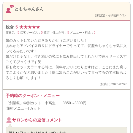
ともちゃんさん
（未設定・その他/40代）
総合
5
★
★
★
★
★
雰囲気：
5
接客サービス：
5
技術・仕上がり：
5
メニュー・料金：
5
娘のカットしていただきありがとうございました！
あれからアドバイス通りにドライヤーでやってて、髪型めちゃくちゃ気に入
ってるみたいです！
娘だけじゃなく、付き添いの私にも飲み物出してくれたりで色々サービスす
ごくてびっくりです笑
私も次カットカラーする時は、何年かぶりになりますけど、ここにまた戻っ
てこようかなと思いました！娘は次もここがいいって言ってるので次回もよ
ろしくお願いします！
[投稿日] 2026/07/28
予約時のクーポン・メニュー
「創業祭」学割カット 中高生 3850→3300円
[施術メニュー] カット
サロンからの返信コメント