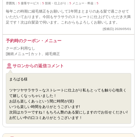
雰囲気：
5
接客サービス：
5
技術・仕上がり：
5
メニュー・料金：
5
毎年この時期に縮毛矯正をお願いして1年間まとまりのある髪で過ごさせて
いただいております。今回もサラサラのストレートに仕上げていただき大満
足です！次は白髪染で伺います。これからもよろしくお願いします。
[投稿日] 2026/05/01
予約時のクーポン・メニュー
クーポン利用なし
[施術メニュー] カット、縮毛矯正
サロンからの返信コメント
まろばる様
ツヤツヤサラサラ～なストレートに仕上がり私もとっても触り心地良く
て嬉しくなっちゃいました！
お話も楽しくあっという間に時間が(笑)
いつも楽しい時間をありがとうございます!
次回はカラーですね！もちろん艶のある髪にしますのでお任せください!
お忙しい中の口コミありがとうございます！