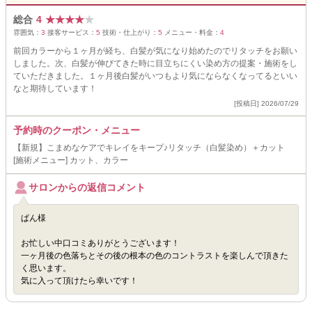
総合
4
★
★
★
★
★
雰囲気：
3
接客サービス：
5
技術・仕上がり：
5
メニュー・料金：
4
前回カラーから１ヶ月が経ち、白髪が気になり始めたのでリタッチをお願い
しました。次、白髪が伸びてきた時に目立ちにくい染め方の提案・施術をし
ていただきました。１ヶ月後白髪がいつもより気にならなくなってるといい
なと期待しています！
[投稿日] 2026/07/29
予約時のクーポン・メニュー
【新規】こまめなケアでキレイをキープ♪リタッチ（白髪染め）＋カット
[施術メニュー] カット、カラー
サロンからの返信コメント
ぱん様
お忙しい中口コミありがとうございます！
一ヶ月後の色落ちとその後の根本の色のコントラストを楽しんで頂きた
く思います。
気に入って頂けたら幸いです！