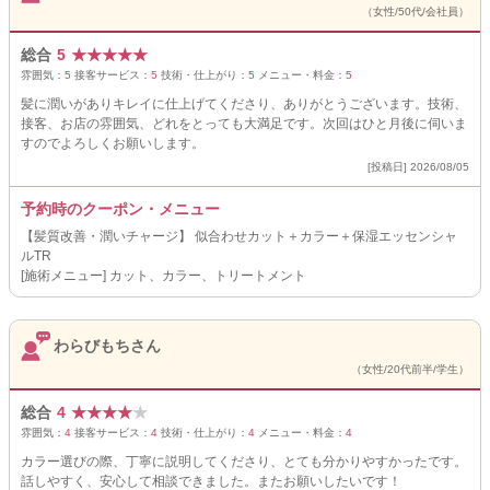
（女性/50代/会社員）
総合
5
★
★
★
★
★
雰囲気：
5
接客サービス：
5
技術・仕上がり：
5
メニュー・料金：
5
髪に潤いがありキレイに仕上げてくださり、ありがとうございます。技術、
接客、お店の雰囲気、どれをとっても大満足です。次回はひと月後に伺いま
すのでよろしくお願いします。
[投稿日] 2026/08/05
予約時のクーポン・メニュー
【髪質改善・潤いチャージ】 似合わせカット＋カラー＋保湿エッセンシャ
ルTR
[施術メニュー] カット、カラー、トリートメント
わらびもちさん
（女性/20代前半/学生）
総合
4
★
★
★
★
★
雰囲気：
4
接客サービス：
4
技術・仕上がり：
4
メニュー・料金：
4
カラー選びの際、丁寧に説明してくださり、とても分かりやすかったです。
話しやすく、安心して相談できました。またお願いしたいです！