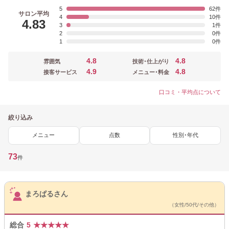
5
62
サロン平均
4
10
4.83
3
1
2
0
1
0
4.8
4.8
雰囲気
技術･仕上がり
4.9
4.8
接客サービス
メニュー･料金
口コミ・平均点について
絞り込み
メニュー
点数
性別･年代
73
件
サロンPick Up
まろぱるさん
（女性/50代/その他）
総合
5
★
★
★
★
★