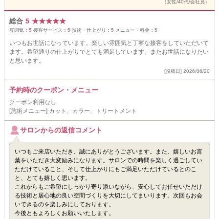
（女性/40代/会社員）
総合
5
★
★
★
★
★
雰囲気：
5
接客サービス：
5
技術・仕上がり：
5
メニュー・料金：
5
いつもお世話になっています。楽しい雰囲気と丁寧な接客をしていただいて
ます。希望通りの仕上がりでとても満足しています。またお世話になりたい
と思います。
[投稿日] 2026/06/20
予約時のクーポン・メニュー
クーポン利用なし
[施術メニュー] カット、カラー、トリートメント
サロンからの返信コメント
いつもご来店いただき、誠にありがとうございます。また、嬉しいお言
葉をいただき大変励みになります。サロンでの時間を楽しく過ごしてい
ただけていること、そして仕上がりにもご満足いただけているとのこ
と、とても嬉しく思います。
これからもご希望にしっかり寄り添いながら、安心してお任せいただけ
る技術と居心地の良い空間づくりを大切にしてまいります。次回もお会
いできるのを楽しみにしております。
今後ともよろしくお願いいたします。