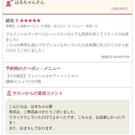
はるちゃんさん
（女性/40代）
総合
5
★
★
★
★
★
雰囲気：
4
接客サービス：
5
技術・仕上がり：
5
メニュー・料金：
5
フェイシャルマッサージとヘッドスパがとても気持ち良くてリラックス出来
ました♪
こちらの希望も汲んでオプションもやっていただき綺麗に仕上げくださりあ
りがとうございました！
[投稿日] 2026/07/09
予約時のクーポン・メニュー
【小川限定】フェイシャルケア＋ヘッドスパ
[施術メニュー] その他
サロンからの返信コメント
こんにちは。はるちゃん様
先日は、ご来店ありがとうございました。
リラックスしていただけてよかったです。こちらも、お話楽しかったで
す！
また、おまちしております。