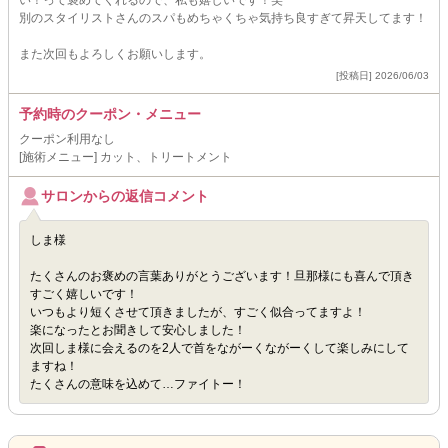
い！って褒めてくれるので、私も嬉しいです！笑
別のスタイリストさんのスパもめちゃくちゃ気持ち良すぎて昇天してます！
また次回もよろしくお願いします。
[投稿日] 2026/06/03
予約時のクーポン・メニュー
クーポン利用なし
[施術メニュー] カット、トリートメント
サロンからの返信コメント
しま様
たくさんのお褒めの言葉ありがとうございます！旦那様にも喜んで頂き
すごく嬉しいです！
いつもより短くさせて頂きましたが、すごく似合ってますよ！
楽になったとお聞きして安心しました！
次回しま様に会えるのを2人で首をながーくながーくして楽しみにして
ますね！
たくさんの意味を込めて…ファイトー！