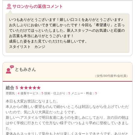
サロンからの返信コメント
いつもありがとうございます！嬉しい口コミをありがとうございます♪
お久しぶりにお会いできて嬉しかったです！今回も「希望通り」と言っ
ていただけてほっといたしました。新人スタッフへのお気遣いと応援の
お言葉も本当にありがとうございます！
成長した姿をまた見ていただけたら嬉しいです。
スタイリスト カンジ
ともみさん
（女性/30代後半/会社員）
総合
5
★
★
★
★
★
雰囲気：
4
接客サービス：
5
技術・仕上がり：
5
メニュー・料金：
5
本日も大変お世話になりました。
本人からの難しい要望ものんで細かいところは対話しながら仕上げていただ
いたので、気に入り大満足だったようです。
新しいヘアスタイルで明日友達にあうのを楽しみにしており、次の日の朝は
はやく学校に行きたくて仕方ない様子でいつもより早めに登校していきまし
た。
夏休みもスッキリして気分も上がり楽しくスタートできそうです。ありがと