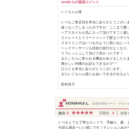
seolからの返信コメント
いくちゃん様
いつもご来店頂き本当にありがとうござい
遠くなってしまったのですが、ここまで通
ヘアスタイルも気に入って頂けてすごく嬉しい
ストレートとトリートメントで髪もツヤツ
スタイリングはいつものように前にねじっ
ヘッドマッサージも頭皮の血行がよくなり
リフレッシュして頂けて良かったです！
またこちらに来られる機会がありましたら
懐かしい沖縄のお話もできるので^ ^
口コミも本当にありがとうございます。
またいくちゃん様にお会いできるのを心よ
田村具子
k03k0644さん
（女性/50代/パート・アルバ
総合
5
雰囲気
5
接客
いつもとても丁寧なカットで、手触り、癖、
今回も過去一いい感じです！テンションあが