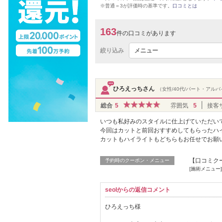
※普通＝3が評価時の基準です。
口コミとは
163
件の口コミがあります
絞り込み
メニュー
ひろえっちさん
（女性/40代/パート・アル
総合
5
雰囲気
5
接客
いつも私好みのスタイルに仕上げていただい
今回はカットと前回おすすめしてもらったハ
カットもハイライトもどちらもお任せでお願
【口コミク
予約時のクーポン・メニュー
[施術メニュ
seolからの返信コメント
ひろえっち様