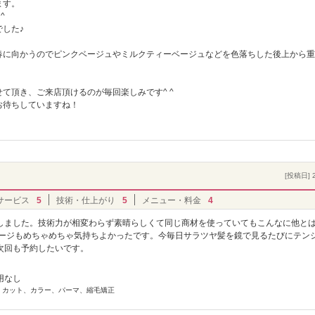
ます。
^
した♪
春に向かうのでピンクベージュやミルクティーベージュなどを色落ちした後上から重
て頂き、ご来店頂けるのが毎回楽しみです^ ^
お待ちしていますね！
[投稿日] 2
サービス
5
技術・仕上がり
5
メニュー・料金
4
しました。技術力が相変わらず素晴らしくて同じ商材を使っていてもこんなに他と
サージもめちゃめちゃ気持ちよかったです。今毎日サラツヤ髪を鏡で見るたびにテン
次回も予約したいです。
用なし
] カット、カラー、パーマ、縮毛矯正