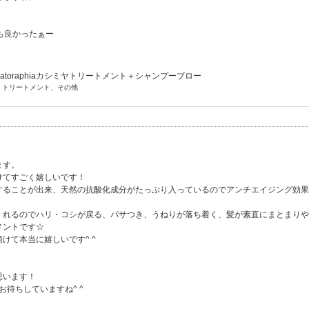
ち良かったぁー
atoraphiaカシミヤトリートメント＋シャンプーブロー
] トリートメント、その他
ます。
けてすごく嬉しいです！
することが出来、天然の抗酸化成分がたっぷり入っているのでアンチエイジング効果
くれるのでハリ・コシが戻る、パサつき、うねりが落ち着く、髪が素直にまとまりや
トメントです☆
けて本当に嬉しいです^ ^
思います！
お待ちしていますね^ ^