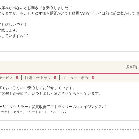
痒みが出ないとお聞きでき安心しました^ ^
なりますが、もともとゆず様も髪質がとても綺麗なのでドライは前に前に乾かして頂
ても嬉しいです！
い致します。
していますね^ ^
[投稿日] 2
サービス
5
技術・仕上がり
5
メニュー・料金
5
寧でお上手なので安心してお任せしています。
どの癒しの空間で、いつも楽しく過ごさせてもらっています。
ーガニックカラー＋髪質改善アマトラクリームorエイジングスパ
] カット、カラー、トリートメント、ヘッドスパ