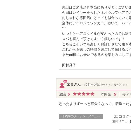
先日はご来店頂き本当にありがとうござい
今回はレイヤーを入れたネオウルフヘアで
おしゃれな雰囲気にとっても似合っていて素
全体にアイロンでワンカール巻いて、バー
^ ^
いつもとヘアスタイルが変わったのでお家
スパも喜んで頂けてすごく嬉しいです！
こちらこそいつも楽しくお話しさせて頂き本
これからも癒しの時間を過ごして頂けるよ
またmi様にお会いできるのを楽しみにして
田村具子
エミさん
（女性/40代/パート・アルバイト）
総合
5
雰囲気
5
接客
思ったよりずーっと可愛くなって、若返った
【口コミク
予約時のクーポン・メニュー
[施術メニュ