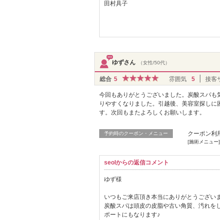
田村具子
ゆずさん
（女性/50代）
総合
5
雰囲気
5
接客
今回もありがとうございました。炭酸スパも
りやすくなりました。引越後、美容室探しに
す。次回もまたよろしくお願いします。
クーポン利
予約時のクーポン・メニュー
[施術メニュー]
seolからの返信コメント
ゆず様
いつもご来店頂き本当にありがとうございます
炭酸スパは頭皮の皮脂や古い角質、汚れを
ポートにもなります♪