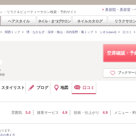
美容院・美容室・
ン ・リラク＆ビューティーサロン検索・予約サイト
ヘアスタイル
ネイル・まつげサロン
ネイルカタログ
リラクサロ
>
関西トップ
>
堺・なかもず・深井・狭山・河内長野・鳳トップ
>
シオル(seol)
>
口コミ
空席確認・予
４
ブックマー
0分
スタイリスト
ブログ
地図
口コミ
雰囲気
5.0
接客サービス
4.9
技術・仕上がり
4.9
メニュー・料
あります。
点の考え方