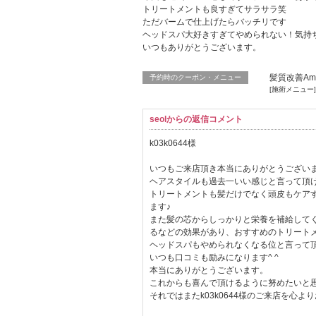
トリートメントも良すぎてサラサラ笑
ただバームで仕上げたらバッチリです
ヘッドスパ大好きすぎてやめられない！気持
いつもありがとうございます。
髪質改善Am
予約時のクーポン・メニュー
[施術メニュー
seolからの返信コメント
k03k0644様
いつもご来店頂き本当にありがとうござい
ヘアスタイルも過去一いい感じと言って頂
トリートメントも髪だけでなく頭皮もケア
ます♪
また髪の芯からしっかりと栄養を補給して
るなどの効果があり、おすすめのトリー
ヘッドスパもやめられなくなる位と言って頂
いつも口コミも励みになります^ ^
本当にありがとうございます。
これからも喜んで頂けるように努めたいと
それではまたk03k0644様のご来店を心より