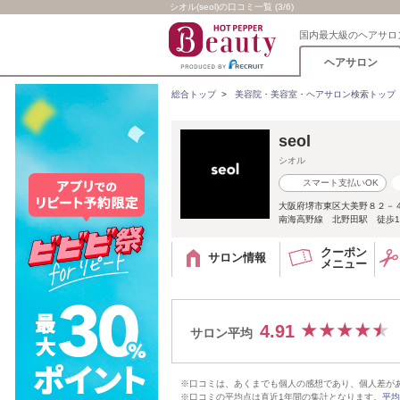
シオル(seol)の口コミ一覧 (3/6)
国内最大級のヘアサロ
ヘアサロン
総合トップ
>
美容院・美容室・ヘアサロン検索トップ
seol
シオル
スマート支払いOK
大阪府堺市東区大美野８２－
南海高野線 北野田駅 徒歩1
クーポン
サロン情報
メニュー
4.91
サロン平均
※口コミは、あくまでも個人の感想であり、個人差が
※口コミの平均点は直近1年間の集計となります。
平均