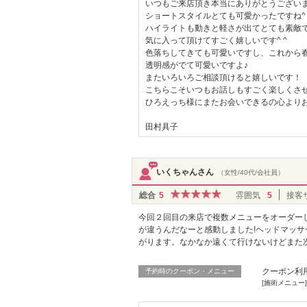
いつもご来店頂き本当にありがとうござい
ショートスタイルとても可愛かったですね^ 
ハイライトも動きと軽さが出てとても素敵で
気に入って頂けてすごく嬉しいです^ ^
色落ちしてきても可愛いですし、これから
透明感がでて可愛いですよ♪
またいろいろご相談頂けると嬉しいです！
こちらこそいつもお話しもすごく楽しくさせ
ひろえっち様にまたお会いできるの心より
田村具子
いくちゃんさん
（女性/40代/会社員）
総合
5
雰囲気
5
接客
今回２回目の来店で複数メニューをオーダー
が違うんだなーと感動しました!ヘッドマッ
がります。なかなか遠くて行けないけどまた
クーポン利
予約時のクーポン・メニュー
[施術メニュー