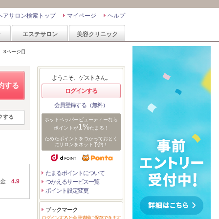
ヘアサロン検索トップ
マイページ
ヘルプ
ン
エステサロン
美容クリニック
>
3ページ目
ようこそ、ゲストさん。
約する
ログインする
会員登録する（無料）
クする
ホットペッパービューティーなら
1%
ポイントが
たまる！
ためたポイントをつかっておとく
にサロンをネット予約！
たまるポイントについて
金
4.9
つかえるサービス一覧
ポイント設定変更
ブックマーク
ログインすると会員情報に保存できます