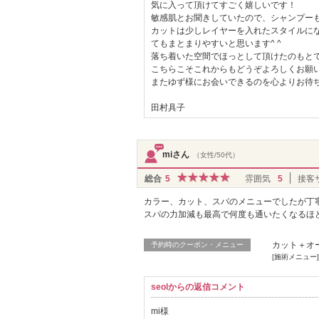
気に入って頂けてすごく嬉しいです！
敏感肌とお聞きしていたので、シャンプーも
カットは少しレイヤーを入れたスタイルに
てもまとまりやすいと思います^ ^
落ち着いた空間でほっとして頂けたのもと
こちらこそこれからもどうぞよろしくお願
またゆず様にお会いできるのを心よりお待ち
田村具子
miさん
（女性/50代）
総合
5
雰囲気
5
接客
カラー、カット、スパのメニューでしたが丁
スパの力加減も最高で何度も通いたくなるほ
カット＋オ
予約時のクーポン・メニュー
[施術メニュー
seolからの返信コメント
mi様