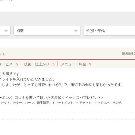
点数
性別・年代
[投稿日] 2
バイト）
サービス
5
技術・仕上がり
5
メニュー・料金
5
て大満足です。
イライトを入れていただきました。
いしましたが、とっても可愛い仕上がりで、施術中の会話も楽しかったです。
ーポン♪】口コミを書いて頂いた方炭酸クイックスパプレゼント♪
ー] カット、カラー、パーマ、縮毛矯正、トリートメント、ヘアセット、ヘッドスパ、その他