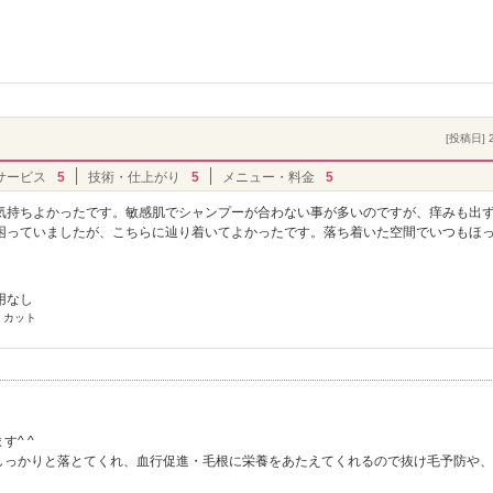
[投稿日] 2
サービス
5
技術・仕上がり
5
メニュー・料金
5
気持ちよかったです。敏感肌でシャンプーが合わない事が多いのですが、痒みも出
困っていましたが、こちらに辿り着いてよかったです。落ち着いた空間でいつもほ
用なし
 カット
^ ^
しっかりと落とてくれ、血行促進・毛根に栄養をあたえてくれるので抜け毛予防や、