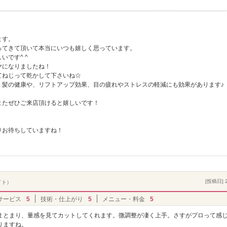
ます。
ってきて頂いて本当にいつも嬉しく思っています。
です^ ^
ヤになりましたね！
てねじって乾かして下さいね☆
、髪の健康や、リフトアップ効果、目の疲れやストレスの軽減にも効果があります♪
またぜひご来店頂けると嬉しいです！
りお待ちしていますね！
[投稿日] 2
イト）
サービス
5
技術・仕上がり
5
メニュー・料金
5
まとまり、量感を見てカットしてくれます。微調整が凄く上手。さすがプロって感
りますね。