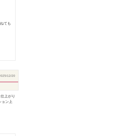
ねても
025/12/20
は仕上がり
ション上