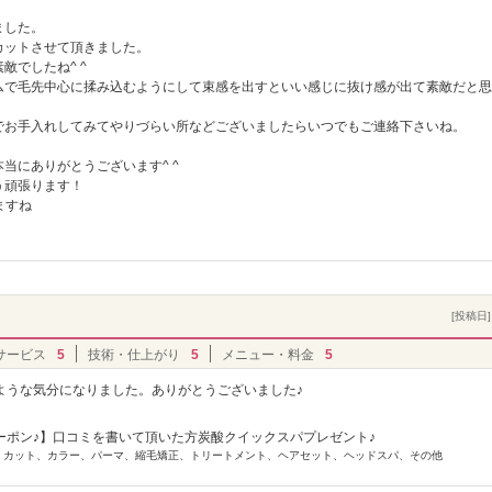
ました。
カットさせて頂きました。
敵でしたね^ ^
ムで毛先中心に揉み込むようにして束感を出すといい感じに抜け感が出て素敵だと思
でお手入れしてみてやりづらい所などございましたらいつでもご連絡下さいね。
当にありがとうございます^ ^
う頑張ります！
ますね
[投稿日] 
サービス
5
技術・仕上がり
5
メニュー・料金
5
ような気分になりました。ありがとうございました♪
ーポン♪】口コミを書いて頂いた方炭酸クイックスパプレゼント♪
ー] カット、カラー、パーマ、縮毛矯正、トリートメント、ヘアセット、ヘッドスパ、その他