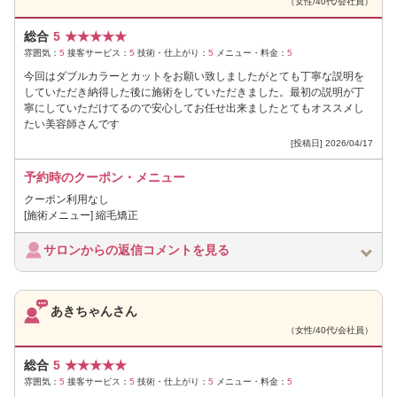
（女性/40代/会社員）
総合
5
★
★
★
★
★
雰囲気：
5
接客サービス：
5
技術・仕上がり：
5
メニュー・料金：
5
今回はダブルカラーとカットをお願い致しましたがとても丁寧な説明を
していただき納得した後に施術をしていただきました。最初の説明が丁
寧にしていただけてるので安心してお任せ出来ましたとてもオススメし
たい美容師さんです
[投稿日] 2026/04/17
予約時のクーポン・メニュー
クーポン利用なし
[施術メニュー] 縮毛矯正
サロンからの返信コメントを見る
あきちゃんさん
（女性/40代/会社員）
総合
5
★
★
★
★
★
雰囲気：
5
接客サービス：
5
技術・仕上がり：
5
メニュー・料金：
5