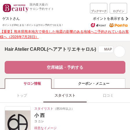
国内最大級の
サロン予約サイト
ブックマーク
ログイン
ゲストさん
ポイントを表示する
ポイントが1%たまる！
ポイントはサロン予約でつかえる！
【重要】熊本県熊本地方で発生した地震の影響のある地域へご予約されているお客
様へ（2026年7月28日）
Hair Atelier CAROL(ヘアアトリエキャロル)
MAP
空席確認・予約する
クーポン・メニュー
サロン情報
トップ
スタイリスト
口コミ
スタイリスト
（歴20年以上）
小 西
コ ニシ
得意なイメージ