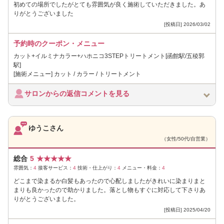
初めての場所でしたがとても雰囲気が良く施術していただきました。あ
りがとうございました
[投稿日] 2026/03/02
予約時のクーポン・メニュー
カット+イルミナカラー+ハホニコ3STEPトリートメント[函館駅/五稜郭
駅]
[施術メニュー] カット / カラー / トリートメント
サロンからの返信コメントを見る
ゆうこさん
（女性/50代/自営業）
総合
5
★
★
★
★
★
雰囲気：
4
接客サービス：
4
技術・仕上がり：
4
メニュー・料金：
4
どこまで染まるか白髪もあったので心配しましたがきれいに染まりまと
まりも良かったので助かりました。落とし物もすぐに対応して下さりあ
りがとうございました。
[投稿日] 2025/04/20