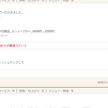
サービス
5
技術・仕上がり
5
メニュー・料金
5
ていただきました。
！
平日限定_カット+ブロー_3400円→3200円
 カット
ャロル)からの返信コメント
ラッシュアップして
！
[投稿日] 2
サービス
5
技術・仕上がり
5
メニュー・料金
5