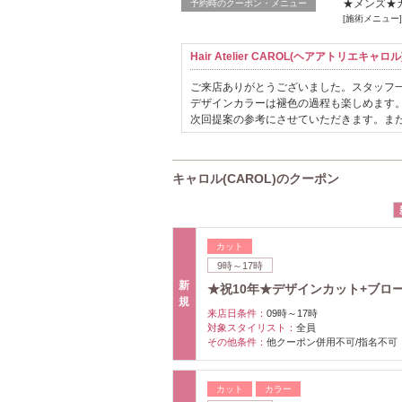
★メンズ★カ
予約時のクーポン・メニュー
[施術メニュー]
Hair Atelier CAROL(ヘアアトリエキ
ご来店ありがとうございました。スタッフ
デザインカラーは褪色の過程も楽しめます
次回提案の参考にさせていただきます。ま
キャロル(CAROL)のクーポン
カット
9時～17時
新
★祝10年★デザインカット+ブロー 
規
来店日条件：
09時～17時
対象スタイリスト：
全員
その他条件：
他クーポン併用不可/指名不可
カット
カラー