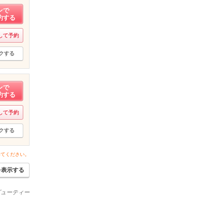
ンで
約する
して予約
クする
ンで
約する
して予約
クする
いてください。
を表示する
ービューティー