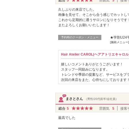
総合
5
雰囲気
5
接客
久しぶりの来店でした。
画像を見せて、そこから合う感じでカットし
これから定期的に通うサロンになりそうです
またよろしくお願いいたします！
★学割U24
予約時のクーポン・メニュー
[施術メニュー]
Hair Atelier CAROL(ヘアアトリエキ
嬉しいコメントありがとうございます！
スタッフ一同励みになります。
トレンドや季節の提案など、サービスをブ
次回の来店をまた、心待ちにしております
まさとさん
（男性/20代前半/会社員）
総合
5
雰囲気
5
接客
最高でした