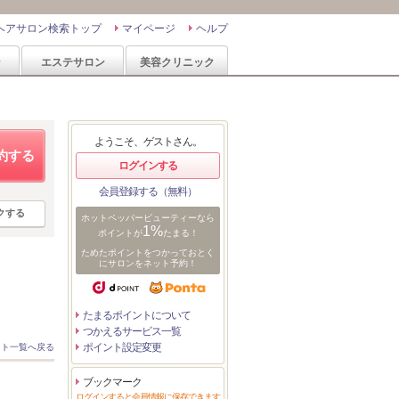
ヘアサロン検索トップ
マイページ
ヘルプ
ン
エステサロン
美容クリニック
ようこそ、ゲストさん。
約する
ログインする
会員登録する（無料）
クする
ホットペッパービューティーなら
1%
ポイントが
たまる！
ためたポイントをつかっておとく
にサロンをネット予約！
たまるポイントについて
つかえるサービス一覧
ポイント設定変更
スト一覧へ戻る
ブックマーク
ログインすると会員情報に保存できます