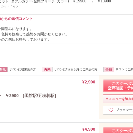
ット+ダブルカラー(全頭ブリーチ+カラー) ￥15900 → ￥13900
 カット / カラー
ャロル)からの返信コメント
一同励みになります。
。色持ち観察して感想をお聞かせください。
たのご来店お待ちしております。
新規
サロンに初来店の方
再来
サロンに2回目以降にご来店の方
全員
サロンにご
¥2,900
このクーポ
空席確認・予
￥2900 [函館駅/五稜郭駅]
メニューを追加
ブックマー
¥4,900
このクーポ