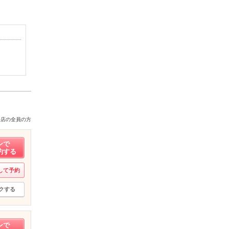
来店の全員の方
ンで
約する
して予約
クする
ンで