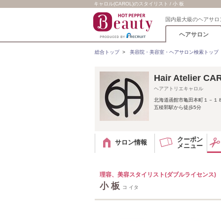
キャロル(CAROL)のスタイリスト / 小 板
国内最大級のヘアサロ
ヘアサロン
総合トップ
>
美容院・美容室・ヘアサロン検索トップ
Hair Atelie
ヘアアトリエキャロル
北海道函館市亀田本町１－１
五稜郭駅から徒歩5分
クーポン
サロン情報
メニュー
理容、美容スタイリスト(ダブルライセンス)
小 板
コ イタ