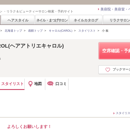
美容院・美容室・
ン ・リラク＆ビューティーサロン検索・予約サイト
ヘアスタイル
ネイル・まつげサロン
ネイルカタログ
リラクサロ
>
北海道トップ
>
函館トップ
>
キャロル(CAROL)
>
スタイリスト
>
小 板
r CAROL(ヘアアトリエキャロル)
空席確認・予
８
ブックマー
スタイリスト
地図
口コミ
スタイリ
よろしくお願いします！