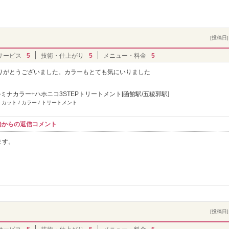
[投稿日] 
サービス
5
技術・仕上がり
5
メニュー・料金
5
りがとうございました。カラーもとても気にいりました
ミナカラー+ハホニコ3STEPトリートメント[函館駅/五稜郭駅]
 カット / カラー / トリートメント
ャロル)からの返信コメント
ます。
[投稿日] 