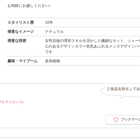
お気軽にお越しください♪
スタイリスト歴
10年
得意なイメージ
ナチュラル
得意な技術
女性目線の理容スキルを活かした繊細なカット、シェー
心のあるデザインカラー色気あふれるメンズデザインパ
です
趣味・マイブーム
多肉植物
ブルライセンス)
ブックマー