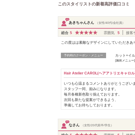
このスタイリストの新着高評価口コミ
あきちゃんさん
（女性/40代/会社員）
総合
5
雰囲気
5
接客
この度はは素敵なデザインにしていただきあ
カット+イル
予約時のクーポン・メニュー
[施術メニュー]
Hair Atelier CAROL(ヘアアトリエキ
いつも心温まるコメントありがとうござい
スタッフ一同、励みになります。
毎月各種新色取り揃えております。
次回も新たな提案ができるよう、
準備してお待ちしております。
なさん
（女性/20代前半/学生）