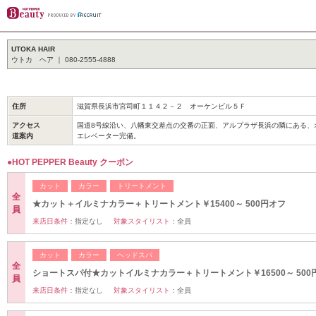
UTOKA HAIR
ウトカ ヘア ｜ 080-2555-4888
住所
滋賀県長浜市宮司町１１４２－２ オーケンビル５Ｆ
アクセス
国道8号線沿い、八幡東交差点の交番の正面、アルプラザ長浜の隣にある、
道案内
エレベーター完備。
●HOT PEPPER Beauty クーポン
カット
カラー
トリートメント
全
★カット＋イルミナカラー＋トリートメント￥15400～ 500円オフ
員
来店日条件：
指定なし
対象スタイリスト：
全員
カット
カラー
ヘッドスパ
全
ショートスパ付★カットイルミナカラー＋トリートメント￥16500～ 500
員
来店日条件：
指定なし
対象スタイリスト：
全員