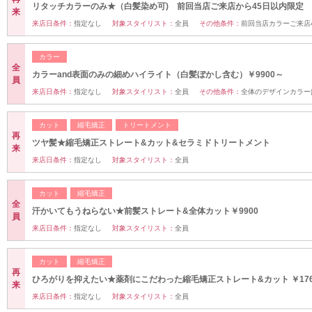
リタッチカラーのみ★（白髪染め可) 前回当店ご来店から45日以内限定
来
来店日条件：
指定なし
対象スタイリスト：
全員
その他条件：
前回当店カラーご来店
カラー
全
カラーand表面のみの細めハイライト（白髪ぼかし含む）￥9900～
員
来店日条件：
指定なし
対象スタイリスト：
全員
その他条件：
全体のデザインカラー
カット
縮毛矯正
トリートメント
再
ツヤ髪★縮毛矯正ストレート&カット&セラミドトリートメント
来
来店日条件：
指定なし
対象スタイリスト：
全員
カット
縮毛矯正
全
汗かいてもうねらない★前髪ストレート&全体カット￥9900
員
来店日条件：
指定なし
対象スタイリスト：
全員
カット
縮毛矯正
再
ひろがりを抑えたい★薬剤にこだわった縮毛矯正ストレート&カット ￥176
来
来店日条件：
指定なし
対象スタイリスト：
全員