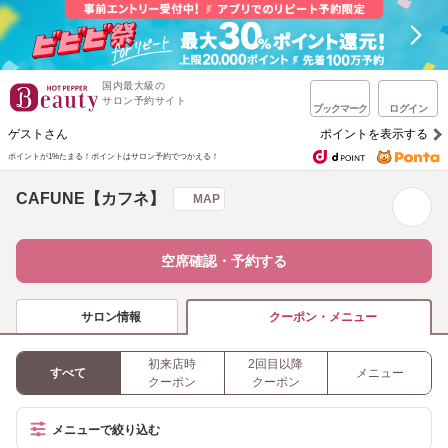
国内最大級の
サロン予約サイト
ブックマーク
ログイン
ゲストさん
ポイントを表示する
ポイントが1%たまる！
ポイントはサロン予約でつかえる！
CAFUNE【カフネ】
MAP
空席確認・予約する
サロン情報
クーポン・メニュー
初来店時
2回目以降
すべて
メニュー
クーポン
クーポン
メニューで絞り込む