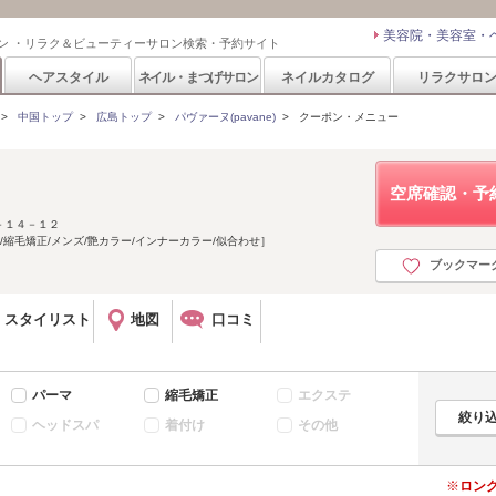
美容院・美容室・
ン ・リラク＆ビューティーサロン検索・予約サイト
ヘアスタイル
ネイル・まつげサロン
ネイルカタログ
リラクサロ
>
中国トップ
>
広島トップ
>
パヴァーヌ(pavane)
>
クーポン・メニュー
空席確認・予
－１４－１２
/縮毛矯正/メンズ/艶カラー/インナーカラー/似合わせ］
ブックマー
スタイリスト
地図
口コミ
パーマ
縮毛矯正
エクステ
ヘッドスパ
着付け
その他
ロン