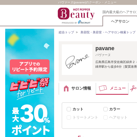
パヴァーヌ(pavane)のクーポン・メニュー
国内最大級のヘアサロ
ヘアサロン
総合トップ
>
美容院・美容室・ヘアサロン検索トップ
pavane
パヴァーヌ
広島県広島市安佐南区緑井２
緑井駅から徒歩6分［髪質改善
サロン情報
メニュー
カット
カラー
トリートメント
ヘアセット