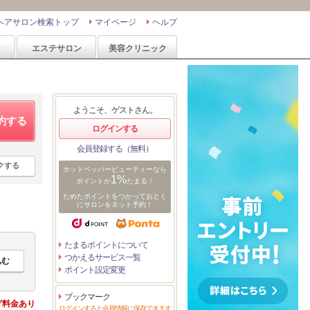
ヘアサロン検索トップ
マイページ
ヘルプ
ン
エステサロン
美容クリニック
ようこそ、ゲストさん。
約する
ログインする
会員登録する（無料）
クする
ホットペッパービューティーなら
1%
ポイントが
たまる！
ためたポイントをつかっておとく
にサロンをネット予約！
たまるポイントについて
つかえるサービス一覧
ポイント設定変更
ブックマーク
グ料金あり
ログインすると会員情報に保存できます