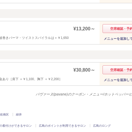
¥13,200～
空席確認・予
巻きパーマ・ツイストスパイラルは＋￥1,650
メニューを追加し
¥30,800～
空席確認・予
［肩下 ＋￥1,100、胸下 ＋￥2,200］
メニューを追加し
パヴァーヌ(pavane)のクーポン・メニュー/ホットペッパー
佐南区
緑井
の着付けができるサロン
広島のポイントが利用できるサロン
広島のロング