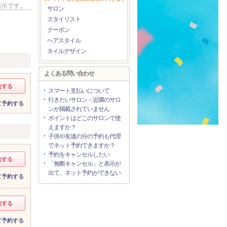
表示です。
サロン
スタイリスト
クーポン
ヘアスタイル
ネイルデザイン
よくある問い合わせ
約する
スマート支払いについて
行きたいサロン・近隣のサロ
て予約する
ンが掲載されていません
ポイントはどこのサロンで使
えますか？
子供や友達の分の予約も代理
でネット予約できますか？
予約をキャンセルしたい
約する
「無断キャンセル」と表示が
出て、ネット予約ができない
て予約する
約する
て予約する