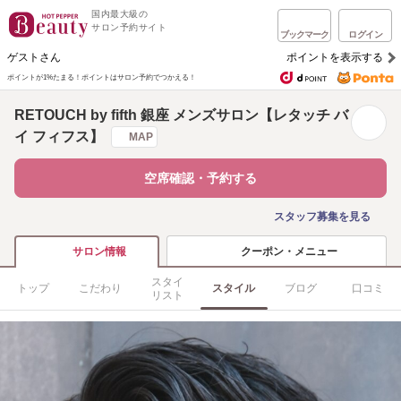
国内最大級の
サロン予約サイト
ブックマーク
ログイン
ゲストさん
ポイントを表示する
ポイントが1%たまる！
ポイントはサロン予約でつかえる！
RETOUCH by fifth 銀座 メンズサロン【レタッチ バ
イ フィフス】
MAP
空席確認・予約する
スタッフ募集を見る
クーポン・メニュー
サロン情報
スタイ
トップ
こだわり
スタイル
ブログ
口コミ
リスト