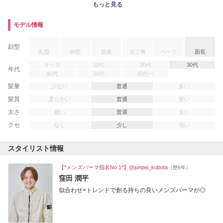
スパイキーショート
ウルフカット
ウルフ
波巻きパーマ
マッシュウルフ
ラルフカール
刈り上げ
ルーズパーマ
テーパーフェード
マレットヘア
ツイスパ
プードルパーマ
モデル情報
メンズカット
ツーブロック
前髪あり
前髪なし
短髪
顔型
丸型
卵型
四角
逆三角
ベース
面長
キッズ
10代
20代
30代
年代
40代
50代
60代〜
髪量
少ない
普通
多い
髪質
柔らかい
普通
硬い
太さ
細い
普通
太い
クセ
なし
少し
強い
スタイリスト情報
【*メンズパーマ指名No.1*】@junpei_kubota
（歴6年）
窪田 潤平
似合わせ×トレンドで創る持ちの良いメンズパーマが◎