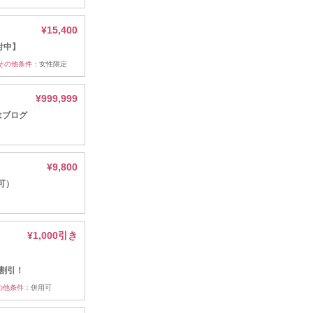
¥15,400
付中】
その他条件：
女性限定
¥999,999
はブログ
¥9,800
可）
¥1,000引き
割引！
の他条件：
併用可