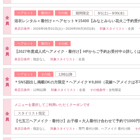
ヘアセット
着付け
その他
期間限定
8/1(土)～9/30(水)
全
浴衣レンタル＋着付け＋ヘアセット￥15400【みなとみらい花火ご予約受
員
来店日条件：
2026年08月01日(土)～2026年09月30日(水)
対象スタイリスト：
全員
ヘアセット
着付け
その他
全
【2027年度成人式ヘアメイク・着付け】HPからご予約お受付中☆詳しく
員
来店日条件：
指定なし
対象スタイリスト：
全員
ヘアセット
その他
12時以降
全
＊SNS顔出し掲載OKの方限定＊ヘアメイク￥9,800（花嫁ヘアメイクは不
員
来店日条件：
12時以降
対象スタイリスト：
全員
その他条件：
女性限定
メニューを選択してご利用いただくクーポンです
スタイリスト指定
全
員
【七五三ヘアメイク・着付け】お子様＋大人着付け合わせて予約で1000円
来店日条件：
指定なし
対象スタイリスト：
専門 着付け師、ヘアメイク 着付け師
そ