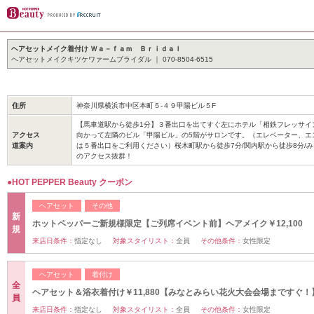
ヘアセットメイク着付け Ｗａ－ｆａｍ Ｂｒｉｄａｌ
ヘアセットメイクキツケワァームブライダル ｜ 070-8504-6515
住所
神奈川県横浜市中区本町５-４９甲陽ビル５F
【馬車道駅から徒歩1分】３番出口を出てすぐ左にホテル「相鉄フレッサイ
アクセス
向かって左隣のビル「甲陽ビル」の5階がサロンです。（エレベーター、エ
道案内
は５番出口をご利用ください）桜木町駅から徒歩7分/関内駅から徒歩8分/
のアクセス抜群！
●HOT PEPPER Beauty クーポン
ヘアセット
その他
新
ホットペッパーご新規様限定【ご列席イベント前】ヘアメイク￥12,100
規
来店日条件：
指定なし
対象スタイリスト：
全員
その他条件：
女性限定
ヘアセット
着付け
全
ヘアセット＆浴衣着付け￥11,880【みなとみらい花火大会会場まですぐ！
員
来店日条件：
指定なし
対象スタイリスト：
全員
その他条件：
女性限定