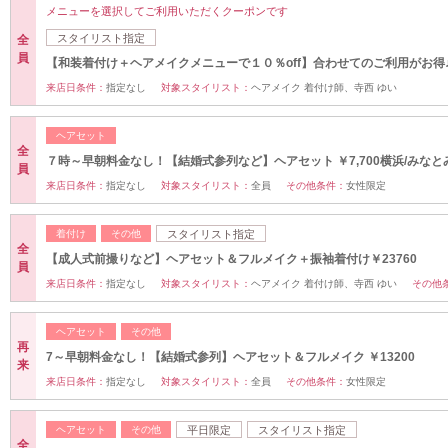
メニューを選択してご利用いただくクーポンです
スタイリスト指定
全
員
【和装着付け＋ヘアメイクメニューで１０％off】合わせてのご利用がお得
来店日条件：
指定なし
対象スタイリスト：
ヘアメイク 着付け師、寺西 ゆい
ヘアセット
全
７時～早朝料金なし！【結婚式参列など】ヘアセット ￥7,700横浜/みなと
員
来店日条件：
指定なし
対象スタイリスト：
全員
その他条件：
女性限定
着付け
その他
スタイリスト指定
全
【成人式前撮りなど】ヘアセット＆フルメイク＋振袖着付け￥23760
員
来店日条件：
指定なし
対象スタイリスト：
ヘアメイク 着付け師、寺西 ゆい
その他
ヘアセット
その他
再
7～早朝料金なし！【結婚式参列】ヘアセット＆フルメイク ￥13200
来
来店日条件：
指定なし
対象スタイリスト：
全員
その他条件：
女性限定
ヘアセット
その他
平日限定
スタイリスト指定
全