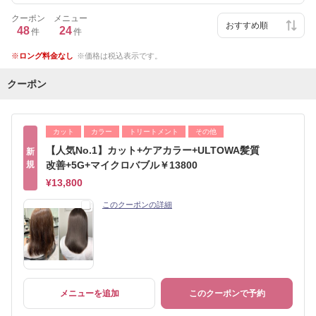
クーポン
メニュー
48
24
件
件
ロング料金なし
価格は税込表示です。
クーポン
カット
カラー
トリートメント
その他
【人気No.1】カット+ケアカラー+ULTOWA髪質
新
規
改善+5G+マイクロバブル￥13800
¥13,800
このクーポンの詳細
メニューを追加
このクーポンで予約