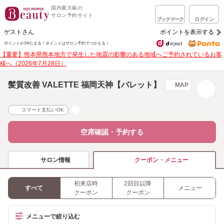
国内最大級の
サロン予約サイト
ブックマーク
ログイン
ゲストさん
ポイントを表示する
ポイントが1%たまる！
ポイントはサロン予約でつかえる！
【重要】熊本県熊本地方で発生した地震の影響のある地域へご予約されているお客
様へ（2026年7月28日）
髪質改善 VALETTE 福岡天神【バレット】
MAP
スマート支払いOK
空席確認・予約する
サロン情報
クーポン・メニュー
初来店時
2回目以降
すべて
メニュー
クーポン
クーポン
メニューで絞り込む