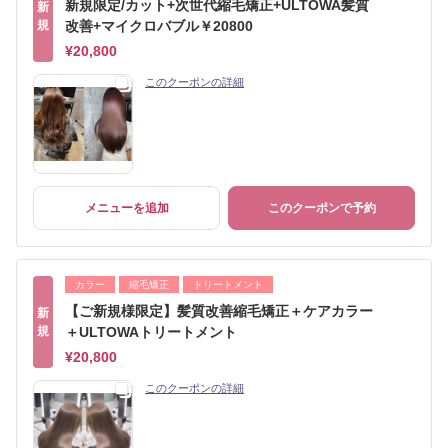
新規限定/カット+次世代縮毛矯正+ULTOWA髪質
新
規
改善+マイクロバブル￥20800
¥20,800
このクーポンの詳細
メニューを追加
このクーポンで予約
カラー
縮毛矯正
トリートメント
【ご新規様限定】髪質改善縮毛矯正＋ケアカラー
新
規
＋ULTOWAトリートメント
¥20,800
このクーポンの詳細