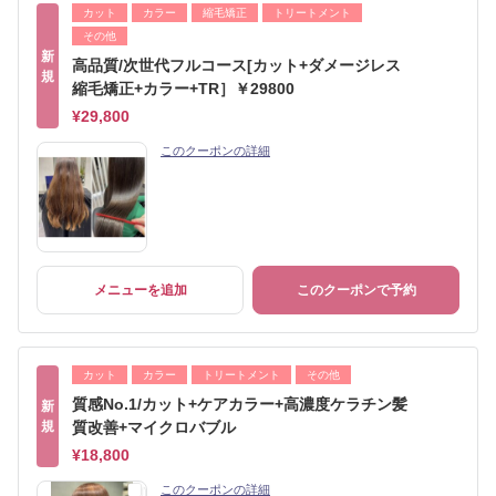
カット
カラー
縮毛矯正
トリートメント
その他
新
高品質/次世代フルコース[カット+ダメージレス
規
縮毛矯正+カラー+TR］￥29800
¥29,800
このクーポンの詳細
メニューを追加
このクーポンで予約
カット
カラー
トリートメント
その他
質感No.1/カット+ケアカラー+高濃度ケラチン髪
新
規
質改善+マイクロバブル
¥18,800
このクーポンの詳細